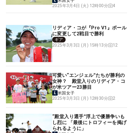
米国女子
4
2025年3月4日 (火) 12時00分
リディア・コが『Pro V1』ボール
に変更して2戦目で勝利
ギア
12
2025年3月3日 (月) 15時13分
可愛い“エンジェル”たちが勝利の
女神？ 殿堂入りのリディア・コ
が米ツアー23勝目
米国女子
2
2025年3月3日 (月) 12時30分
“殿堂入り選手”浮上で優勝争いも
し烈に 「最後にトロフィーを掲げ
られるように」