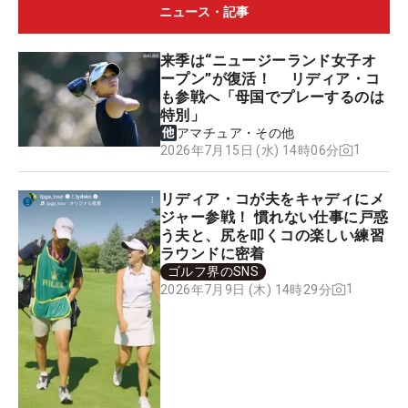
ニュース・記事
来季は“ニュージーランド女子オ
ープン”が復活！ リディア・コ
も参戦へ「母国でプレーするのは
特別」
アマチュア・その他
1
2026年7月15日 (水) 14時06分
リディア・コが夫をキャディにメ
ジャー参戦！ 慣れない仕事に戸惑
う夫と、尻を叩くコの楽しい練習
ラウンドに密着
ゴルフ界のSNS
1
2026年7月9日 (木) 14時29分