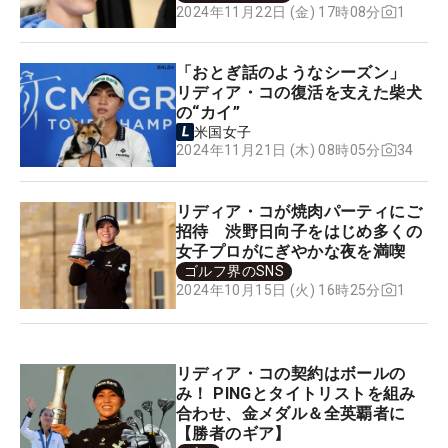
1
2024年11月22日 (金) 17時08分
「おとぎ話のようなシーズン」
リディア・コの復活を支えた柴犬
の“カイ”
米国女子
34
2024年11月21日 (木) 08時05分
リディア・コが焼肉パーティにご
招待 渋野日向子をはじめ多くの
女子プロがにぎやかな夜を満喫
ゴルフ界のSNS
1
2024年10月15日 (火) 16時25分
リディア・コの契約はボールの
み！ PINGとタイトリストを組み
合わせ、金メダル＆全英覇者に
【勝者のギア】