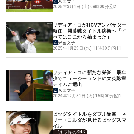
米国女子
2
2025年3月1日 (土) 08時00分
リディア・コがHGVアンバサダー
就任 開幕戦タイトル防衛へ「す
べてはここから始まった」
米国女子
11
2025年1月29日 (水) 11時30分
リディア・コに新たな栄誉 最年
少でニュージーランドの大英勲章
ディムに選出
米国女子
1
2024年12月31日 (火) 16時00分
ビッグタイトルをダブル受賞 ネ
リー・コルダが見せるビッグスマ
イル
ゴルフ界のSNS