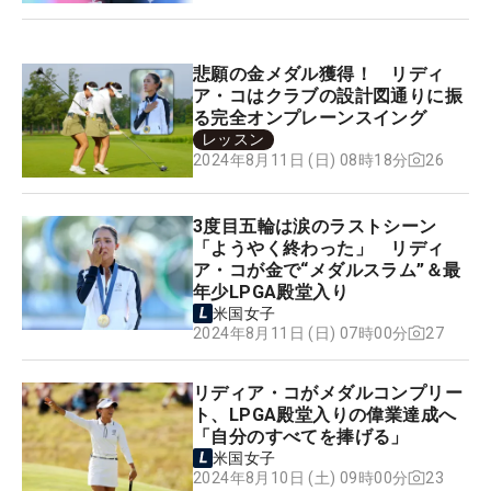
悲願の金メダル獲得！ リディ
ア・コはクラブの設計図通りに振
る完全オンプレーンスイング
レッスン
26
2024年8月11日 (日) 08時18分
3度目五輪は涙のラストシーン
「ようやく終わった」 リディ
ア・コが金で“メダルスラム”＆最
年少LPGA殿堂入り
米国女子
27
2024年8月11日 (日) 07時00分
リディア・コがメダルコンプリー
ト、LPGA殿堂入りの偉業達成へ
「自分のすべてを捧げる」
米国女子
23
2024年8月10日 (土) 09時00分