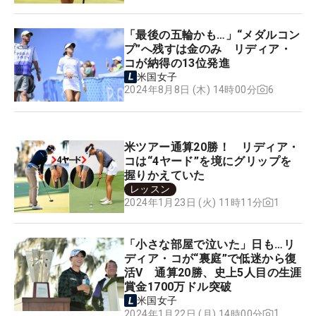
「最後の五輪かも…」“メダルコン
プ”へ残すは金のみ リディア・
コが納得の13位発進
米国女子
6
2024年8月8日 (木) 14時00分
米ツアー通算20勝！ リディア・
コは“4ヤード”を境にグリップを
握りかえていた
レッスン
1
2024年1月23日 (火) 11時11分
「小さな部屋で泣いた」日も…リ
ディア・コが“裏庭”で低迷から復
活V 通算20勝、史上5人目の生涯
賞金1700万ドル突破
米国女子
1
2024年1月22日 (月) 14時00分