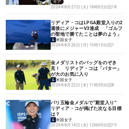
ギア
18
2024年8月27日 (火) 18時02分
リディア・コはLPGA殿堂入りの2
週後にメジャーV3達成 「ゴルフ
の聖地で勝てたことは夢のよう」
米国女子
1
2024年8月26日 (月) 15時15分
金メダリストのバッグをのぞき
見！ リディア・コは「パター」
が大のお気に入り
米国女子
8
2024年8月22日 (木) 11時30分
パリ五輪金メダルで“殿堂入り”
リディア・コが掲げた次なる目標
は？
米国女子
19
2024年8月14日 (水) 12時00分