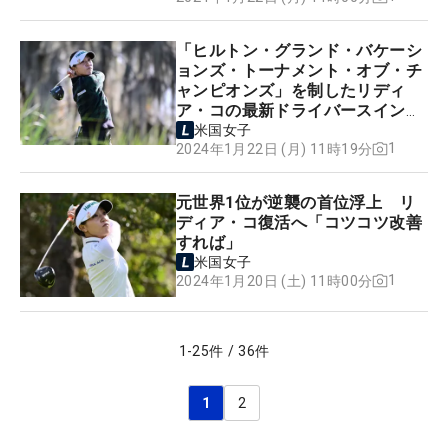
「ヒルトン・グランド・バケーシ
ョンズ・トーナメント・オブ・チ
ャンピオンズ」を制したリディ
ア・コの最新ドライバースイン
グ！【動画】
米国女子
1
2024年1月22日 (月) 11時19分
元世界1位が逆襲の首位浮上 リ
ディア・コ復活へ「コツコツ改善
すれば」
米国女子
1
2024年1月20日 (土) 11時00分
1
-
25
件
/
36
件
1
2