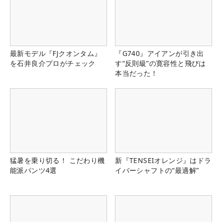
最新モデル『FJクオンタム』
『G740』アイアンが引き出
を石井良介プロがチェック
す“反則級”の寛容性と飛びは
本当だった！
猛暑を乗り切る！ こだわり機
新『TENSEIオレンジ』はドラ
能派パンツ4選
イバーシャフトの“最適解”