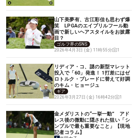
山下美夢有、古江彩佳も思わず爆
笑 LPGAのエイプリルフール動
画で新しいヘアスタイルをお披露
目？
ゴルフ界のSNS
1
2026年4月3日 (金) 11時55分
リディア・コ、謎の新型マレット
投入で「60」発進！ 1打差にはゼ
ロトルク・ブレードに替えて好調
のキム・ヒョージュ
ギア
1
2026年3月27日 (金) 16時42分
金メダリストの“一挙一動” アド
レス後の微動に隠された狙い「シ
ンプルで最も重要なこと」【現地
記者コラム】