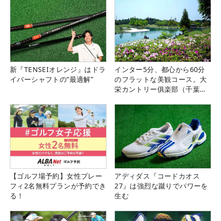
新『TENSEIオレンジ』はドラ
インター5分、都心から60分
イバーシャフトの“最適解”
のフラットな美観コース。大
栄カントリー俱楽部（千葉
県）
【ゴルフ場予約】女性プレー
アディダス『コードカオス
フィ2名無料プランが予約でき
27』は強烈な蹴りでパワーを
る！
生む