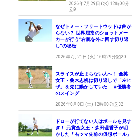
2026年7月29日 (水) 12時00分
9
なぜトミー・フリートウッドは曲が
らない？ 世界屈指のショットメー
カーが行う”右腕を外に回す切り返
し”の秘密
2026年7月21日 (火) 16時29分
20
スライスが止まらない人へ！ 全英
女王・桑木志帆は切り返しで「左ヒ
ザ」を先に動かしていた #優勝者
のスイング
2026年8月8日 (土) 12時00分
32
ドローが打てない人はボールを見す
ぎ！ 元賞金女王・森田理香子が明
かした「右ツマ先前の仮想ボール」