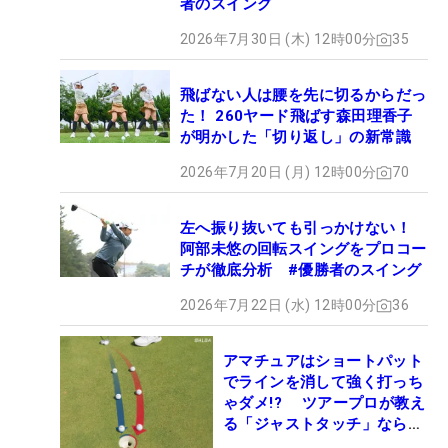
者のスイング
2026年7月30日 (木) 12時00分
35
飛ばない人は腰を先に切るからだっ
た！ 260ヤード飛ばす森田理香子
が明かした「切り返し」の新常識
2026年7月20日 (月) 12時00分
70
左へ振り抜いても引っかけない！
阿部未悠の回転スイングをプロコー
チが徹底分析 #優勝者のスイング
2026年7月22日 (水) 12時00分
36
アマチュアはショートパット
でラインを消して強く打っち
ゃダメ!? ツアープロが教え
る「ジャストタッチ」なら3
パットが激減するワケ