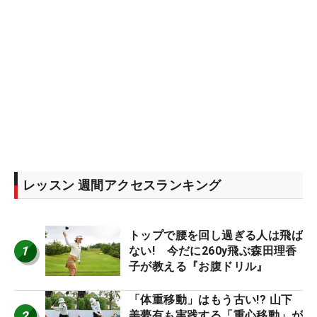
レッスン 週間アクセスランキング
トップで腰を回し過ぎる人は飛ば
1
ない! 今だに260y飛ぶ森田理香
子が教える『お腹ドリル』
「体重移動」はもう古い!? 山下
2
美夢有も実践する「重心移動」が