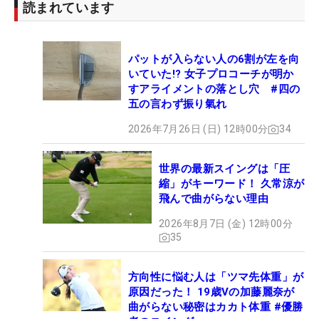
読まれています
パットが入らない人の6割が左を向
いていた!? 女子プロコーチが明か
すアライメントの落とし穴 #四の
五の言わず振り氣れ
2026年7月26日 (日) 12時00分
34
世界の最新スイングは「圧
縮」がキーワード！ 久常涼が
飛んで曲がらない理由
2026年8月7日 (金) 12時00分
35
方向性に悩む人は「ツマ先体重」が
原因だった！ 19歳Vの加藤麗奈が
曲がらない秘密はカカト体重 #優勝