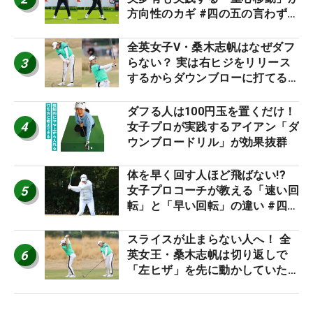
方向性のカギ #四の五の言わず振
り氣れ
全英女子V・桑木志帆はなぜダフ
3
らない？ 実は右ヒジをリリース
するからダウンブローに打てる #
優勝者のスイング
ダフる人は100円玉を置くだけ！
4
女子プロが実践するアイアン「ダ
ウンブロードリル」が効果抜群
体を早く回す人ほど飛ばない!?
5
女子プロコーチが教える「速い回
転」と「早い回転」の違い #四の
五の言わず振り氣れ
スライスが止まらない人へ！ 全
6
英女王・桑木志帆は切り返しで
「左ヒザ」を先に動かしていた
#優勝者のスイング