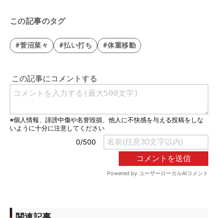
は？【優勝者のスイン
グ】
この記事のタグ
#菅沼菜々
#払い打ち
#体重移動
関連記事