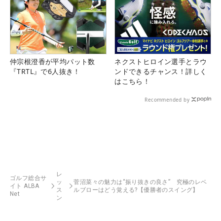
仲宗根澄香が平均パット数
ネクストヒロイン選手とラウ
『TRTL』で6人抜き！
ンドできるチャンス！詳しく
はこちら！
Recommended by
レ
ゴルフ総合サ
ッ
菅沼菜々の魅力は“振り抜きの良さ” 究極のレベ
イト ALBA
ス
ルブローはどう覚える?【優勝者のスイング】
Net
ン