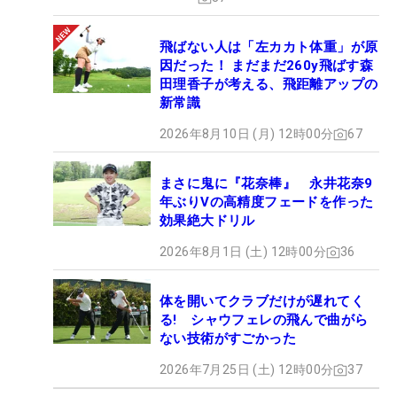
飛ばない人は「左カカト体重」が原
因だった！ まだまだ260y飛ばす森
田理香子が考える、飛距離アップの
新常識
2026年8月10日 (月) 12時00分
67
まさに鬼に『花奈棒』 永井花奈9
年ぶりVの高精度フェードを作った
効果絶大ドリル
2026年8月1日 (土) 12時00分
36
体を開いてクラブだけが遅れてく
る! シャウフェレの飛んで曲がら
ない技術がすごかった
2026年7月25日 (土) 12時00分
37