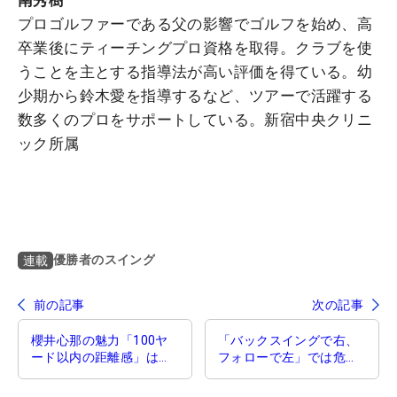
プロゴルファーである父の影響でゴルフを始め、高
卒業後にティーチングプロ資格を取得。クラブを使
うことを主とする指導法が高い評価を得ている。幼
少期から鈴木愛を指導するなど、ツアーで活躍する
数多くのプロをサポートしている。新宿中央クリニ
ック所属
優勝者のスイング
連載
前の記事
次の記事
櫻井心那の魅力「100ヤ
「バックスイングで右、
ード以内の距離感」はア
フォローで左」では危
マなら絶対真似したい！
険！スイングを安定させ
【優勝者のスイング】
るリ・ハナの体重移動と