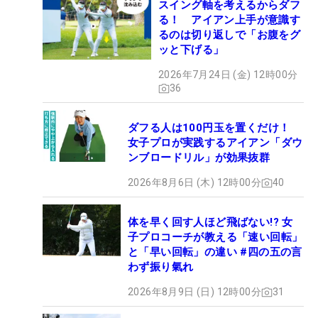
スイング軸を考えるからダフ
る！ アイアン上手が意識す
るのは切り返しで「お腹をグ
ッと下げる」
2026年7月24日 (金) 12時00分
36
ダフる人は100円玉を置くだけ！
女子プロが実践するアイアン「ダウ
ンブロードリル」が効果抜群
2026年8月6日 (木) 12時00分
40
体を早く回す人ほど飛ばない!? 女
子プロコーチが教える「速い回転」
と「早い回転」の違い #四の五の言
わず振り氣れ
2026年8月9日 (日) 12時00分
31