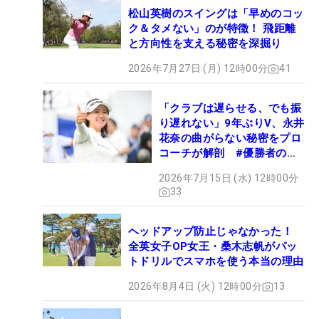
松山英樹のスイングは「早めのコッ
ク＆タメない」のが特徴！ 飛距離
と方向性を支える秘密を深掘り
2026年7月27日 (月) 12時00分
41
「クラブは遅らせる、でも振
り遅れない」9年ぶりV、永井
花奈の曲がらない秘密をプロ
コーチが解剖 #優勝者のス
イング
2026年7月15日 (水) 12時00分
33
ヘッドアップ防止じゃなかった！
全英女子OP女王・桑木志帆がパッ
トドリルでスマホを使う本当の理由
2026年8月4日 (火) 12時00分
13