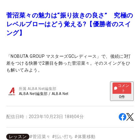
菅沼菜々の魅力は“振り抜きの良さ” 究極の
レベルブローはどう覚える?【優勝者のスイ
ング】
「NOBUTA GROUP マスターズGCレディース」で、後続に3打
差をつける快勝で2勝目を飾った菅沼菜々。そのスイングをひ
も解いてみよう。
コメン
所属
ALBA Net編集部
ト
ALBA Net編集部
/
ALBA Net
0
件
配信日時：
2023年10月23日 18時04分
レッスン
#
菅沼菜々
#
払い打ち
#
体重移動