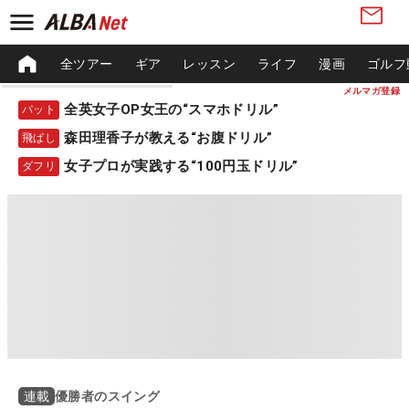
全ツアー
ギア
レッスン
ライフ
漫画
ゴルフ
メルマガ登録
全英女子OP女王の“スマホドリル”
パット
森田理香子が教える“お腹ドリル”
飛ばし
女子プロが実践する“100円玉ドリル”
ダフリ
優勝者のスイング
連載