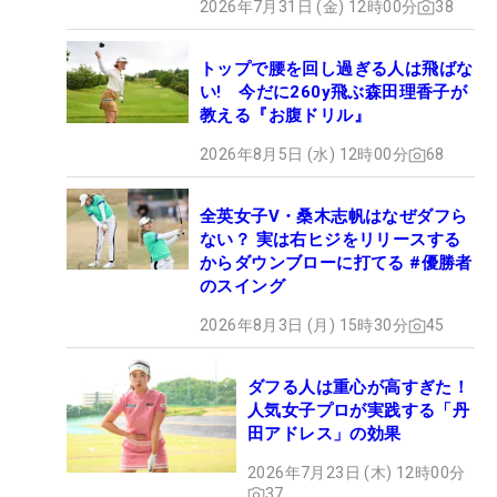
2026年7月31日 (金) 12時00分
38
トップで腰を回し過ぎる人は飛ばな
い! 今だに260y飛ぶ森田理香子が
教える『お腹ドリル』
2026年8月5日 (水) 12時00分
68
全英女子V・桑木志帆はなぜダフら
ない？ 実は右ヒジをリリースする
からダウンブローに打てる #優勝者
のスイング
2026年8月3日 (月) 15時30分
45
ダフる人は重心が高すぎた！
人気女子プロが実践する「丹
田アドレス」の効果
2026年7月23日 (木) 12時00分
37