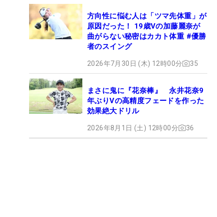
方向性に悩む人は「ツマ先体重」が
原因だった！ 19歳Vの加藤麗奈が
曲がらない秘密はカカト体重 #優勝
者のスイング
2026年7月30日 (木) 12時00分
35
まさに鬼に『花奈棒』 永井花奈9
年ぶりVの高精度フェードを作った
効果絶大ドリル
2026年8月1日 (土) 12時00分
36