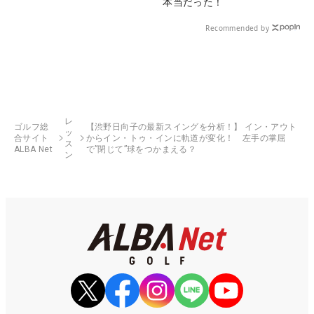
本当だった！
Recommended by
レ
ゴルフ総
【渋野日向子の最新スイングを分析！】 イン・アウト
ッ
合サイト
からイン・トゥ・インに軌道が変化！ 左手の掌屈
ス
ALBA Net
で”閉じて”球をつかまえる？
ン