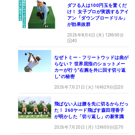
ダフる人は100円玉を置くだ
け！ 女子プロが実践するアイ
アン「ダウンブロードリル」
が効果抜群
2026年8月6日 (木) 12時00分
40
なぜトミー・フリートウッドは曲が
らない？ 世界屈指のショットメー
カーが行う”右腕を外に回す切り返
し”の秘密
2026年7月21日 (火) 16時29分
20
飛ばない人は腰を先に切るからだっ
た！ 260ヤード飛ばす森田理香子
が明かした「切り返し」の新常識
2026年7月20日 (月) 12時00分
70