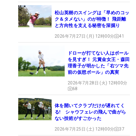
松山英樹のスイングは「早めのコッ
ク＆タメない」のが特徴！ 飛距離
と方向性を支える秘密を深掘り
2026年7月27日 (月) 12時00分
41
ドローが打てない人はボール
を見すぎ！ 元賞金女王・森田
理香子が明かした「右ツマ先
前の仮想ボール」の真実
2026年7月28日 (火) 12時00分
68
体を開いてクラブだけが遅れてく
る! シャウフェレの飛んで曲がら
ない技術がすごかった
2026年7月25日 (土) 12時00分
37