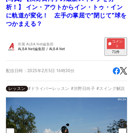
析！】 イン・アウトからイン・トゥ・イン
に軌道が変化！ 左手の掌屈で”閉じて”球を
つかまえる？
コメン
所属
ALBA Net編集部
ト
ALBA Net編集部
/
ALBA Net
71
件
配信日時：
2025年2月5日 16時30分
レッスン
#
ドライバーレッスン
#
渋野日向子
#
スイング解説