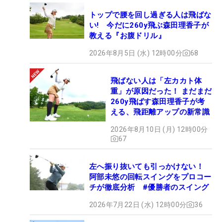
トップで腰を回し過ぎる人は飛ばな
い! 今だに260y飛ぶ森田理香子が
教える『お腹ドリル』
2026年8月5日 (水) 12時00分
68
飛ばない人は「左カカト体
重」が原因だった！ まだまだ
260y飛ばす森田理香子が考
える、飛距離アップの新常識
2026年8月10日 (月) 12時00分
67
左へ振り抜いても引っかけない！
阿部未悠の回転スイングをプロコー
チが徹底分析 #優勝者のスイング
2026年7月22日 (水) 12時00分
36