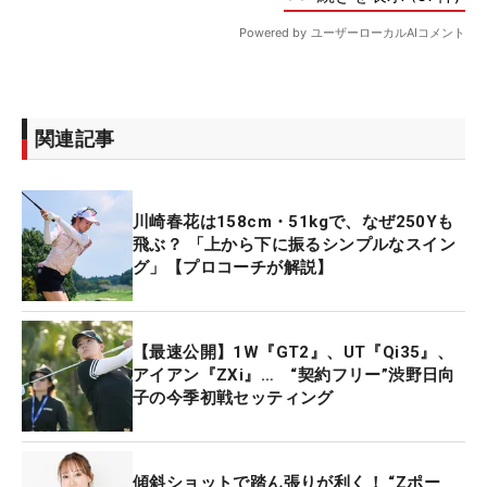
関連記事
川崎春花は158cm・51kgで、なぜ250Yも
飛ぶ？ 「上から下に振るシンプルなスイン
グ」【プロコーチが解説】
【最速公開】1W『GT2』、UT『Qi35』、
アイアン『ZXi』… “契約フリー”渋野日向
子の今季初戦セッティング
傾斜ショットで踏ん張りが利く！ “Zポー