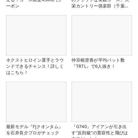
ーポン
栄カントリー俱楽部（千葉
県）
ネクストヒロイン選手とラウ
仲宗根澄香が平均パット数
ンドできるチャンス！詳しく
『TRTL』で6人抜き！
はこちら！
最新モデル『FJクオンタム』
『G740』アイアンが引き出
を石井良介プロがチェック
す“反則級”の寛容性と飛びは