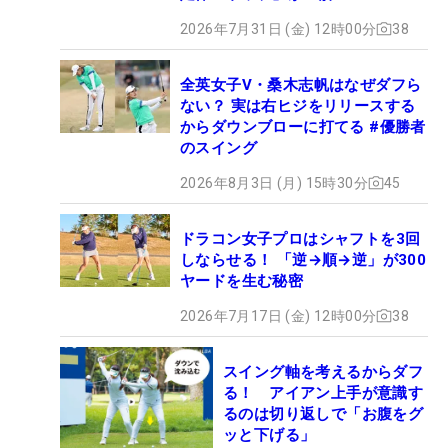
2026年7月31日 (金) 12時00分
38
全英女子V・桑木志帆はなぜダフら
ない？ 実は右ヒジをリリースする
からダウンブローに打てる #優勝者
のスイング
2026年8月3日 (月) 15時30分
45
ドラコン女子プロはシャフトを3回
しならせる！ 「逆→順→逆」が300
ヤードを生む秘密
2026年7月17日 (金) 12時00分
38
スイング軸を考えるからダフ
る！ アイアン上手が意識す
るのは切り返しで「お腹をグ
ッと下げる」