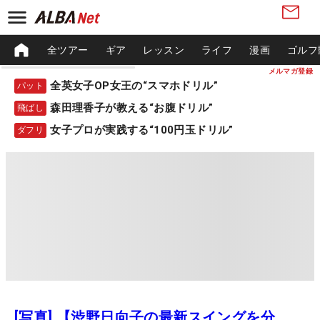
全ツアー
ギア
レッスン
ライフ
漫画
ゴルフ
メルマガ登録
全英女子OP女王の“スマホドリル”
パット
森田理香子が教える“お腹ドリル”
飛ばし
女子プロが実践する“100円玉ドリル”
ダフリ
[写真] 【渋野日向子の最新スイングを分