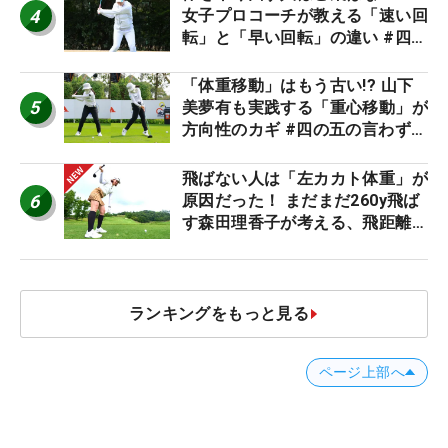
4
女子プロコーチが教える「速い回
転」と「早い回転」の違い #四の
五の言わず振り氣れ
「体重移動」はもう古い!? 山下
5
美夢有も実践する「重心移動」が
方向性のカギ #四の五の言わず振
り氣れ
飛ばない人は「左カカト体重」が
6
原因だった！ まだまだ260y飛ば
す森田理香子が考える、飛距離ア
ップの新常識
ランキングをもっと見る
ページ上部へ