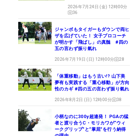
2026年7月24日 (金) 12時00分
36
ジャンボもタイガーもダウンで両ヒ
ザを広げていた！ 女子プロコーチ
が明かす「飛ばし」の真髄 #四の
五の言わず振り氣れ
2026年7月19日 (日) 12時00分
28
「体重移動」はもう古い!? 山下美
夢有も実践する「重心移動」が方向
性のカギ #四の五の言わず振り氣れ
2026年8月2日 (日) 12時00分
38
小柄なのに300y超連発！ PGAの猛
者と渡り合うC・モリカワが“ウィ
ークグリップ”と”掌屈”を行う納得
の理由