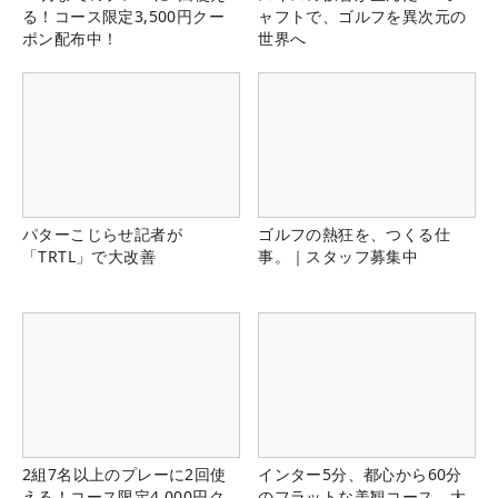
る！コース限定3,500円クー
ャフトで、ゴルフを異次元の
ポン配布中！
世界へ
パターこじらせ記者が
ゴルフの熱狂を、つくる仕
「TRTL」で大改善
事。｜スタッフ募集中
2組7名以上のプレーに2回使
インター5分、都心から60分
える！コース限定4,000円ク
のフラットな美観コース。大