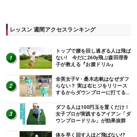
レッスン 週間アクセスランキング
トップで腰を回し過ぎる人は飛ば
1
ない! 今だに260y飛ぶ森田理香
子が教える『お腹ドリル』
全英女子V・桑木志帆はなぜダフ
2
らない？ 実は右ヒジをリリース
するからダウンブローに打てる #
優勝者のスイング
ダフる人は100円玉を置くだけ！
3
女子プロが実践するアイアン「ダ
ウンブロードリル」が効果抜群
体を早く回す人ほど飛ばない!?