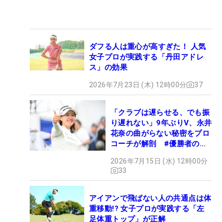
ダフる人は重心が高すぎた！ 人気
女子プロが実践する「丹田アドレ
ス」の効果
2026年7月23日 (木) 12時00分
37
「クラブは遅らせる、でも振
り遅れない」9年ぶりV、永井
花奈の曲がらない秘密をプロ
コーチが解剖 #優勝者のス
イング
2026年7月15日 (水) 12時00分
33
アイアンで飛ばない人の共通点は体
重移動!? 女子プロが実践する「左
足体重トップ」が正解