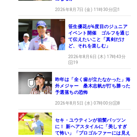
2026年8月7日 (金) 11時30分
1
笹生優花が6度目のジュニア
イベント開催 ゴルフを通じ
て伝えたいこと「真剣だけ
ど、それを楽しむ」
2026年8月6日 (木) 17時43分
19
昨年は「全く歯が立たなかった」海
外メジャー 桑木志帆が打ち勝った
予選落ちの恐怖
2026年8月5日 (水) 07時00分
8
セキ・ユウティンが前髪パッツン
に！ 新ヘアスタイルに「美しすぎ
て怖い」「プロゴルファーには見え