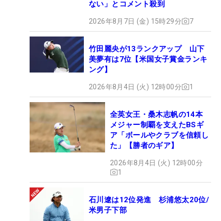
ない」とコメント殺到
2026年8月7日 (金) 15時29分
7
竹田麗央が13ランクアップ 山下
美夢有は7位【米国女子賞金ランキ
ング】
2026年8月4日 (火) 12時00分
1
全英女王・桑木志帆の14本
メジャー制覇を支えたBSギ
ア「ボールやクラブを信頼し
た」【勝者のギア】
2026年8月4日 (火) 12時00分
1
石川遼は12位発進 杉浦悠太20位/
米男子下部