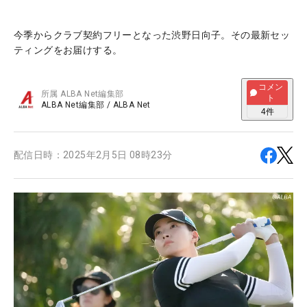
今季からクラブ契約フリーとなった渋野日向子。その最新セッ
ティングをお届けする。
コメン
所属
ALBA Net編集部
ト
ALBA Net編集部
/
ALBA Net
4
件
配信日時：
2025年2月5日 08時23分