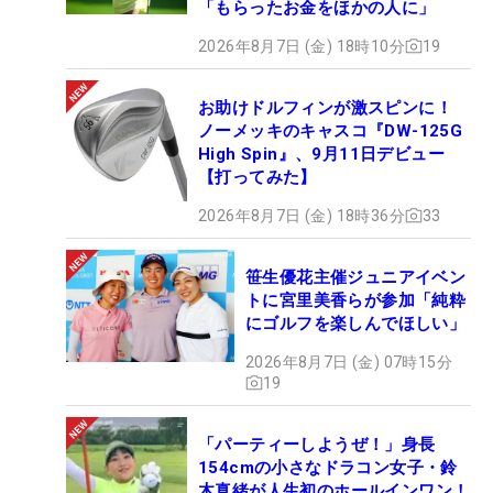
「もらったお金をほかの人に」
2026年8月7日 (金) 18時10分
19
お助けドルフィンが激スピンに！
ノーメッキのキャスコ『DW-125G
High Spin』、9月11日デビュー
【打ってみた】
2026年8月7日 (金) 18時36分
33
笹生優花主催ジュニアイベン
トに宮里美香らが参加「純粋
にゴルフを楽しんでほしい」
2026年8月7日 (金) 07時15分
19
「パーティーしようぜ！」身長
154cmの小さなドラコン女子・鈴
木真緒が人生初のホールインワン！