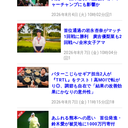
6I～PW：スリクソン ZXi5（藤倉コンポジット MCI
ャーチャンプにも影響か
80S）
2026年8月4日 (火) 10時02分
1
50,54,58°：タイトリスト ボーケイSM10（日本シャ
フト N.S.PRO 950GH neo S）
首位通過の岩永杏奈がマッチ
PT：ピン アンサー プロトタイプ
1回戦に勝利 廣吉優梨菜も2
BALL：スリクソン Z-STAR XV 2025年
回戦へ/全米女子アマ
2026年8月7日 (金) 10時04分
1
パターこじらせギア担当2人が
『TRTL』をテスト！高MOIで転が
り◎、調節も自在で「結果の改善効
果にかなりの意外性」
2026年8月7日 (金) 11時15分
18
あふれる熊本への思い 首位発進・
鈴木愛が被災地に1000万円寄付