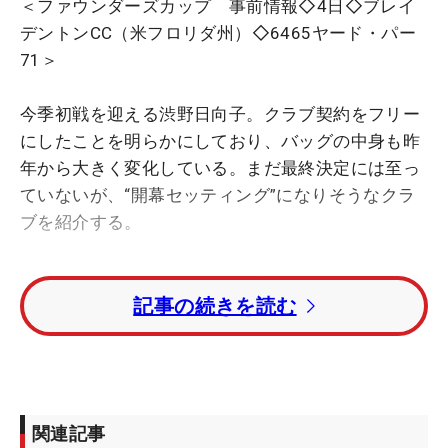
＜ファウンダーズカップ 事前情報◇4日◇ブレイ
デントンCC（米フロリダ州）◇6465ヤード・パー
71＞
今季初戦を迎える渋野日向子。クラブ契約をフリー
にしたことを明らかにしており、バッグの中身も昨
年から大きく変化している。まだ最終決定には至っ
ていないが、“開幕セッティング”になりそうなクラ
ブを紹介する。
ドライバーはタイトリストの『GT2』。シャフト
記事の続きを読む
は“不動”の藤倉コンポジットで
24ベンタスブルー
に
替わった。タイトリストの最新ドライバーは4機種
あるが、選んだGT2は「ミスヒットに対するさらな
る許容性を発揮して最大のスピードパフォーマンス
を引き出す」とされるモデル。高い寛容性を特徴と
関連記事
している。