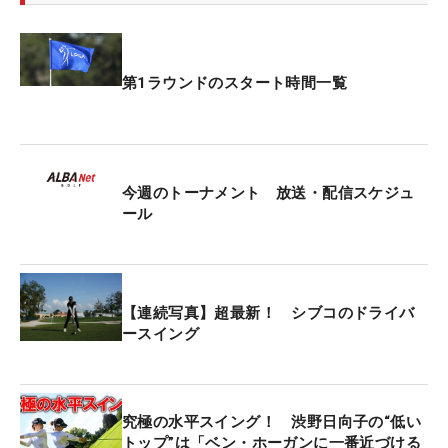
3番と5番ウッドはテーラーメイド『Qi10』。ただ
し、5番ウッドはスリクソンの最新モデル『ZXi』も
第1ラウンドのスタート時間一覧
入っており、どちらを選択するかは調整次第とな
る。
3番、4番、5番のユーティリティ3本はテーラーメイ
今週のトーナメント 放送・配信スケジュ
ドの最新モデル『Qi35 MAX』。「低重心設計で高
ール
弾道＆最適スピン性能を実現する」というもので、
こちらも寛容性が重視されている。昨年は3番(19
度）、4番（22度）、5番（25度）の3本構成だった
【連続写真】超最新！ シブコのドライバ
が、モデル変更に伴って番手も変えている。
ースイング
6番から入れるアイアンはスリクソン『ZXi5』で、
それに挿す『MCI』は藤倉コンポジットのカーボン
究極の水平スイング！ 渋野日向子の“低い
シャフト。重量は変えずに硬さをRからSに変更し
トップ”は「ベン・ホーガンに一番近づける