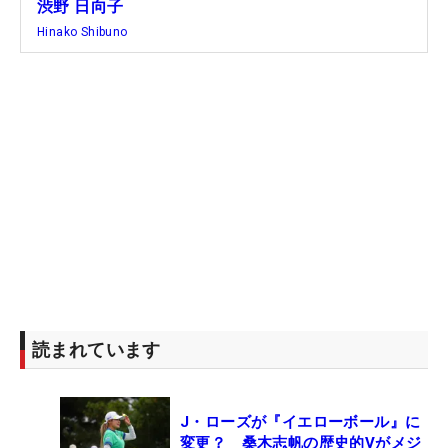
渋野 日向子
約発表時にコメントしていた。
Hinako Shibuno
ここには16本が入っているが、5番ウッドやユーテ
ィリティの構成を見直しながら14本に調整していく
予定。どのような意図でクラブを大幅に刷新したの
か。その詳細が語られるのも楽しみだ。
【渋野日向子の今季初戦セッティング】※16本
1W：タイトリスト GT2（9°/藤倉コンポジット
24
ベンタスブルー
）
3,5W：テーラーメイド Qi10（15,18°/藤倉コンポジ
ット ベンタスTRブルー5S）
5W：スリクソン ZXi（18°/藤倉コンポジット ベン
読まれています
タスTRブルー6S）
3～5UT：テーラーメイド Qi35 MAX（20,23,27°/藤
J・ローズが『イエローボール』に
倉コンポジット ベンタスブルーHB 7S）
変更？ 桑木志帆の歴史的Vがメジ