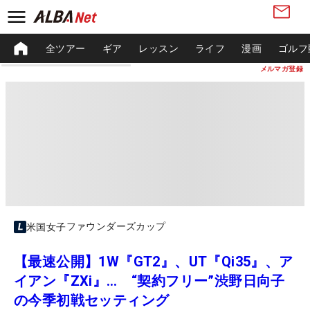
全ツアー
ギア
レッスン
ライフ
漫画
ゴルフ
メルマガ登録
ファウンダーズカップ
米国女子
【最速公開】1W『GT2』、UT『Qi35』、ア
イアン『ZXi』… “契約フリー”渋野日向子
の今季初戦セッティング