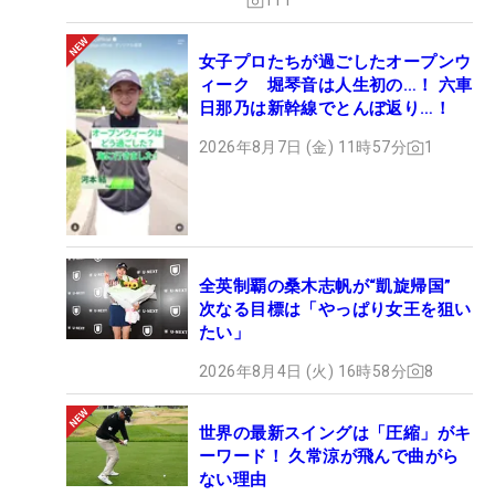
111
女子プロたちが過ごしたオープンウ
ィーク 堀琴音は人生初の…！ 六車
日那乃は新幹線でとんぼ返り…！
2026年8月7日 (金) 11時57分
1
全英制覇の桑木志帆が“凱旋帰国”
次なる目標は「やっぱり女王を狙い
たい」
2026年8月4日 (火) 16時58分
8
世界の最新スイングは「圧縮」がキ
ーワード！ 久常涼が飛んで曲がら
ない理由