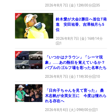
2026年8月7日 (金) 12時00分
35
鈴木愛が大会2勝目へ首位T発
進 安田祐香、吉澤柚月ら5
位
2026年8月7日 (金) 16時14分
1
「いつかはクラウン」「シーマ現
象」……あの熱狂を覚えているか？
バブルのゴルフ場を彩った名車たち
2026年8月7日 (金) 11時30分
10
「日向子ちゃんを見て育った」 桑
木志帆が全英女王に 今度は憧れら
れる存在へ
2026年8月4日 (火) 09時00分
1