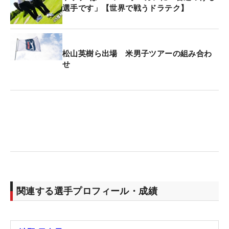
た。3本のウェッジは50、54、58度で、タイトリス
選手です」【世界で戦うドラテク】
ト『ボーケイSM10』を新投入する。
パターは『ピン アンサー プロトタイプ』を継続使
松山英樹ら出場 米男子ツアーの組み合わ
用。昨年の「TOTOジャパンクラシック」から使用
せ
しており、「前のシグマ2に似とったので、打って
みていいなと思った。自分は打つタイプだから（打
感が）優しめのほうが好きだけれど、替えやすかっ
た」と話していた。
クラブ契約はフリーだが、ボールとグローブは住友
ゴム工業（ダンロップ）と契約。ボールは飛距離重
視の『スリクソン Z-STAR XV』、グローブは『スリ
クソンGGG-S028』を選んだ。ボールについては
関連する選手プロフィール・成績
「ドライバーでの弾くような打感と高い弾道から生
まれる飛距離、パッティングではボールが出ていく
スピードと自分のイメージがマッチしている」と契