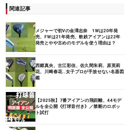
関連記事
メジャーで初Vの金澤志奈 1Wは20年発
売、FWは21年発売、軟鉄アイアンは22年
発売とやや古めのモデルを使う理由は？
西郷真央、古江彩佳、佐久間朱莉、原英莉
花、川﨑春花…女子プロが手放せない名器図
鑑
【2025秋】7番アイアンの飛距離、44モデ
ルを全公開《打球音付き》／禁断のロボッ
ト試打