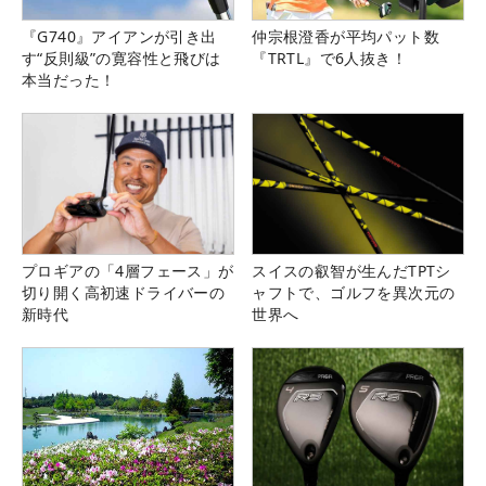
『G740』アイアンが引き出
仲宗根澄香が平均パット数
す“反則級”の寛容性と飛びは
『TRTL』で6人抜き！
本当だった！
プロギアの「4層フェース」が
スイスの叡智が生んだTPTシ
切り開く高初速ドライバーの
ャフトで、ゴルフを異次元の
新時代
世界へ