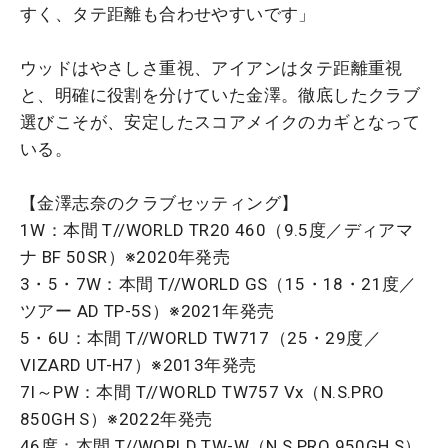
すく、タテ距離も合わせやすいです」
ウッドはやさしさ重視、アイアンはタテ距離重視
と、明確に役割を分けていた金澤。徹底したクラブ
選びこそが、安定したスコアメイクのカギとなって
いる。
【金澤志奈のクラブセッティング】
1W：本間 T//WORLD TR20 460（9.5度／ディアマ
ナ BF 50SR）※2020年発売
3・5・7W：本間 T//WORLD GS（15・18・21度／
ツアー AD TP-5S）※2021年発売
5・6U：本間 T//WORLD TW717（25・29度／
VIZARD UT-H7）※2013年発売
7I～PW：本間 T//WORLD TW757 Vx（N.S.PRO
850GH S）※2022年発売
46度：本間 T//WORLD TW-W（N.S.PRO 950GH S）