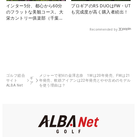
インター5分、都心から60分
プロギアのRS DUOはFW・UT
のフラットな美観コース。大
も完成度が高く購入者続出！
栄カントリー俱楽部（千葉
県）
Recommended by
ゴルフ総合
メジャーで初Vの金澤志奈 1Wは20年発売、FWは21
ギ
サイト
年発売、軟鉄アイアンは22年発売とやや古めのモデル
ア
ALBA Net
を使う理由は？