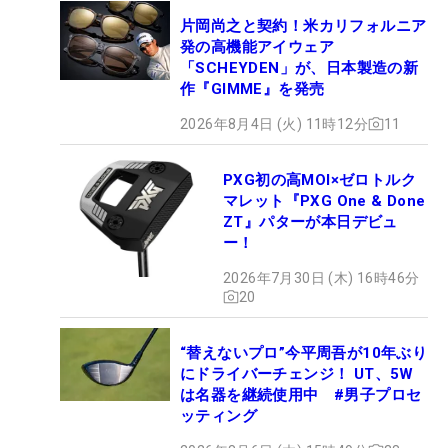
片岡尚之と契約！米カリフォルニア
発の高機能アイウェア
「SCHEYDEN」が、日本製造の新
作『GIMME』を発売
2026年8月4日 (火) 11時12分
11
PXG初の高MOI×ゼロトルク
マレット『PXG One & Done
ZT』パターが本日デビュ
ー！
2026年7月30日 (木) 16時46分
20
“替えないプロ”今平周吾が10年ぶり
にドライバーチェンジ！ UT、5W
は名器を継続使用中 #男子プロセ
ッティング