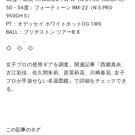
50・56度：フォーティーン RM-22（N.S.PRO
950GH S）
PT：オデッセイ ホワイトホットOG 1WS
BALL：ブリヂストン ツアーB X
◇ ◇ ◇
女子プロの使用ギアを調査。関連記事『西郷真央、
古江彩佳、佐久間朱莉、原英莉花、川﨑春花…女子
プロが手放せない名器図鑑』で詳細をチェックでき
る。
この記事のタグ