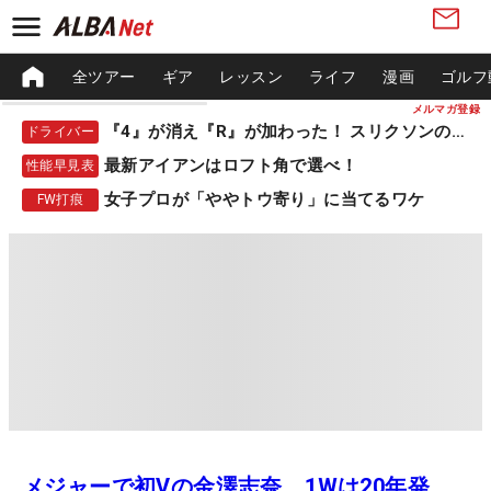
全ツアー
ギア
レッスン
ライフ
漫画
ゴルフ
メルマガ登録
『4』が消え『R』が加わった！ スリクソンの新作
ドライバー
最新アイアンはロフト角で選べ！
性能早見表
女子プロが「ややトウ寄り」に当てるワケ
FW打痕
メジャーで初Vの金澤志奈 1Wは20年発