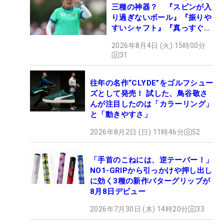
三種の神器？ 『スピンが入
り過ぎないボール』『振りや
すいシャフト』『真っすぐ飛
ぶドライバー』 #女子プロ
2026年8月4日 (火) 15時00分
セッティング
31
往年の名作“CLYDE”をゴルフシュー
ズとして発売！ 試した、鳥谷敬さ
んが注目したのは「カラーリング」
と「動きやすさ」
2026年8月2日 (日) 11時46分
52
「手首のこねには、逆テーパー！」
NO1-GRIPから引っかけや押し出し
に効く3種の新作パターグリップが
8月8日デビュー
2026年7月30日 (木) 14時20分
33