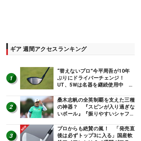
ギア 週間アクセスランキング
“替えないプロ”今平周吾が10年
1
ぶりにドライバーチェンジ！
UT、5Wは名器を継続使用中 #
男子プロセッティング
桑木志帆の全英制覇を支えた三種
2
の神器？ 『スピンが入り過ぎな
いボール』『振りやすいシャフ
ト』『真っすぐ飛ぶドライバ
ー』 #女子プロセッティング
プロからも絶賛の嵐！ 「発売直
3
後は必ずトップ3に入る」国産軟