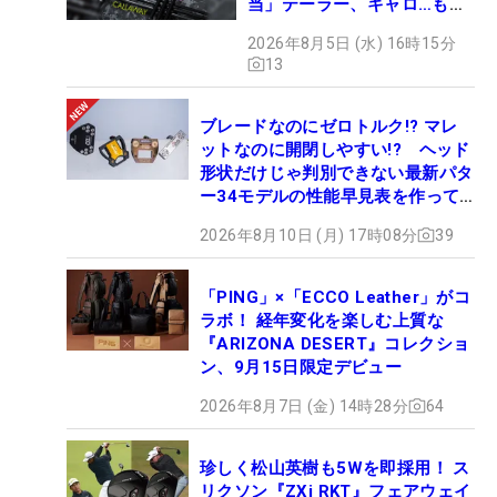
当」テーラー、キャロ…もチ
ェック！
2026年8月5日 (水) 16時15分
13
ブレードなのにゼロトルク!? マレ
ットなのに開閉しやすい!? ヘッド
形状だけじゃ判別できない最新パタ
ー34モデルの性能早見表を作って
みた #ギアカタログ2026
2026年8月10日 (月) 17時08分
39
「PING」×「ECCO Leather」がコ
ラボ！ 経年変化を楽しむ上質な
『ARIZONA DESERT』コレクショ
ン、9月15日限定デビュー
2026年8月7日 (金) 14時28分
64
珍しく松山英樹も5Wを即採用！ ス
リクソン『ZXi RKT』フェアウェイ