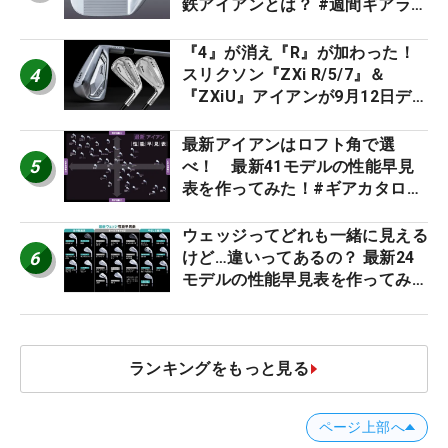
鉄アイアンとは？ #週間ギアラン
キング
『4』が消え『R』が加わった！
4
スリクソン『ZXi R/5/7』＆
『ZXiU』アイアンが9月12日デ
ビュー
最新アイアンはロフト角で選
5
べ！ 最新41モデルの性能早見
表を作ってみた！#ギアカタログ
2026
ウェッジってどれも一緒に見える
6
けど…違いってあるの？ 最新24
モデルの性能早見表を作ってみ
た #ギアカタログ2026
ランキングをもっと見る
ページ上部へ