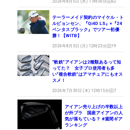
2026年8月5日 (水) 17時56分
62
テーラーメイド契約のマイケル・ト
ルビョンセン、『Qi4D LS』×『24
ベンタスブラック』でツアー初優
勝！【WITB】
2026年8月3日 (月) 12時23分
19
“軟鉄”アイアンは2種類あるって知
ってた？ 女子プロ使用者も多
い“複合軟鉄”はアマチュアにもオス
スメ！
2026年7月30日 (木) 12時15分
7
アイアン売り上げの半数以上
が外ブラ 国産アイアンの人
気が落ちている？ #週間ギア
ランキング