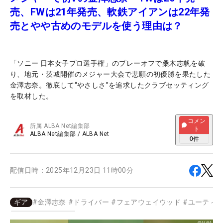
売、FWは21年発売、軟鉄アイアンは22年発
売とやや古めのモデルを使う理由は？
「ソニー 日本女子プロ選手権」のプレーオフで桑木志帆を破
り、地元・茨城開催のメジャー大会で悲願の初優勝を果たした
金澤志奈。徹底して“やさしさ”を追求したクラブセッティング
を取材した。
コメン
所属
ALBA Net編集部
ト
ALBA Net編集部
/
ALBA Net
0
件
配信日時：
2025年12月23日 11時00分
ギア
#
金澤志奈
#
ドライバー
#
フェアウェイウッド
#
ユーティ