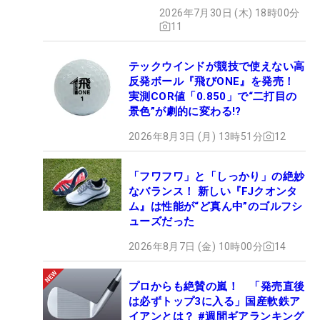
2026年7月30日 (木) 18時00分
11
テックウインドが競技で使えない高
反発ボール『飛びONE』を発売！
実測COR値「0.850」で“二打目の
景色”が劇的に変わる!?
2026年8月3日 (月) 13時51分
12
「フワフワ」と「しっかり」の絶妙
なバランス！ 新しい『FJクオンタ
ム』は性能が“ど真ん中”のゴルフシ
ューズだった
2026年8月7日 (金) 10時00分
14
プロからも絶賛の嵐！ 「発売直後
は必ずトップ3に入る」国産軟鉄ア
イアンとは？ #週間ギアランキング