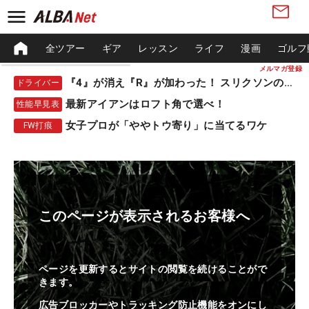
全ツアー
ギア
レッスン
ライフ
漫画
ゴルフ
メルマガ登録
『4』が消え『R』が加わった！ スリクソンの新作
ドライバー
最新アイアンはロフト角で選べ！
性能早見表
女子プロが「ややトウ寄り」に当てるワケ
FW打痕
このページが表示されるお客様へ
ページを更新するとサイトの閲覧を続けることがで
きます。
広告ブロッカーやトラッキング防止機能をオンにし