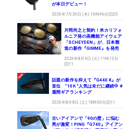
が本日デビュー！
2026年7月30日 (木) 16時46分
20
片岡尚之と契約！米カリフォ
ルニア発の高機能アイウェア
「SCHEYDEN」が、日本製
造の新作『GIMME』を発売
2026年8月4日 (火) 11時12分
11
話題の新作を抑えて『G440 K』が
首位 “10Ｋ”人気は未だに継続中 #
週間ギアランキング
2026年8月8日 (土) 18時00分
11
古いアイアンで「90の壁」に悩む
男が激変！PING『G740』アイアン