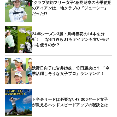
”クラブ契約フリー女子”稲見萌寧の今季使用
のアイアンは、地クラブの『ジューシー』
だった!?
24年シーズン3勝・川崎春花の14本を分
析！ なぜ1WもUTもアイアンも古いモデ
ルを使うのか？
渋野日向子に岩井姉妹、竹田麗央は？ 「今
季活躍しそうな女子プロ」ランキング！
下半身リードは必要ない!? 300ヤード女子
が教えるヘッドスピードアップの秘訣とは