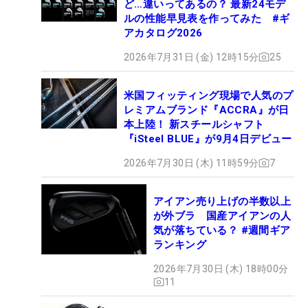
ど…違いってあるの？ 最新24モデ
ルの性能早見表を作ってみた #ギ
アカタログ2026
2026年7月31日 (金) 12時15分
25
米国フィッティング現場で人気のプ
レミアムブランド『ACCRA』が日
本上陸！ 新スチールシャフト
『iSteel BLUE』が9月4日デビュー
2026年7月30日 (木) 11時59分
7
アイアン売り上げの半数以上
が外ブラ 国産アイアンの人
気が落ちている？ #週間ギア
ランキング
2026年7月30日 (木) 18時00分
11