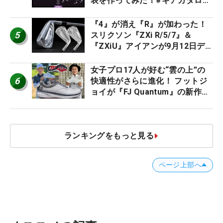
表を作ってみた！#ギアカタログ
2026
『4』が消え『R』が加わった！
5
スリクソン『ZXi R/5/7』＆
『ZXiU』アイアンが9月12日デ
ビュー
女子プロ17人が好む“雲の上”の
6
快適性がさらに進化！ フットジ
ョイが『FJ Quantum』の新作を
発表、8月7日デビュー
ランキングをもっと見る
ページ上部へ