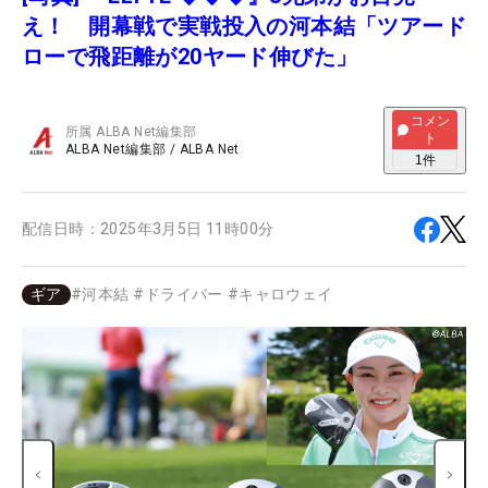
え！ 開幕戦で実戦投入の河本結「ツアード
ローで飛距離が20ヤード伸びた」
コメン
所属
ALBA Net編集部
ト
ALBA Net編集部
/
ALBA Net
1
件
配信日時：
2025年3月5日 11時00分
ギア
#
河本結
#
ドライバー
#
キャロウェイ