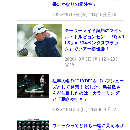
果にかなりの意外性」
2026年8月7日 (金) 11時15分
18
テーラーメイド契約のマイケ
ル・トルビョンセン、『Qi4D
LS』×『24ベンタスブラッ
ク』でツアー初優勝！
【WITB】
2026年8月3日 (月) 12時23分
19
往年の名作“CLYDE”をゴルフシュー
ズとして発売！ 試した、鳥谷敬さ
んが注目したのは「カラーリング」
と「動きやすさ」
2026年8月2日 (日) 11時46分
52
ウェッジってどれも一緒に見えるけ