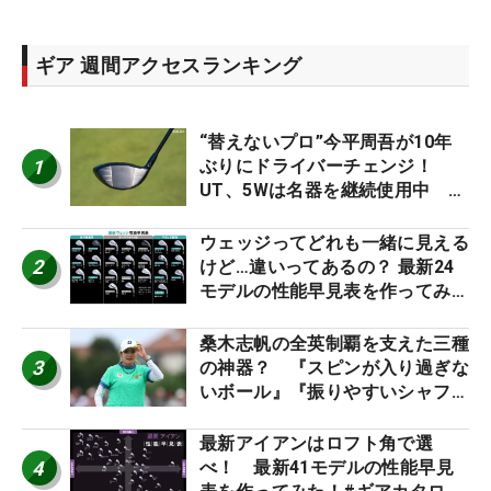
ギア 週間アクセスランキング
“替えないプロ”今平周吾が10年
1
ぶりにドライバーチェンジ！
UT、5Wは名器を継続使用中 #
男子プロセッティング
ウェッジってどれも一緒に見える
2
けど…違いってあるの？ 最新24
モデルの性能早見表を作ってみ
た #ギアカタログ2026
桑木志帆の全英制覇を支えた三種
3
の神器？ 『スピンが入り過ぎな
いボール』『振りやすいシャフ
ト』『真っすぐ飛ぶドライバ
ー』 #女子プロセッティング
最新アイアンはロフト角で選
4
べ！ 最新41モデルの性能早見