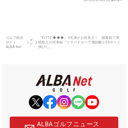
ゴルフ総合
『ELYTE ◆◆◆』3兄弟がお目見え！ 開幕戦で実
ギ
サイト
戦投入の河本結「ツアードローで飛距離が20ヤード
ア
ALBA Net
伸びた」
ALBAゴルフニュース