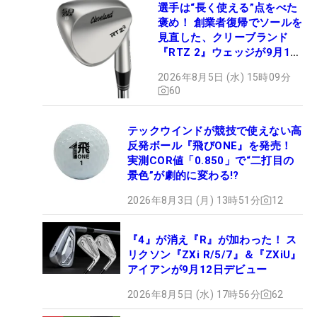
選手は“長く使える”点をべた
褒め！ 創業者復帰でソールを
見直した、クリーブランド
『RTZ 2』ウェッジが9月12
日デビュー
2026年8月5日 (水) 15時09分
60
テックウインドが競技で使えない高
反発ボール『飛びONE』を発売！
実測COR値「0.850」で“二打目の
景色”が劇的に変わる!?
2026年8月3日 (月) 13時51分
12
『4』が消え『R』が加わった！ ス
リクソン『ZXi R/5/7』＆『ZXiU』
アイアンが9月12日デビュー
2026年8月5日 (水) 17時56分
62