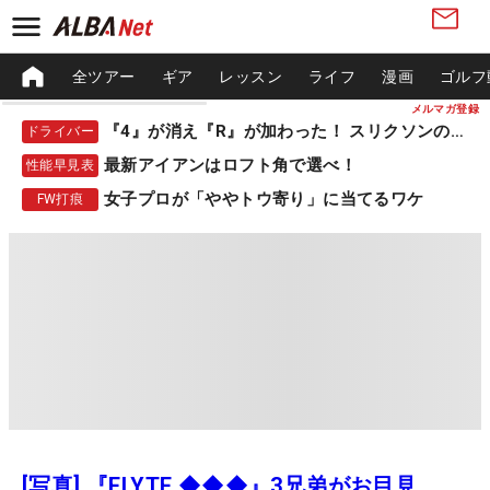
全ツアー
ギア
レッスン
ライフ
漫画
ゴルフ
メルマガ登録
『4』が消え『R』が加わった！ スリクソンの新作
ドライバー
最新アイアンはロフト角で選べ！
性能早見表
女子プロが「ややトウ寄り」に当てるワケ
FW打痕
[写真] 『ELYTE ◆◆◆』3兄弟がお目見