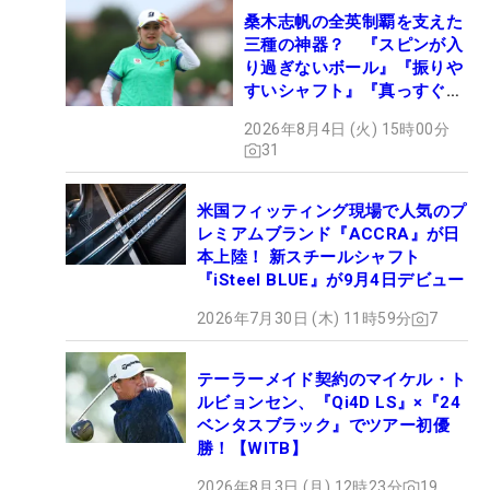
桑木志帆の全英制覇を支えた
三種の神器？ 『スピンが入
り過ぎないボール』『振りや
すいシャフト』『真っすぐ飛
ぶドライバー』 #女子プロ
2026年8月4日 (火) 15時00分
セッティング
31
米国フィッティング現場で人気のプ
レミアムブランド『ACCRA』が日
本上陸！ 新スチールシャフト
『iSteel BLUE』が9月4日デビュー
2026年7月30日 (木) 11時59分
7
テーラーメイド契約のマイケル・ト
ルビョンセン、『Qi4D LS』×『24
ベンタスブラック』でツアー初優
勝！【WITB】
2026年8月3日 (月) 12時23分
19