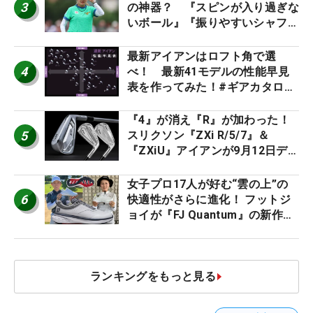
3
の神器？ 『スピンが入り過ぎな
いボール』『振りやすいシャフ
ト』『真っすぐ飛ぶドライバ
ー』 #女子プロセッティング
最新アイアンはロフト角で選
4
べ！ 最新41モデルの性能早見
表を作ってみた！#ギアカタログ
2026
『4』が消え『R』が加わった！
5
スリクソン『ZXi R/5/7』＆
『ZXiU』アイアンが9月12日デ
ビュー
女子プロ17人が好む“雲の上”の
6
快適性がさらに進化！ フットジ
ョイが『FJ Quantum』の新作を
発表、8月7日デビュー
ランキングをもっと見る