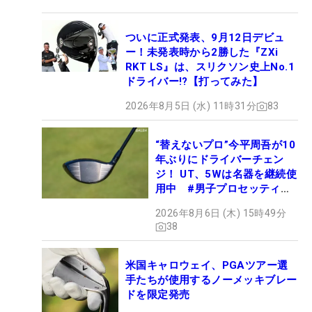
ついに正式発表、9月12日デビュ
ー！未発表時から2勝した『ZXi
RKT LS』は、スリクソン史上No.1
ドライバー!?【打ってみた】
2026年8月5日 (水) 11時31分
83
“替えないプロ”今平周吾が10
年ぶりにドライバーチェン
ジ！ UT、5Wは名器を継続使
用中 #男子プロセッティン
グ
2026年8月6日 (木) 15時49分
38
米国キャロウェイ、PGAツアー選
手たちが使用するノーメッキブレー
ドを限定発売