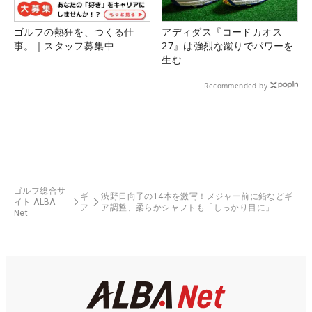
ゴルフの熱狂を、つくる仕
アディダス『コードカオス
事。｜スタッフ募集中
27』は強烈な蹴りでパワーを
生む
Recommended by
ゴルフ総合サ
ギ
渋野日向子の14本を激写！メジャー前に鉛などギ
イト ALBA
ア
ア調整、柔らかシャフトも「しっかり目に」
Net