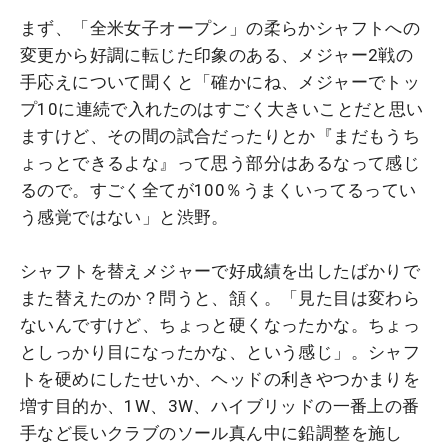
まず、「全米女子オープン」の柔らかシャフトへの
変更から好調に転じた印象のある、メジャー2戦の
手応えについて聞くと「確かにね、メジャーでトッ
プ10に連続で入れたのはすごく大きいことだと思い
ますけど、その間の試合だったりとか『まだもうち
ょっとできるよな』って思う部分はあるなって感じ
るので。すごく全てが100％うまくいってるってい
う感覚ではない」と渋野。
シャフトを替えメジャーで好成績を出したばかりで
また替えたのか？問うと、頷く。「見た目は変わら
ないんですけど、ちょっと硬くなったかな。ちょっ
としっかり目になったかな、という感じ」。シャフ
トを硬めにしたせいか、ヘッドの利きやつかまりを
増す目的か、1W、3W、ハイブリッドの一番上の番
手など長いクラブのソール真ん中に鉛調整を施し