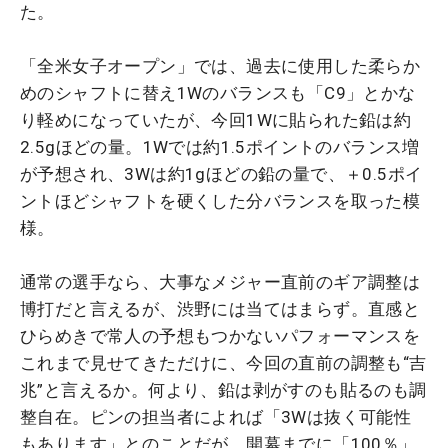
た。
「全米女子オープン」では、過去に使用した柔らか
めのシャフトに替え1Wのバランスも「C9」とかな
り軽めになっていたが、今回1Wに貼られた鉛は約
2.5gほどの量。1Wでは約1.5ポイントのバランス増
が予想され、3Wは約1gほどの鉛の量で、＋0.5ポイ
ントほどシャフトを硬くした分バランスを取った模
様。
通常の選手なら、大事なメジャー直前のギア調整は
博打だと言えるが、渋野には当てはまらず。直感と
ひらめきで常人の予想もつかないパフォーマンスを
これまで見せてきただけに、今回の直前の調整も“吉
兆”と言えるか。何より、鉛は剥がすのも貼るのも調
整自在。ピンの担当者によれば「3Wは抜く可能性
もあります」とのことだが、開幕までに「100％」