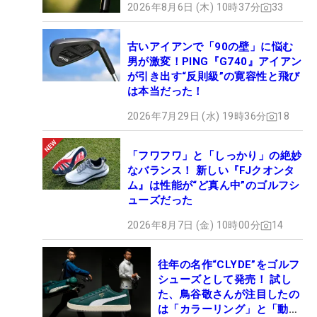
2026年8月6日 (木) 10時37分
33
古いアイアンで「90の壁」に悩む
男が激変！PING『G740』アイアン
が引き出す“反則級”の寛容性と飛び
は本当だった！
2026年7月29日 (水) 19時36分
18
「フワフワ」と「しっかり」の絶妙
なバランス！ 新しい『FJクオンタ
ム』は性能が“ど真ん中”のゴルフシ
ューズだった
2026年8月7日 (金) 10時00分
14
往年の名作“CLYDE”をゴルフ
シューズとして発売！ 試し
た、鳥谷敬さんが注目したの
は「カラーリング」と「動き