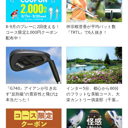
8-9月のプレーに2回使える！
仲宗根澄香が平均パット数
コース限定2,000円クーポン
『TRTL』で6人抜き！
配布中！
『G740』アイアンが引き出
インター5分、都心から60分
す“反則級”の寛容性と飛びは
のフラットな美観コース。大
本当だった！
栄カントリー俱楽部（千葉
県）