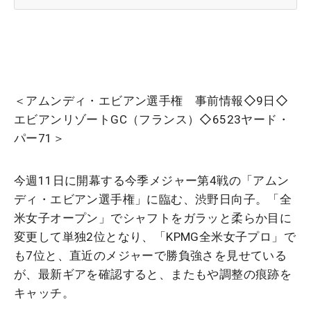
＜アムンディ・エビアン選手権 事前情報◇9日◇
エビアンリゾートGC（フランス）◇6523ヤード・
パー71＞
今週11日に開幕する今季メジャー第4戦の「アムン
ディ・エビアン選手権」に臨む、渋野日向子。「全
米女子オープン」でシャフトをガラッと柔らか目に
変更して単独2位となり、「KPMG全米女子プロ」で
も7位と、直近のメジャーで勝負強さを見せている
が、最新ギアを確認すると、またもや調整の痕跡を
キャッチ。