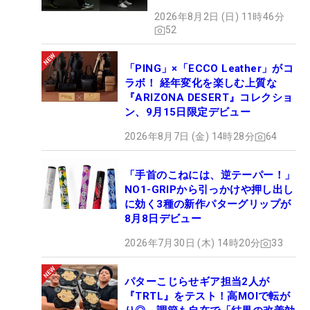
やすさ」
2026年8月2日 (日) 11時46分
52
「PING」×「ECCO Leather」がコ
ラボ！ 経年変化を楽しむ上質な
『ARIZONA DESERT』コレクショ
ン、9月15日限定デビュー
2026年8月7日 (金) 14時28分
64
「手首のこねには、逆テーパー！」
NO1-GRIPから引っかけや押し出し
に効く3種の新作パターグリップが
8月8日デビュー
2026年7月30日 (木) 14時20分
33
パターこじらせギア担当2人が
『TRTL』をテスト！高MOIで転が