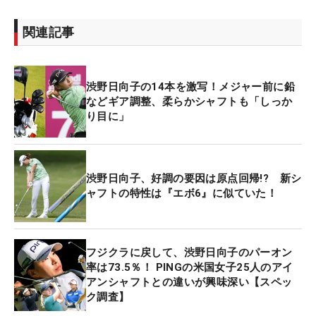
関連記事
渋野日向子の14本を激写！メジャー前に鉛
などギア調整、柔らかシャフトも「しっか
り目に」
渋野日向子、好調の要因は原点回帰!? 新シ
ャフトの特性は『エボ6』に似ていた！
フジクラに戻して、渋野日向子のパーオン
率は73.5％！ PINGの米国女子25人のアイ
アンシャフトとの違いが興味深い【スペッ
ク調査】