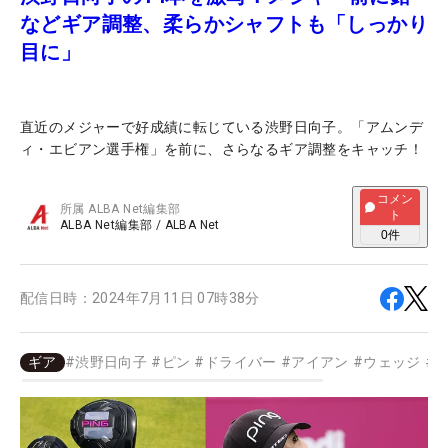
などギア調整、柔らかシャフトも「しっかり
目に」
直近のメジャーで好成績に転じている渋野日向子。「アムンデ
ィ・エビアン選手権」を前に、さらなるギア調整をキャッチ！
コメン
所属
ALBA Net編集部
ト
ALBA Net編集部
/
ALBA Net
0
件
配信日時：
2024年7月11日 07時38分
ギア
#
渋野日向子
#
ピン
#
ドライバー
#
アイアン
#
ウェッジ
#