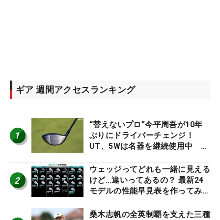
ギア 週間アクセスランキング
“替えないプロ”今平周吾が10年
1
ぶりにドライバーチェンジ！
UT、5Wは名器を継続使用中 #
男子プロセッティング
ウェッジってどれも一緒に見える
2
けど…違いってあるの？ 最新24
モデルの性能早見表を作ってみ
た #ギアカタログ2026
桑木志帆の全英制覇を支えた三種