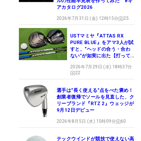
ルの性能早見表を作ってみた #ギ
アカタログ2026
2026年7月31日 (金) 12時15分
25
USTマミヤ『ATTAS RX
PURE BLUE』をアマ3人が試
すと、“ヘッドの合う・合わ
ない”が如実に出た【打って
みた】
2026年7月29日 (水) 18時37分
22
選手は“長く使える”点をべた褒め！
創業者復帰でソールを見直した、ク
リーブランド『RTZ 2』ウェッジが
9月12日デビュー
2026年8月5日 (水) 15時09分
60
テックウインドが競技で使えない高