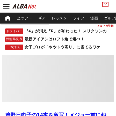
全ツアー
ギア
レッスン
ライフ
漫画
ゴルフ
メルマガ登録
『4』が消え『R』が加わった！ スリクソンの新作
ドライバー
最新アイアンはロフト角で選べ！
性能早見表
女子プロが「ややトウ寄り」に当てるワケ
FW打痕
渋野日向子の14本を激写！メジャー前に鉛