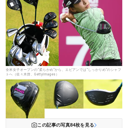
全米女子オープンの“柔らかめ”から、エビアンでは“しっかりめ”のシャフ
トへ（佐々木啓、GettyImages）
この記事の写真
84
枚を見る