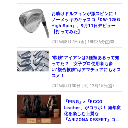
お助けドルフィンが激スピンに！
ノーメッキのキャスコ『DW-125G
High Spin』、9月11日デビュー
【打ってみた】
2026年8月7日 (金) 18時36分
33
“軟鉄”アイアンは2種類あるって知
ってた？ 女子プロ使用者も多
い“複合軟鉄”はアマチュアにもオス
スメ！
2026年7月30日 (木) 12時15分
7
「PING」×「ECCO
Leather」がコラボ！ 経年変
化を楽しむ上質な
『ARIZONA DESERT』コレ
クション、9月15日限定デビ