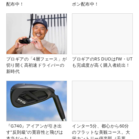
配布中！
ポン配布中！
プロギアの「4層フェース」が
プロギアのRS DUOはFW・UT
切り開く高初速ドライバーの
も完成度が高く購入者続出！
新時代
『G740』アイアンが引き出
インター5分、都心から60分
す“反則級”の寛容性と飛びは
のフラットな美観コース。大
本当だった！
栄カントリー俱楽部（千葉