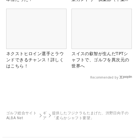
県）
ネクストヒロイン選手とラウ
スイスの叡智が生んだTPTシ
ンドできるチャンス！詳しく
ャフトで、ゴルフを異次元の
はこちら！
世界へ
Recommended by
ゴルフ総合サイト
ギ
提供したフジクラもたまげた、渋野日向子の
ALBA Net
ア
「柔らかシャフト要望」