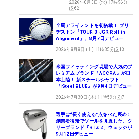
2026年8月5日 (水) 17時56分
62
全周アライメントを初搭載！ ブリ
ヂストン『TOUR B JGR Roll-in
Alignment』、8月7日デビュー
2026年8月8日 (土) 11時35分
13
米国フィッティング現場で人気のプ
レミアムブランド『ACCRA』が日
本上陸！ 新スチールシャフト
『iSteel BLUE』が9月4日デビュー
2026年7月30日 (木) 11時59分
7
選手は“長く使える”点をべた褒め！
創業者復帰でソールを見直した、ク
リーブランド『RTZ 2』ウェッジが
9月12日デビュー