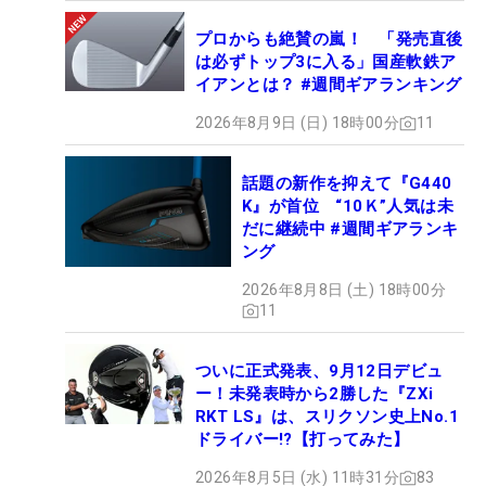
プロからも絶賛の嵐！ 「発売直後
は必ずトップ3に入る」国産軟鉄ア
イアンとは？ #週間ギアランキング
2026年8月9日 (日) 18時00分
11
話題の新作を抑えて『G440
K』が首位 “10Ｋ”人気は未
だに継続中 #週間ギアランキ
ング
2026年8月8日 (土) 18時00分
11
ついに正式発表、9月12日デビュ
ー！未発表時から2勝した『ZXi
RKT LS』は、スリクソン史上No.1
ドライバー!?【打ってみた】
2026年8月5日 (水) 11時31分
83