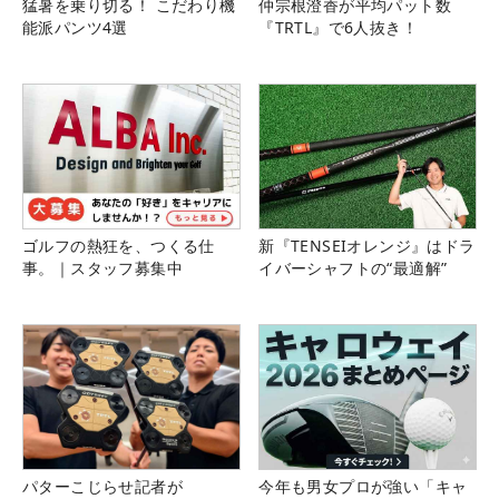
猛暑を乗り切る！ こだわり機
仲宗根澄香が平均パット数
能派パンツ4選
『TRTL』で6人抜き！
ゴルフの熱狂を、つくる仕
新『TENSEIオレンジ』はドラ
事。｜スタッフ募集中
イバーシャフトの“最適解”
パターこじらせ記者が
今年も男女プロが強い「キャ