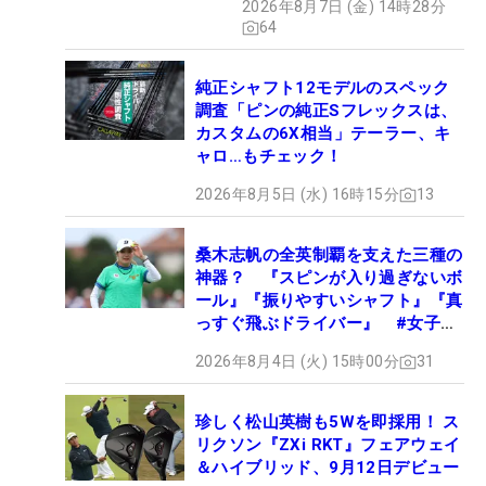
2026年8月7日 (金) 14時28分
ュー
64
純正シャフト12モデルのスペック
調査「ピンの純正Sフレックスは、
カスタムの6X相当」テーラー、キ
ャロ…もチェック！
2026年8月5日 (水) 16時15分
13
桑木志帆の全英制覇を支えた三種の
神器？ 『スピンが入り過ぎないボ
ール』『振りやすいシャフト』『真
っすぐ飛ぶドライバー』 #女子プ
ロセッティング
2026年8月4日 (火) 15時00分
31
珍しく松山英樹も5Wを即採用！ ス
リクソン『ZXi RKT』フェアウェイ
＆ハイブリッド、9月12日デビュー