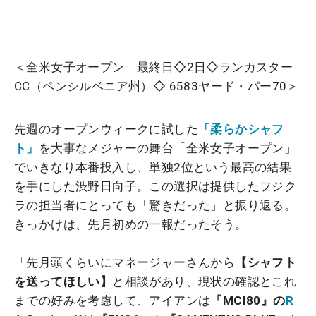
＜全米女子オープン 最終日◇2日◇ランカスター
CC（ペンシルベニア州）◇ 6583ヤード・パー70＞
先週のオープンウィークに試した
「柔らかシャフ
ト」
を大事なメジャーの舞台「全米女子オープン」
でいきなり本番投入し、単独2位という最高の結果
を手にした渋野日向子。この選択は提供したフジク
ラの担当者にとっても「驚きだった」と振り返る。
きっかけは、先月初めの一報だったそう。
「先月頭くらいにマネージャーさんから
【シャフト
を送ってほしい】
と相談があり、現状の確認とこれ
までの好みを考慮して、アイアンは
『MCI80』の
R