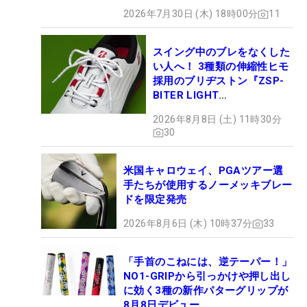
2026年7月30日 (木) 18時00分
11
スイング中のブレをなくした
い人へ！ 3種類の伸縮性ヒモ
採用のブリヂストン『ZSP-
BITER LIGHT
MAGICLACE』、8月8日デビ
2026年8月8日 (土) 11時30分
ュー
30
米国キャロウェイ、PGAツアー選
手たちが使用するノーメッキブレー
ドを限定発売
2026年8月6日 (木) 10時37分
33
「手首のこねには、逆テーパー！」
NO1-GRIPから引っかけや押し出し
に効く3種の新作パターグリップが
8月8日デビュー