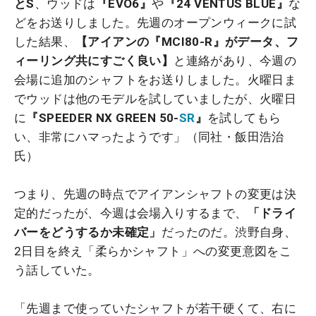
とS
、ウッドは
『EVO6』
や
『24 VENTUS BLUE』
な
どをお送りしました。先週のオープンウィークに試
した結果、
【アイアンの『MCI80-R』がデータ、フ
ィーリング共にすごく良い】
と連絡があり、今週の
会場に追加のシャフトをお送りしました。火曜日ま
でウッドは他のモデルを試していましたが、火曜日
に
『SPEEDER NX GREEN 50-
SR
』
を試してもら
い、非常にハマったようです」（同社・飯田浩治
氏）
つまり、先週の時点でアイアンシャフトの変更は決
定的だったが、今週は会場入りするまで、
「ドライ
バーをどうするか未確定」
だったのだ。渋野自身、
2日目を終え「柔らかシャフト」への変更意図をこ
う話していた。
「先週まで使っていたシャフトが若干硬くて、右に