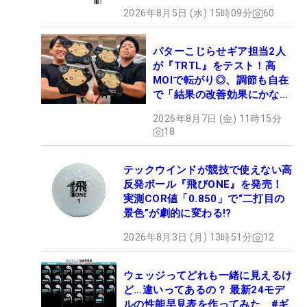
2026年8月5日 (水) 15時09分
60
パターこじらせギア担当2人
が『TRTL』をテスト！高
MOIで転がり◎、調節も自在
で「結果の改善効果にかなり
の意外性」
2026年8月7日 (金) 11時15分
18
テックウインドが競技で使えない高
反発ボール『飛びONE』を発売！
実測COR値「0.850」で“二打目の
景色”が劇的に変わる!?
2026年8月3日 (月) 13時51分
12
ウェッジってどれも一緒に見えるけ
ど…違いってあるの？ 最新24モデ
ルの性能早見表を作ってみた #ギ