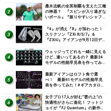
桑木志帆の全英制覇を支えた三種
2
の神器？ 『スピンが入り過ぎな
いボール』『振りやすいシャフ
ト』『真っすぐ飛ぶドライバ
ー』 #女子プロセッティング
『4』が消え『R』が加わった！
3
スリクソン『ZXi R/5/7』＆
『ZXiU』アイアンが9月12日デ
ビュー
ウェッジってどれも一緒に見える
4
けど…違いってあるの？ 最新24
モデルの性能早見表を作ってみ
た #ギアカタログ2026
最新アイアンはロフト角で選
5
べ！ 最新41モデルの性能早見
表を作ってみた！#ギアカタログ
2026
女子プロ17人が好む“雲の上”の
6
快適性がさらに進化！ フットジ
ョイが『FJ Quantum』の新作を