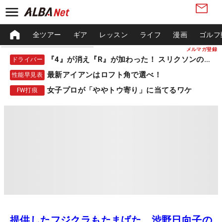
全ツアー
ギア
レッスン
ライフ
漫画
ゴルフ
メルマガ登録
『4』が消え『R』が加わった！ スリクソンの新作
ドライバー
最新アイアンはロフト角で選べ！
性能早見表
女子プロが「ややトウ寄り」に当てるワケ
FW打痕
提供したフジクラもたまげた、渋野日向子の