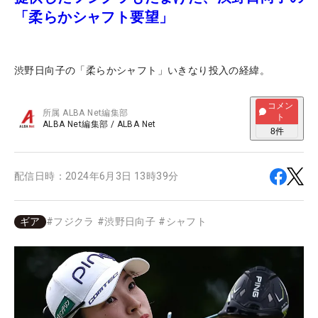
「柔らかシャフト要望」
渋野日向子の「柔らかシャフト」いきなり投入の経緯。
コメン
所属
ALBA Net編集部
ト
ALBA Net編集部
/
ALBA Net
8
件
配信日時：
2024年6月3日 13時39分
ギア
#
フジクラ
#
渋野日向子
#
シャフト