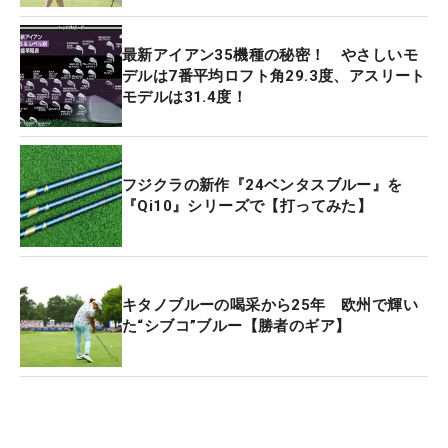
最新アイアン35機種の秘密！ やさしいモ
デルは7番平均ロフト角29.3度、アスリート
モデルは31.4度！
フジクラの新作『24ベンタスブルー』を
『Qi10』シリーズで【打ってみた】
キタノブルーの喝采から25年 欧州で輝い
た“シブコ”ブルー【勝者のギア】