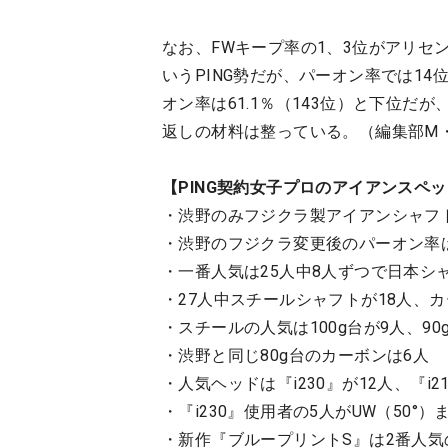
なお、FWキープ率の1、3位がアリセン
いうPING勢だが、パーオン率では14
オン率は61.1％（143位）と下位だ
返しの材料は整っている。（編集部M
【PING契約女子プロのアイアンスペ
・渋野のみフジクラ製アイアンシャフ
・渋野のフジクラ変更後のパーオン率は「
・一番人気は25人中8人ずつで日本シャ
・27人中スチールシャフトが18人、カ
・スチールの人気は100g台が9人、90
・渋野と同じ80g台のカーボンは6人
・人気ヘッドは『i230』が12人、『i2
・『i230』使用者の5人がUW（50°
・新作『ブループリントS』は2番人気