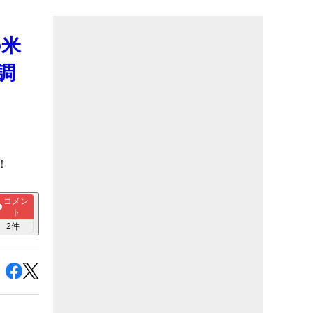
の米
調
！
コメン
ト
2
件