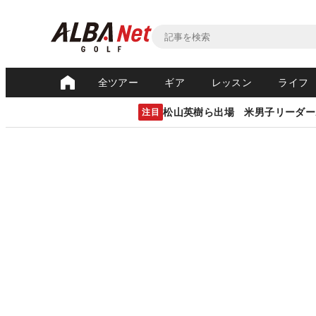
全ツアー
ギア
レッスン
ライフ
松山英樹ら出場 米男子リーダー
注目