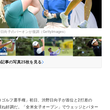
子のパーオンが復調（GettyImages）
の記事の写真
25
枚を見る
ロゴルフ選手権」初日、渋野日向子が首位と2打差の
を重ね好調だ。「全米女子オープン」でウェッジとパター