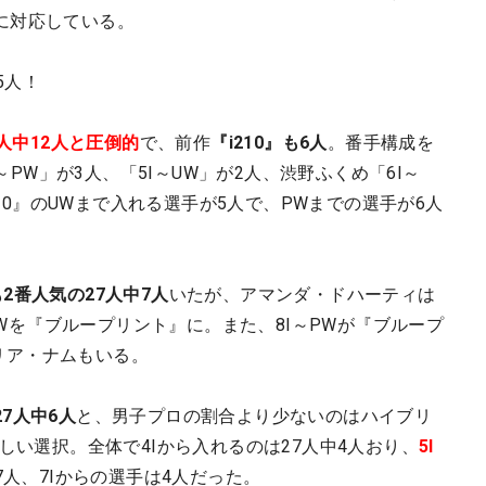
に対応している。
5人！
7人中12人と圧倒的
で、前作
『i210』も6人
。番手構成を
I～PW」が3人、「5I～UW」が2人、渋野ふくめ「6I～
230』のUWまで入れる選手が5人で、PWまでの選手が6人
2番人気の27人中7人
いたが、アマンダ・ドハーティは
～PWを『ブループリント』に。また、8I～PWが『ブループ
マリア・ナムもいる。
27人中6人
と、男子プロの割合より少ないのはハイブリ
しい選択。全体で4Iから入れるのは27人中4人おり、
5I
7人、7Iからの選手は4人だった。