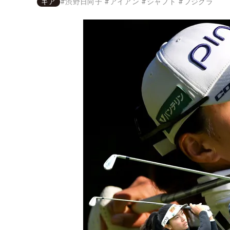
ギア
#
渋野日向子
#
アイアン
#
シャフト
#
フジクラ