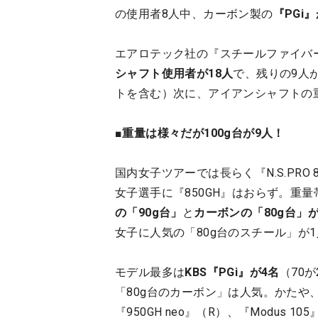
の使用者8人中、カーボン製の
『PGi
エアロテック社の『スチールファイバ
シャフト使用者が18人
で、残りの9️
トを含む）次に、アイアンシャフトの
■重量は様々だが100g台が9人！
国内女子ツアーでは長らく『N.S.PRO
女子選手に『850GH』はおらず。重
の「90g台」
と
カーボンの「80g台」
女子に人気の「80g台のスチール」が
モデル最多は
KBS『PGi』が4名
（70が
「80g台のカーボン」は人気。かたや、日
『950GH neo』（R）、『Modus 1