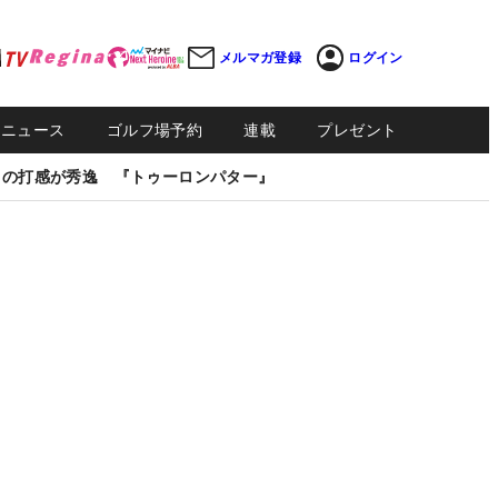
メルマガ登録
ログイン
Sニュース
ゴルフ場予約
連載
プレゼント
しの打感が秀逸 『トゥーロンパター』