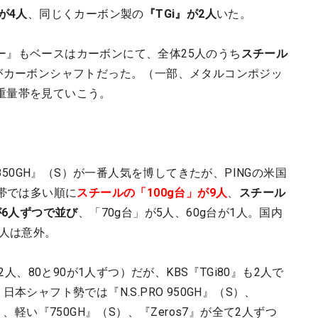
』が4人
、同じくカーボン製の
『TGi』が2人
いた。
ー』もベースはカーボンにて、全体25人のうち
スチール
人がカーボンシャフトだった。（一部、メタルコンポジッ
重量帯を見ていこう。
 850GH』（S）が一番人気を博してきたが、PINGの米国
量帯では多い順に
スチールの「100g台」が9人
、
スチール
が6人ずつで並び
、「70g台」が5人、60g台が1人。国内
1人は意外。
2人、80と90が1人ずつ）だが、KBS『TGi80』も2人で
本シャフト勢では『N.S.PRO 950GH』（S）、
05』、軽い『750GH』（S）、『Zeros7』が全て2人ずつ