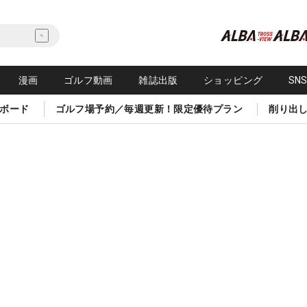
漫画
ゴルフ動画
雑誌出版
ショッピング
SN
ボード
ゴルフ場予約／毎週更新！限定優待プラン
削り出