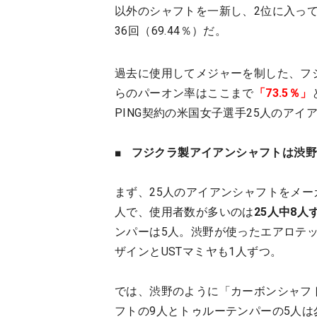
以外のシャフトを一新し、2位に入っ
36回（69.44％）だ。
過去に使用してメジャーを制した、フ
らのパーオン率はここまで
「73.5％」
PING契約の米国女子選手25人のア
■
フジクラ製アイアンシャフトは渋
まず、25人のアイアンシャフトをメ
人で、使用者数が多いのは
25人中8人
ンパーは5人。渋野が使ったエアロテ
ザインとUSTマミヤも1人ずつ。
では、渋野のように「カーボンシャフ
フトの9人とトゥルーテンパーの5人は