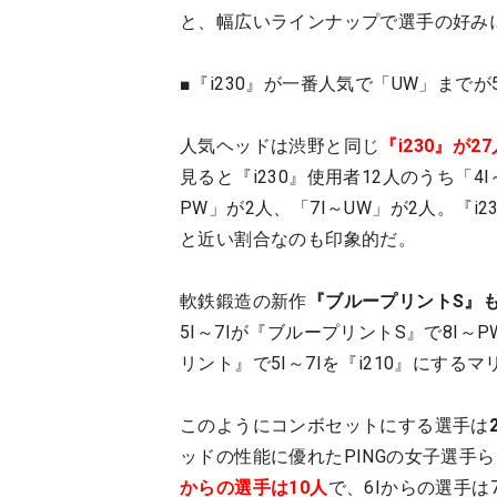
と、幅広いラインナップで選手の好み
■『i230』が一番人気で「UW」までが
人気ヘッドは渋野と同じ
『i230』が2
見ると『i230』使用者12人のうち「4
PW」が2人、「7I～UW」が2人。『i
と近い割合なのも印象的だ。
軟鉄鍛造の新作
『ブループリントS』も
5I～7Iが『ブループリントS』で8I
リント』で5I～7Iを『i210』にする
このようにコンボセットにする選手は
ッドの性能に優れたPINGの女子選手ら
からの選手は10人
で、6Iからの選手は