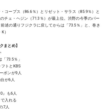
・コープス（86.6％）とリゼット・サラス（85.9％）と
位のチェ・ヘジン（71.3％）が最上位。渋野の今季のパー
が、前述の通りフジクラに戻してからは「73.5％」と、巻き
・K）
ックまとめ】
ト
73.5％」
フトとKBS
ーボンが9人
g台が6人
10』も6人
）まで入れる
の7人