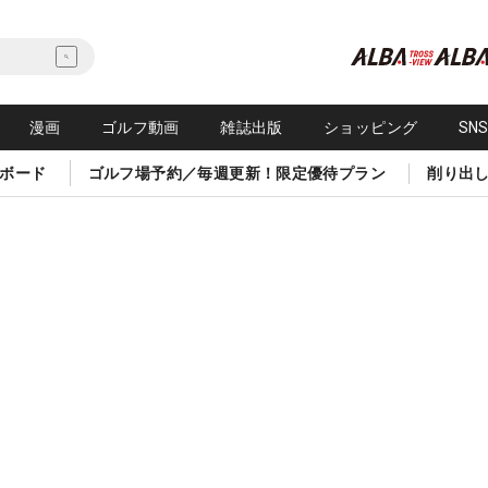
漫画
ゴルフ動画
雑誌出版
ショッピング
SN
ボード
ゴルフ場予約／毎週更新！限定優待プラン
削り出