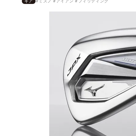
ギア
#
ミズノ
#
アイアン
#
フィッティング