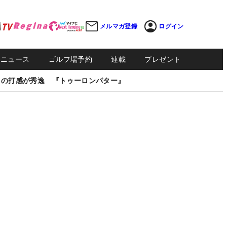
メルマガ登録
ログイン
Sニュース
ゴルフ場予約
連載
プレゼント
しの打感が秀逸 『トゥーロンパター』