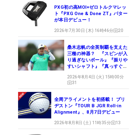
PXG初の高MOI×ゼロトルクマレッ
ト『PXG One & Done ZT』パター
が本日デビュー！
2026年7月30日 (木) 16時46分
20
桑木志帆の全英制覇を支えた
三種の神器？ 『スピンが入
り過ぎないボール』『振りや
すいシャフト』『真っすぐ飛
ぶドライバー』 #女子プロ
2026年8月4日 (火) 15時00分
セッティング
31
全周アライメントを初搭載！ ブリ
ヂストン『TOUR B JGR Roll-in
Alignment』、8月7日デビュー
2026年8月8日 (土) 11時35分
13