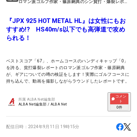
ロマン派ゴルフ作家・篠原嗣典のシン貧打・爆裂レポー
ト
『JPX 925 HOT METAL HL』は女性にもお
すすめ!? HS40m/s以下でも高弾道で攻め
られる！
ベストスコア「67」、ホームコースのハンディキャップ「0」
を誇る、貧打爆裂レポートのロマン派ゴルフ作家・篠原嗣典
が、ギアについての噂の検証をします！実際にゴルフコースに
持ち込んで、動画を撮影しながらラウンドしたレポートです。
コメン
所属
ALBA Net編集部
ト
ALBA Net編集部
/
ALBA Net
0
件
配信日時：
2024年9月11日 19時15分