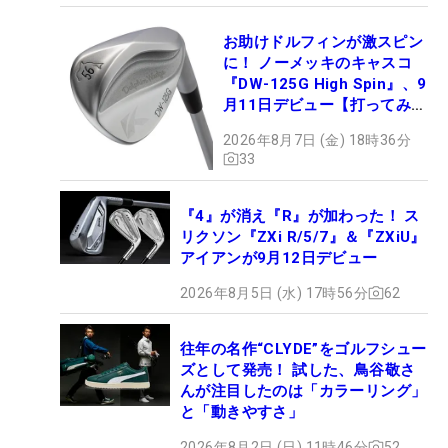
お助けドルフィンが激スピン
に！ ノーメッキのキャスコ
『DW-125G High Spin』、9
月11日デビュー【打ってみ
た】
2026年8月7日 (金) 18時36分
33
『4』が消え『R』が加わった！ ス
リクソン『ZXi R/5/7』＆『ZXiU』
アイアンが9月12日デビュー
2026年8月5日 (水) 17時56分
62
往年の名作“CLYDE”をゴルフシュー
ズとして発売！ 試した、鳥谷敬さ
んが注目したのは「カラーリング」
と「動きやすさ」
2026年8月2日 (日) 11時46分
52