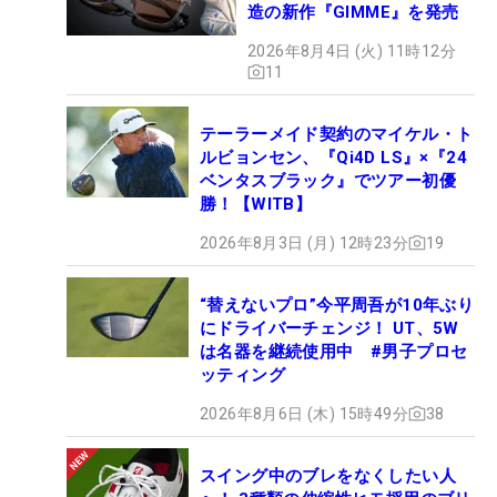
造の新作『GIMME』を発売
2026年8月4日 (火) 11時12分
11
テーラーメイド契約のマイケル・ト
ルビョンセン、『Qi4D LS』×『24
ベンタスブラック』でツアー初優
勝！【WITB】
2026年8月3日 (月) 12時23分
19
“替えないプロ”今平周吾が10年ぶり
にドライバーチェンジ！ UT、5W
は名器を継続使用中 #男子プロセ
ッティング
2026年8月6日 (木) 15時49分
38
スイング中のブレをなくしたい人