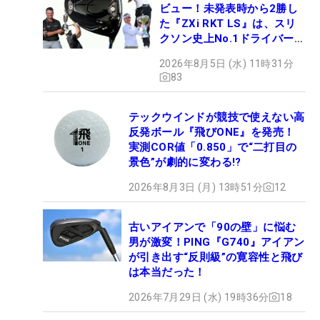
ビュー！未発表時から2勝し
た『ZXi RKT LS』は、スリ
クソン史上No.1ドライバー!?
【打ってみた】
2026年8月5日 (水) 11時31分
83
テックウインドが競技で使えない高
反発ボール『飛びONE』を発売！
実測COR値「0.850」で“二打目の
景色”が劇的に変わる!?
2026年8月3日 (月) 13時51分
12
古いアイアンで「90の壁」に悩む
男が激変！PING『G740』アイアン
が引き出す“反則級”の寛容性と飛び
は本当だった！
2026年7月29日 (水) 19時36分
18