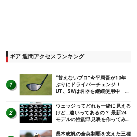
ギア 週間アクセスランキング
“替えないプロ”今平周吾が10年
1
ぶりにドライバーチェンジ！
UT、5Wは名器を継続使用中 #
男子プロセッティング
ウェッジってどれも一緒に見える
2
けど…違いってあるの？ 最新24
モデルの性能早見表を作ってみ
た #ギアカタログ2026
桑木志帆の全英制覇を支えた三種