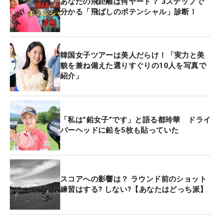
あなたの飛距離は何ヤード？ 3ステップで
分かる「飛ばしのポテンシャル」診断！
韓国女子ツアーは美人だらけ！「実力と美
貌を兼ね備えた選りすぐりの10人を写真で
紹介」
「私は”鉛女子”です」と語る都玲華 ドライ
バーヘッドに鉛を5枚も貼っていた
スコアへの影響は？ ラウンド前のショット
練習はする? しない?【あなたはどっち派】