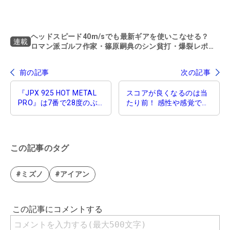
ヘッドスピード40m/sでも最新ギアを使いこなせる？
連載
ロマン派ゴルフ作家・篠原嗣典のシン貧打・爆裂レポー
ト
前の記事
次の記事
『JPX 925 HOT METAL
スコアが良くなるのは当
PRO』は7番で28度のぶ
たり前！ 感性や感覚でも
っ飛び系なのに球を自由
ゴルフを楽しめる贅沢な
自在に曲げられる！
『JPX 925 FORGED』ア
イアン
この記事のタグ
#ミズノ
#アイアン