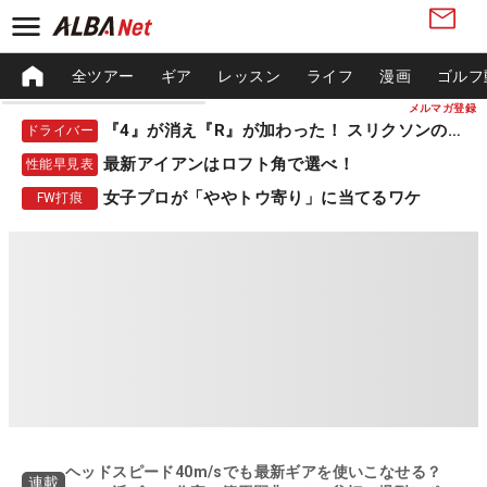
全ツアー
ギア
レッスン
ライフ
漫画
ゴルフ
メルマガ登録
『4』が消え『R』が加わった！ スリクソンの新作
ドライバー
最新アイアンはロフト角で選べ！
性能早見表
女子プロが「ややトウ寄り」に当てるワケ
FW打痕
ヘッドスピード40m/sでも最新ギアを使いこなせる？
連載