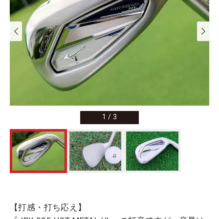
1
/
3
【打感・打ち応え】