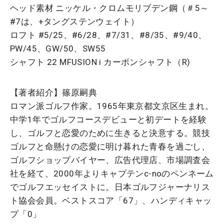
ヘッド素材 ニッケル・クロムモリブデン鋼（＃5～
#7は、+タングステンウェイト）
ロフト #5/25、#6/28、#7/31、#8/35、#9/40、
PW/45、GW/50、SW55
シャフト 22 MFUSION i カーボンシャフト（R)
【著者紹介】篠原嗣典
ロマン派ゴルフ作家。1965年東京都文京区生まれ。
中学1年でゴルフコースデビューと初デートを経験
し、ゴルフと恋愛のために生きると決意する。競技
ゴルフと命懸けの恋愛に明け暮れた青春を過ごし、
ゴルフショップバイヤー、広告代理店、市場調査会
社を経て、2000年よりキャプテンc-noのペンネーム
でゴルフエッセイストに。日本ゴルフジャーナリス
ト協会会員。ベストスコア「67」、ハンディキャッ
プ「0」