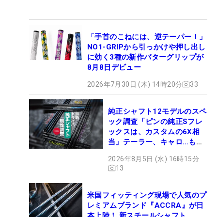
「手首のこねには、逆テーパー！」
NO1-GRIPから引っかけや押し出し
に効く3種の新作パターグリップが
8月8日デビュー
2026年7月30日 (木) 14時20分
33
純正シャフト12モデルのスペ
ック調査「ピンの純正Sフレ
ックスは、カスタムの6X相
当」テーラー、キャロ…もチ
ェック！
2026年8月5日 (水) 16時15分
13
米国フィッティング現場で人気のプ
レミアムブランド『ACCRA』が日
本上陸！ 新スチールシャフト