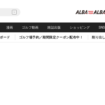
漫画
ゴルフ動画
雑誌出版
ショッピング
SN
ボード
ゴルフ場予約／期間限定クーポン配布中！
削り出