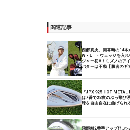
関連記事
西郷真央、開幕時の14本
W・UT・ウェッジを入れ
ジャー初V！ミズノのア
パターは不動【勝者のギ
『JPX 925 HOT METAL
は7番で28度のぶっ飛び
球を自由自在に曲げられ
飛距離2番手アップ!? ぶ