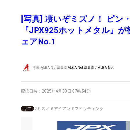
[写真] 凄いぞミズノ！ ピ
『JPX925ホットメタル』
ェアNo.1
所属
ALBA Net編集部
ALBA Net編集部
/
ALBA Net
配信日時：
2025年4月30日 07時54分
ギア
#
ミズノ
#
アイアン
#
フィッティング