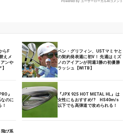
からF
ベン・グリフィン、USTマミヤと
替えメ
の契約発表週に初V！ 先週はミズ
イアンや
ノのアイアンが同週3勝の初優勝
ア】
ラッシュ【WITB】
 PRO』
『JPX 925 HOT METAL HL』は
系なのに
女性にもおすすめ!? HS40m/s
る！
以下でも高弾道で攻められる！
っ飛び系