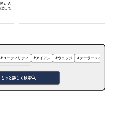
 META
延ばして
#
ユーティリティ
#
アイアン
#
ウェッジ
#
テーラーメイド
#
もっと詳しく検索