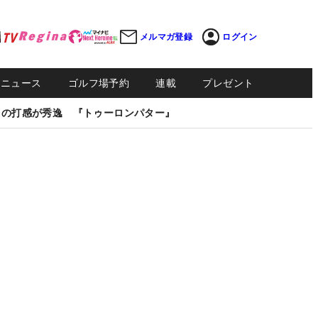
メルマガ登録
ログイン
Sニュース
ゴルフ場予約
連載
プレゼント
しの打感が秀逸 『トゥーロンパター』