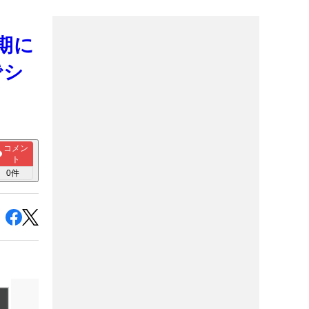
期に
でシ
コメン
ト
0
件