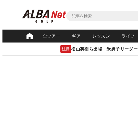
全ツアー
ギア
レッスン
ライフ
松山英樹ら出場 米男子リーダー
注目