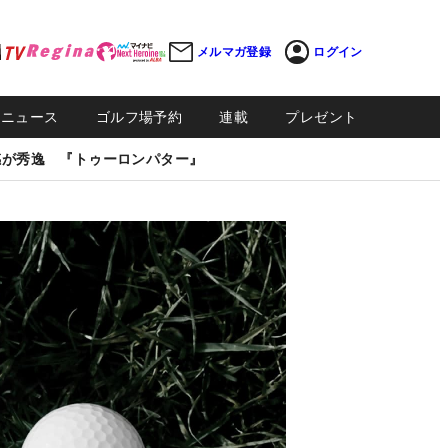
メルマガ登録
ログイン
Sニュース
ゴルフ場予約
連載
プレゼント
感が秀逸 『トゥーロンパター』