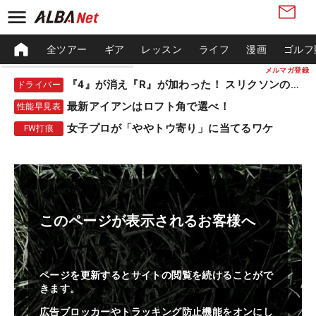
全ツアー
ギア
レッスン
ライフ
漫画
ゴルフ
メルマガ登録
『4』が消え『R』が加わった！ スリクソンの新作
ドライバー
最新アイアンはロフト角で選べ！
性能早見表
女子プロが「ややトウ寄り」に当てるワケ
FW打痕
このページが表示されるお客様へ
ページを更新するとサイトの閲覧を続けることがで
きます。
広告ブロッカーやトラッキング防止機能をオンにし