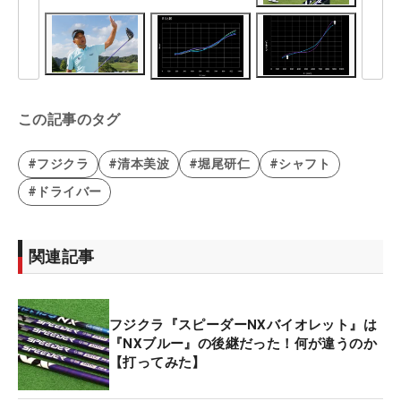
この記事のタグ
#フジクラ
#清本美波
#堀尾研仁
#シャフト
#ドライバー
関連記事
フジクラ『スピーダーNXバイオレット』は
『NXブルー』の後継だった！何が違うのか
【打ってみた】