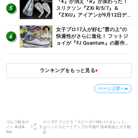
『4』が消え『R』が加わった！
5
スリクソン『ZXi R/5/7』＆
『ZXiU』アイアンが9月12日デ
ビュー
女子プロ17人が好む“雲の上”の
6
快適性がさらに進化！ フットジ
ョイが『FJ Quantum』の新作を
発表、8月7日デビュー
ランキングをもっと見る
ページ上部へ
ゴルフ総合サ
マジで⁉️ フジクラ『スピーダーNXバイオレット』
ギ
イト ALBA
はヘッドスピードアップが可能⁉️ 清本美波とガチ検
ア
Net
証