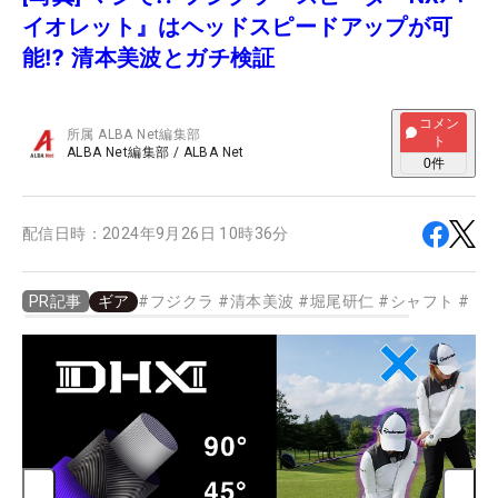
イオレット』はヘッドスピードアップが可
能⁉️ 清本美波とガチ検証
コメン
所属
ALBA Net編集部
ト
ALBA Net編集部
/
ALBA Net
0
件
配信日時：
2024年9月26日 10時36分
ギア
#
フジクラ
#
清本美波
#
堀尾研仁
#
シャフト
#
ド
PR記事