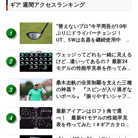
ギア 週間アクセスランキング
“替えないプロ”今平周吾が10年
1
ぶりにドライバーチェンジ！
UT、5Wは名器を継続使用中 #
男子プロセッティング
ウェッジってどれも一緒に見える
2
けど…違いってあるの？ 最新24
モデルの性能早見表を作ってみ
た #ギアカタログ2026
桑木志帆の全英制覇を支えた三種
3
の神器？ 『スピンが入り過ぎな
いボール』『振りやすいシャフ
ト』『真っすぐ飛ぶドライバ
ー』 #女子プロセッティング
最新アイアンはロフト角で選
4
べ！ 最新41モデルの性能早見
表を作ってみた！#ギアカタログ
2026