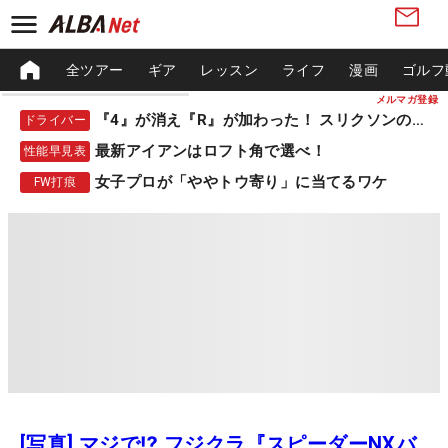
全ツアー
ギア
レッスン
ライフ
漫画
ゴルフ
メルマガ登録
『4』が消え『R』が加わった！ スリクソンの新作
ドライバー
最新アイアンはロフト角で選べ！
性能早見表
女子プロが「ややトウ寄り」に当てるワケ
FW打痕
[写真] マジで⁉️ フジクラ『スピーダーNXバ