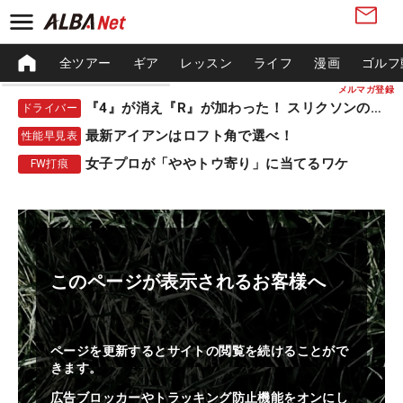
全ツアー
ギア
レッスン
ライフ
漫画
ゴルフ
メルマガ登録
『4』が消え『R』が加わった！ スリクソンの新作
ドライバー
最新アイアンはロフト角で選べ！
性能早見表
女子プロが「ややトウ寄り」に当てるワケ
FW打痕
このページが表示されるお客様へ
ページを更新するとサイトの閲覧を続けることがで
きます。
広告ブロッカーやトラッキング防止機能をオンにし