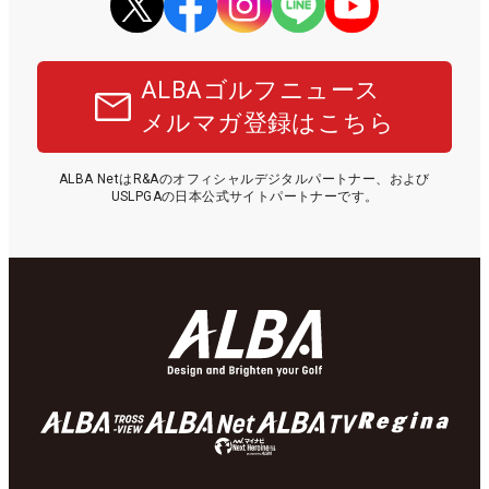
ALBAゴルフニュース
メルマガ登録はこちら
ALBA NetはR&Aのオフィシャルデジタルパートナー、および
USLPGAの日本公式サイトパートナーです。