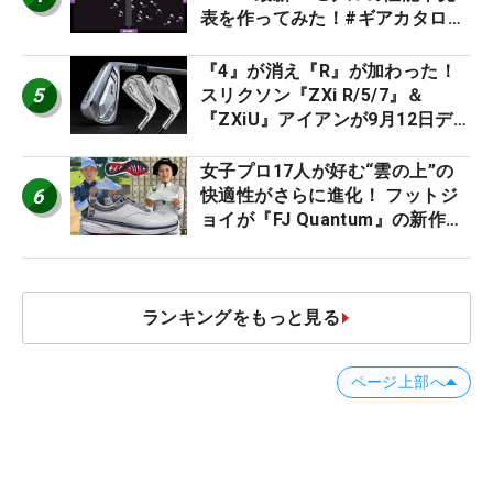
表を作ってみた！#ギアカタログ
2026
『4』が消え『R』が加わった！
5
スリクソン『ZXi R/5/7』＆
『ZXiU』アイアンが9月12日デ
ビュー
女子プロ17人が好む“雲の上”の
6
快適性がさらに進化！ フットジ
ョイが『FJ Quantum』の新作を
発表、8月7日デビュー
ランキングをもっと見る
ページ上部へ