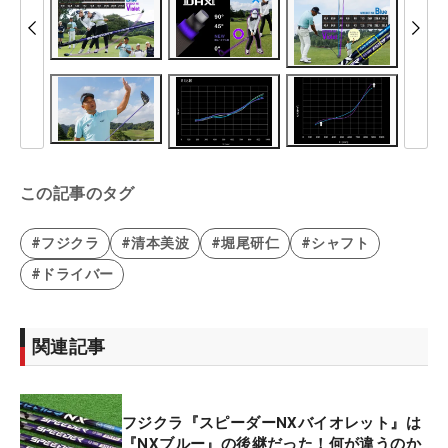
この記事のタグ
#フジクラ
#清本美波
#堀尾研仁
#シャフト
#ドライバー
関連記事
フジクラ『スピーダーNXバイオレット』は
『NXブルー』の後継だった！何が違うのか