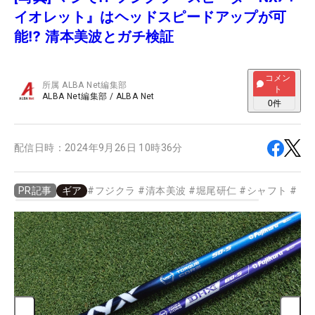
イオレット』はヘッドスピードアップが可
能⁉️ 清本美波とガチ検証
コメン
所属
ALBA Net編集部
ト
ALBA Net編集部
/
ALBA Net
0
件
配信日時：
2024年9月26日 10時36分
ギア
#
フジクラ
#
清本美波
#
堀尾研仁
#
シャフト
#
ド
PR記事