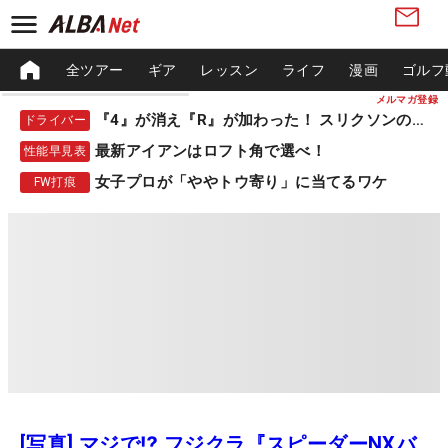
全ツアー
ギア
レッスン
ライフ
漫画
ゴルフ
メルマガ登録
『4』が消え『R』が加わった！ スリクソンの新作
ドライバー
最新アイアンはロフト角で選べ！
性能早見表
女子プロが「ややトウ寄り」に当てるワケ
FW打痕
[写真] マジで⁉️ フジクラ『スピーダーNXバ