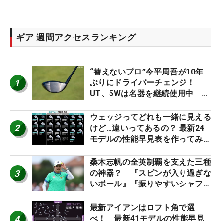
ギア 週間アクセスランキング
“替えないプロ”今平周吾が10年
1
ぶりにドライバーチェンジ！
UT、5Wは名器を継続使用中 #
男子プロセッティング
ウェッジってどれも一緒に見える
2
けど…違いってあるの？ 最新24
モデルの性能早見表を作ってみ
た #ギアカタログ2026
桑木志帆の全英制覇を支えた三種
3
の神器？ 『スピンが入り過ぎな
いボール』『振りやすいシャフ
ト』『真っすぐ飛ぶドライバ
ー』 #女子プロセッティング
最新アイアンはロフト角で選
4
べ！ 最新41モデルの性能早見