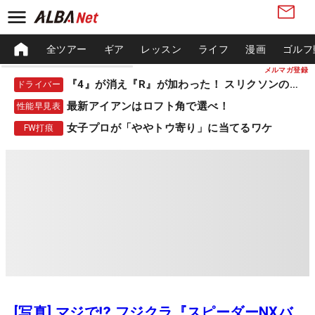
全ツアー
ギア
レッスン
ライフ
漫画
ゴルフ
メルマガ登録
『4』が消え『R』が加わった！ スリクソンの新作
ドライバー
最新アイアンはロフト角で選べ！
性能早見表
女子プロが「ややトウ寄り」に当てるワケ
FW打痕
[写真] マジで⁉️ フジクラ『スピーダーNXバ