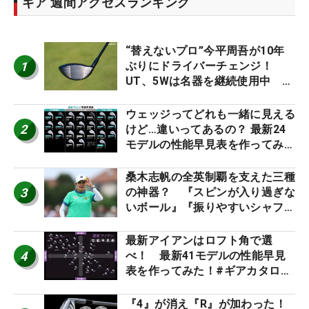
ギア 週間アクセスランキング
“替えないプロ”今平周吾が10年
1
ぶりにドライバーチェンジ！
UT、5Wは名器を継続使用中 #
男子プロセッティング
ウェッジってどれも一緒に見える
2
けど…違いってあるの？ 最新24
モデルの性能早見表を作ってみ
た #ギアカタログ2026
桑木志帆の全英制覇を支えた三種
3
の神器？ 『スピンが入り過ぎな
いボール』『振りやすいシャフ
ト』『真っすぐ飛ぶドライバ
ー』 #女子プロセッティング
最新アイアンはロフト角で選
4
べ！ 最新41モデルの性能早見
表を作ってみた！#ギアカタログ
2026
『4』が消え『R』が加わった！