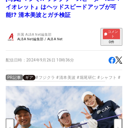
イオレット』はヘッドスピードアップが可
能⁉️ 清本美波とガチ検証
コメン
所属
ALBA Net編集部
ト
ALBA Net編集部
/
ALBA Net
0
件
配信日時：
2024年9月26日 10時36分
ギア
#
フジクラ
#
清本美波
#
堀尾研仁
#
シャフト
#
ド
PR記事