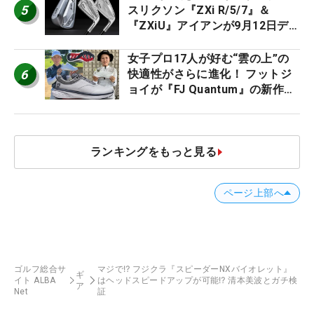
5
スリクソン『ZXi R/5/7』＆
『ZXiU』アイアンが9月12日デ
ビュー
女子プロ17人が好む“雲の上”の
6
快適性がさらに進化！ フットジ
ョイが『FJ Quantum』の新作を
発表、8月7日デビュー
ランキングをもっと見る
ページ上部へ
ゴルフ総合サ
マジで⁉️ フジクラ『スピーダーNXバイオレット』
ギ
イト ALBA
はヘッドスピードアップが可能⁉️ 清本美波とガチ検
ア
Net
証