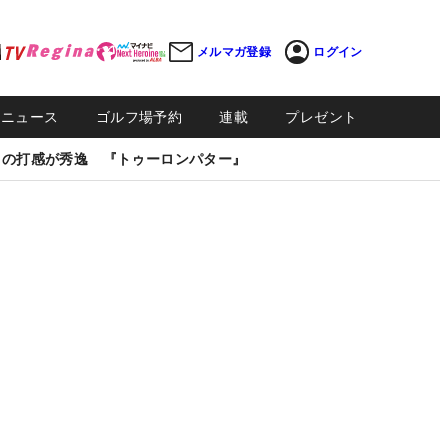
メルマガ登録
ログイン
Sニュース
ゴルフ場予約
連載
プレゼント
しの打感が秀逸 『トゥーロンパター』