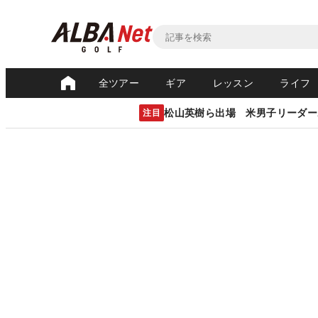
全ツアー
ギア
レッスン
ライフ
松山英樹ら出場 米男子リーダー
注目