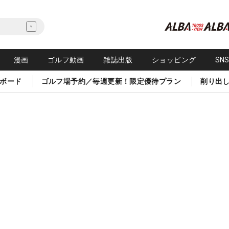
漫画
ゴルフ動画
雑誌出版
ショッピング
SN
ボード
ゴルフ場予約／毎週更新！限定優待プラン
削り出