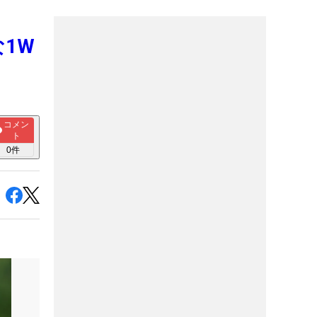
な1W
コメン
ト
0
件