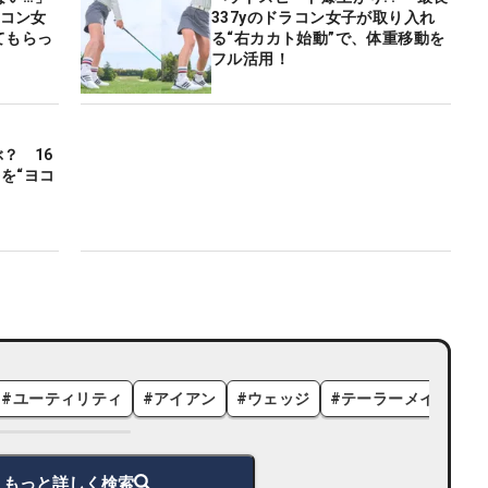
337yのドラコン女子が取り入れ
てもらっ
る“右カカト始動”で、体重移動を
フル活用！
？ 16
を“ヨコ
#
ユーティリティ
#
アイアン
#
ウェッジ
#
テーラーメイド
#
もっと詳しく検索