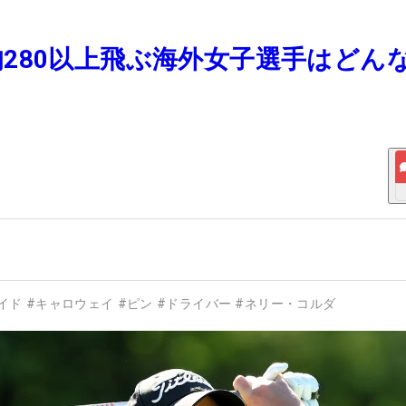
！平均280以上飛ぶ海外女子選手はどん
イド
#
キャロウェイ
#
ピン
#
ドライバー
#
ネリー・コルダ