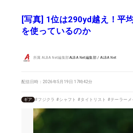
[写真] 1位は290yd越え
を使っているのか
所属
ALBA Net編集部
ALBA Net編集部
/
ALBA Net
配信日時：
2026年5月19日 17時42分
ギア
#
フジクラ
#
シャフト
#
タイトリスト
#
テーラーメ