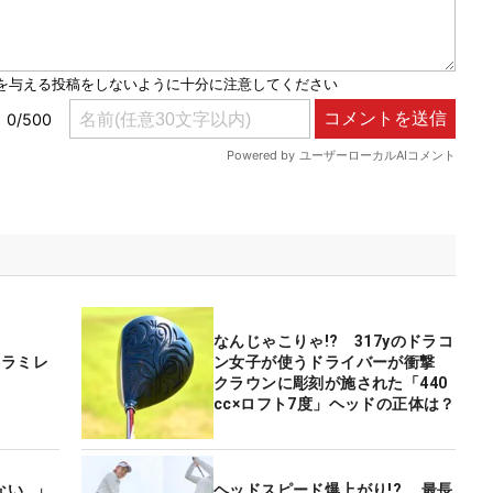
なんじゃこりゃ!? 317yのドラコ
、ラミレ
ン女子が使うドライバーが衝撃
クラウンに彫刻が施された「440
cc×ロフト7度」ヘッドの正体は？
ない…」
ヘッドスピード爆上がり!? 最長