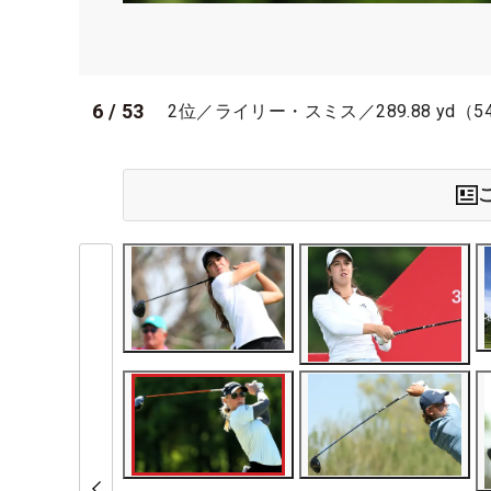
6
/
53
2位／ライリー・スミス／289.88 yd（54