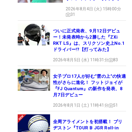
ぶドライバー』 #女子プロ
2026年8月4日 (火) 15時00分
セッティング
31
ついに正式発表、9月12日デビュ
ー！未発表時から2勝した『ZXi
RKT LS』は、スリクソン史上No.1
ドライバー!?【打ってみた】
2026年8月5日 (水) 11時31分
83
女子プロ17人が好む“雲の上”の快適
性がさらに進化！ フットジョイが
『FJ Quantum』の新作を発表、8
月7日デビュー
2026年8月1日 (土) 11時41分
51
全周アライメントを初搭載！ ブリ
ヂストン『TOUR B JGR Roll-in