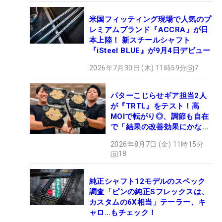
米国フィッティング現場で人気のプ
レミアムブランド『ACCRA』が日
本上陸！ 新スチールシャフト
『iSteel BLUE』が9月4日デビュー
2026年7月30日 (木) 11時59分
7
パターこじらせギア担当2人
が『TRTL』をテスト！高
MOIで転がり◎、調節も自在
で「結果の改善効果にかなり
の意外性」
2026年8月7日 (金) 11時15分
18
純正シャフト12モデルのスペック
調査「ピンの純正Sフレックスは、
カスタムの6X相当」テーラー、キ
ャロ…もチェック！