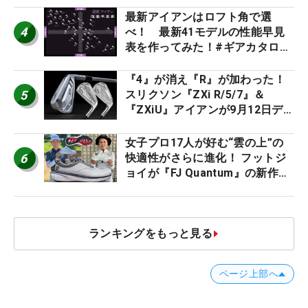
ー』 #女子プロセッティング
最新アイアンはロフト角で選
4
べ！ 最新41モデルの性能早見
表を作ってみた！#ギアカタログ
2026
『4』が消え『R』が加わった！
5
スリクソン『ZXi R/5/7』＆
『ZXiU』アイアンが9月12日デ
ビュー
女子プロ17人が好む“雲の上”の
6
快適性がさらに進化！ フットジ
ョイが『FJ Quantum』の新作を
発表、8月7日デビュー
ランキングをもっと見る
ページ上部へ