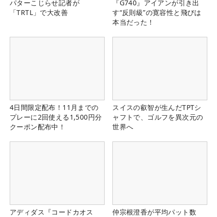
パターこじらせ記者が
『G740』アイアンが引き出
「TRTL」で大改善
す“反則級”の寛容性と飛びは
本当だった！
4日間限定配布！11月までの
スイスの叡智が生んだTPTシ
プレーに2回使える1,500円分
ャフトで、ゴルフを異次元の
クーポン配布中！
世界へ
アディダス『コードカオス
仲宗根澄香が平均パット数