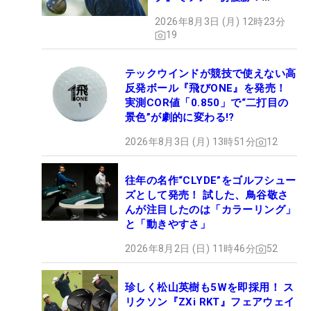
【WITB】
2026年8月3日 (月) 12時23分
19
テックウインドが競技で使えない高
反発ボール『飛びONE』を発売！
実測COR値「0.850」で“二打目の
景色”が劇的に変わる!?
2026年8月3日 (月) 13時51分
12
往年の名作“CLYDE”をゴルフシュー
ズとして発売！ 試した、鳥谷敬さ
んが注目したのは「カラーリング」
と「動きやすさ」
2026年8月2日 (日) 11時46分
52
珍しく松山英樹も5Wを即採用！ ス
リクソン『ZXi RKT』フェアウェイ