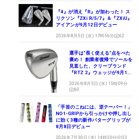
『4』が消え『R』が加わった！ ス
リクソン『ZXi R/5/7』＆『ZXiU』
アイアンが9月12日デビュー
2026年8月5日 (水) 17時56分
62
選手は“長く使える”点をべた
褒め！ 創業者復帰でソールを
見直した、クリーブランド
『RTZ 2』ウェッジが9月12
日デビュー
2026年8月5日 (水) 15時09分
60
「手首のこねには、逆テーパー！」
NO1-GRIPから引っかけや押し出し
に効く3種の新作パターグリップが
8月8日デビュー
2026年7月30日 (木) 14時20分
33