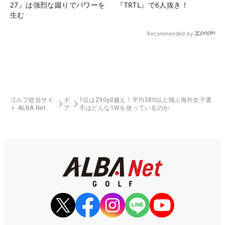
27』は強烈な蹴りでパワーを
『TRTL』で6人抜き！
生む
Recommended by
ゴルフ総合サイ
ギ
1位は290yd越え！平均280以上飛ぶ海外女子選
ト ALBA Net
ア
手はどんな1Wを使っているのか