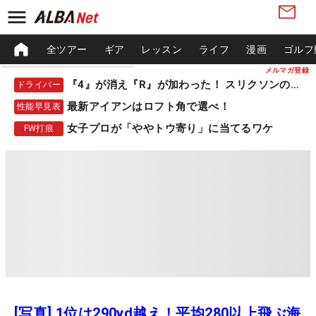
全ツアー
ギア
レッスン
ライフ
漫画
ゴルフ
メルマガ登録
『4』が消え『R』が加わった！ スリクソンの新作
ドライバー
最新アイアンはロフト角で選べ！
性能早見表
女子プロが「ややトウ寄り」に当てるワケ
FW打痕
[写真] 1位は290yd越え！平均280以上飛ぶ海