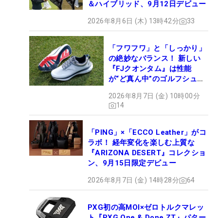
＆ハイブリッド、9月12日デビュー
2026年8月6日 (木) 13時42分
33
「フワフワ」と「しっかり」
の絶妙なバランス！ 新しい
『FJクオンタム』は性能
が“ど真ん中”のゴルフシュー
ズだった
2026年8月7日 (金) 10時00分
14
「PING」×「ECCO Leather」がコ
ラボ！ 経年変化を楽しむ上質な
『ARIZONA DESERT』コレクショ
ン、9月15日限定デビュー
2026年8月7日 (金) 14時28分
64
PXG初の高MOI×ゼロトルクマレッ
ト『PXG One & Done ZT』パター