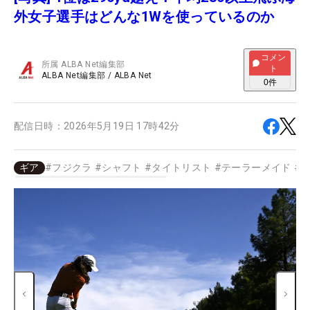
外女子選手はどんな1Wを使っているのか
コメン
所属
ALBA Net編集部
ト
ALBA Net編集部
/
ALBA Net
0
件
配信日時：
2026年5月19日 17時42分
ギア
#
フジクラ
#
シャフト
#
タイトリスト
#
テーラーメイド
#