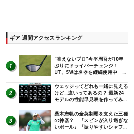
ギア 週間アクセスランキング
“替えないプロ”今平周吾が10年
1
ぶりにドライバーチェンジ！
UT、5Wは名器を継続使用中 #
男子プロセッティング
ウェッジってどれも一緒に見える
2
けど…違いってあるの？ 最新24
モデルの性能早見表を作ってみ
た #ギアカタログ2026
桑木志帆の全英制覇を支えた三種
3
の神器？ 『スピンが入り過ぎな
いボール』『振りやすいシャフ
ト』『真っすぐ飛ぶドライバ