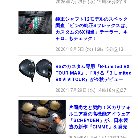
2026年7月29日 (水) 19時36分
18
純正シャフト12モデルのスペック
調査「ピンの純正Sフレックスは、
カスタムの6X相当」テーラー、キ
ャロ…もチェック！
2026年8月5日 (水) 16時15分
13
BSのカスタム専用『B-Limited BX
TOUR MAX』、叩ける『B-Limited
BX★★TOUR』が今秋デビュー
2026年7月29日 (水) 14時18分
27
片岡尚之と契約！米カリフォ
ルニア発の高機能アイウェア
「SCHEYDEN」が、日本製
造の新作『GIMME』を発売
2026年8月4日 (火) 11時12分