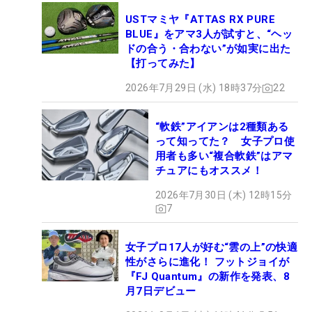
USTマミヤ『ATTAS RX PURE
BLUE』をアマ3人が試すと、“ヘッ
ドの合う・合わない”が如実に出た
【打ってみた】
2026年7月29日 (水) 18時37分
22
“軟鉄”アイアンは2種類ある
って知ってた？ 女子プロ使
用者も多い“複合軟鉄”はアマ
チュアにもオススメ！
2026年7月30日 (木) 12時15分
7
女子プロ17人が好む“雲の上”の快適
性がさらに進化！ フットジョイが
『FJ Quantum』の新作を発表、8
月7日デビュー