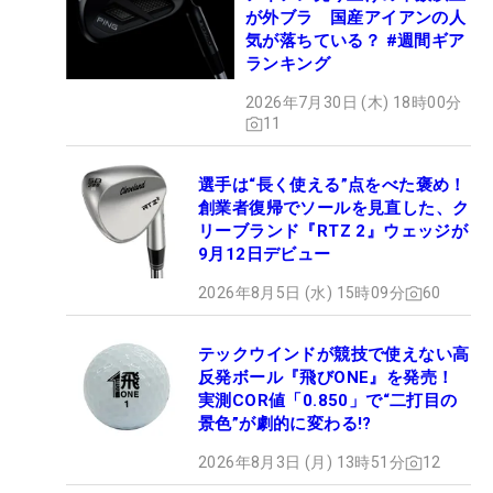
が外ブラ 国産アイアンの人
気が落ちている？ #週間ギア
ランキング
2026年7月30日 (木) 18時00分
11
選手は“長く使える”点をべた褒め！
創業者復帰でソールを見直した、ク
リーブランド『RTZ 2』ウェッジが
9月12日デビュー
2026年8月5日 (水) 15時09分
60
テックウインドが競技で使えない高
反発ボール『飛びONE』を発売！
実測COR値「0.850」で“二打目の
景色”が劇的に変わる!?
2026年8月3日 (月) 13時51分
12