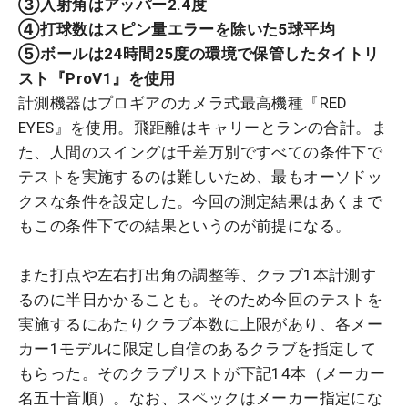
③入射角はアッパー2.4度
④打球数はスピン量エラーを除いた5球平均
⑤
ボールは24時間25度の環境で保管したタイトリ
スト『ProV1』を使用
計測機器はプロギアのカメラ式最高機種『RED
EYES』を使用。飛距離はキャリーとランの合計。ま
た、
人間のスイングは千差万別ですべての条件下で
テストを実施するのは難しいため、最もオーソドッ
クスな条件を設定した。今回の測定結果はあくまで
もこの条件下での結果というのが前提になる。
また打点や左右打出角の調整等、クラブ1本計測す
るのに半日かかることも。そのため今回のテストを
実施するにあたりクラブ本数に上限があり、各メー
カー1モデルに限定し自信のあるクラブを指定して
もらった。そのクラブリストが下記14本（メーカー
名五十音順）。なお、スペックはメーカー指定にな