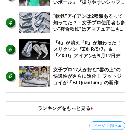
いボール』『振りやすいシャフ
ト』『真っすぐ飛ぶドライバ
ー』 #女子プロセッティング
“軟鉄”アイアンは2種類あるって
4
知ってた？ 女子プロ使用者も多
い“複合軟鉄”はアマチュアにもオ
ススメ！
『4』が消え『R』が加わった！
5
スリクソン『ZXi R/5/7』＆
『ZXiU』アイアンが9月12日デ
ビュー
女子プロ17人が好む“雲の上”の
6
快適性がさらに進化！ フットジ
ョイが『FJ Quantum』の新作を
発表、8月7日デビュー
ランキングをもっと見る
ページ上部へ