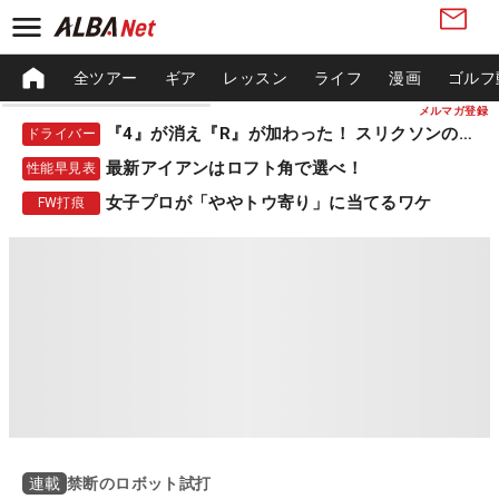
全ツアー
ギア
レッスン
ライフ
漫画
ゴルフ
メルマガ登録
『4』が消え『R』が加わった！ スリクソンの新作
ドライバー
最新アイアンはロフト角で選べ！
性能早見表
女子プロが「ややトウ寄り」に当てるワケ
FW打痕
禁断のロボット試打
連載