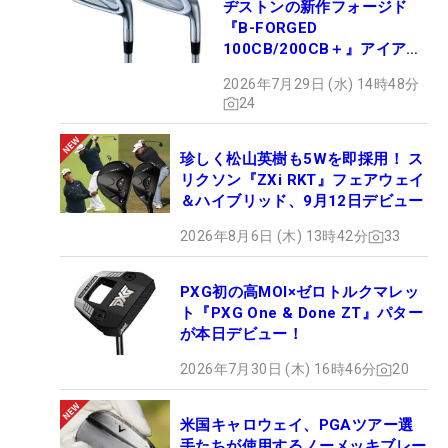
ヂストンの新作フォージド
『B-FORGED
100CB/200CB＋』アイアン
が9月4日デビュー
2026年7月29日 (水) 14時48分
24
珍しく松山英樹も5Wを即採用！ ス
リクソン『ZXi RKT』フェアウェイ
＆ハイブリッド、9月12日デビュー
2026年8月6日 (木) 13時42分
33
PXG初の高MOI×ゼロトルクマレッ
ト『PXG One & Done ZT』パター
が本日デビュー！
2026年7月30日 (木) 16時46分
20
米国キャロウェイ、PGAツアー選
手たちが使用するノーメッキブレー