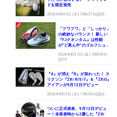
ドを限定発売
2026年8月6日 (木) 10時37分
33
「フワフワ」と「しっかり」
の絶妙なバランス！ 新しい
『FJクオンタム』は性能
が“ど真ん中”のゴルフシュー
ズだった
2026年8月7日 (金) 10時00分
14
『4』が消え『R』が加わった！ ス
リクソン『ZXi R/5/7』＆『ZXiU』
アイアンが9月12日デビュー
2026年8月5日 (水) 17時56分
62
ついに正式発表、9月12日デビュ
ー！未発表時から2勝した『ZXi