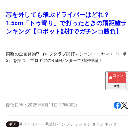
芯を外しても飛ぶドライバーはどれ？
1.5cm「トゥ寄り」で打ったときの飛距離ラ
ンキング【ロボット試打でガチンコ勝負】
禁断の企画発動!? ゴルフクラブ試打マシーン・ミヤマエ『ロボ
3』を持つ、プロギアのR&Dセンターで精密検証！
コメン
ト
0
件
配信日時：
2025年6月11日 17時30分
ギア
#
ドライバー
#
試打インプレッション
#
ランキング