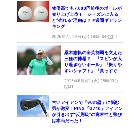
物価高でも7,000円前後のボールが
売り上げ上位！ シーズンに入る
と“売れる”理由は？ #週間ギアラン
キング
2026年7月29日 (水) 18時00分
11
桑木志帆の全英制覇を支えた
三種の神器？ 『スピンが入
り過ぎないボール』『振りや
すいシャフト』『真っすぐ飛
ぶドライバー』 #女子プロ
2026年8月4日 (火) 15時00分
セッティング
31
古いアイアンで「90の壁」に悩む
男が激変！PING『G740』アイアン
が引き出す“反則級”の寛容性と飛び
は本当だった！