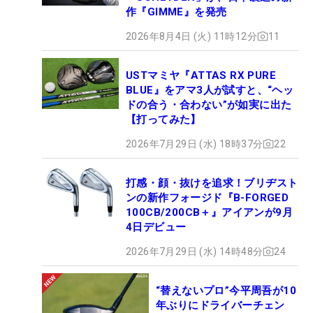
作『GIMME』を発売
2026年8月4日 (火) 11時12分
11
USTマミヤ『ATTAS RX PURE
BLUE』をアマ3人が試すと、“ヘッ
ドの合う・合わない”が如実に出た
【打ってみた】
2026年7月29日 (水) 18時37分
22
打感・顔・抜けを追求！ブリヂスト
ンの新作フォージド『B-FORGED
100CB/200CB＋』アイアンが9月
4日デビュー
2026年7月29日 (水) 14時48分
24
“替えないプロ”今平周吾が10
年ぶりにドライバーチェン