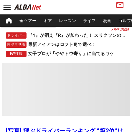
全ツアー
ギア
レッスン
ライフ
漫画
ゴルフ
メルマガ登録
『4』が消え『R』が加わった！ スリクソンの新作
ドライバー
最新アイアンはロフト角で選べ！
性能早見表
女子プロが「ややトウ寄り」に当てるワケ
FW打痕
[写真] 飛ぶドライバーランキング “第2位”は