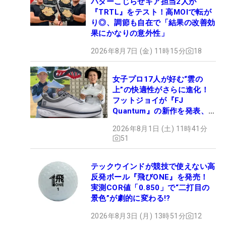
パターこじらせギア担当2人が
『TRTL』をテスト！高MOIで転が
り◎、調節も自在で「結果の改善効
果にかなりの意外性」
2026年8月7日 (金) 11時15分
18
女子プロ17人が好む“雲の
上”の快適性がさらに進化！
フットジョイが『FJ
Quantum』の新作を発表、8
月7日デビュー
2026年8月1日 (土) 11時41分
51
テックウインドが競技で使えない高
反発ボール『飛びONE』を発売！
実測COR値「0.850」で“二打目の
景色”が劇的に変わる!?
2026年8月3日 (月) 13時51分
12