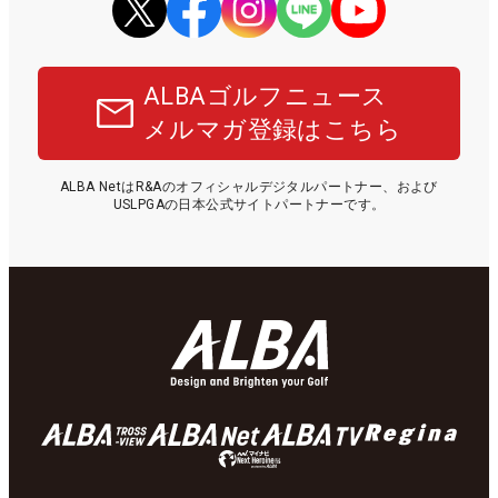
ALBAゴルフニュース
メルマガ登録はこちら
ALBA NetはR&Aのオフィシャルデジタルパートナー、および
USLPGAの日本公式サイトパートナーです。