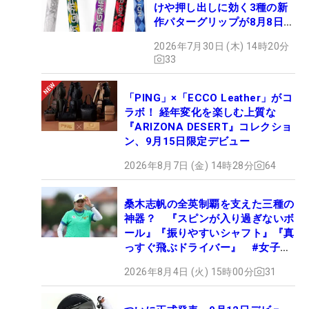
けや押し出しに効く3種の新
作パターグリップが8月8日デ
ビュー
2026年7月30日 (木) 14時20分
33
「PING」×「ECCO Leather」がコ
ラボ！ 経年変化を楽しむ上質な
『ARIZONA DESERT』コレクショ
ン、9月15日限定デビュー
2026年8月7日 (金) 14時28分
64
桑木志帆の全英制覇を支えた三種の
神器？ 『スピンが入り過ぎないボ
ール』『振りやすいシャフト』『真
っすぐ飛ぶドライバー』 #女子プ
ロセッティング
2026年8月4日 (火) 15時00分
31