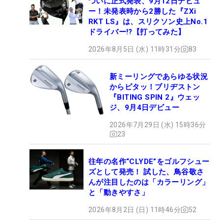
ついに正式発表、9月12日デビュ
ー！未発表時から2勝した『ZXi
RKT LS』は、スリクソン史上No.1
ドライバー!?【打ってみた】
2026年8月5日 (水) 11時31分
83
新ミーリングであらゆる状況
からピタッ！ブリヂストン
『BITING SPIN 2』ウェッ
ジ、9月4日デビュー
2026年7月29日 (水) 15時36分
23
往年の名作“CLYDE”をゴルフシュー
ズとして発売！ 試した、鳥谷敬さ
んが注目したのは「カラーリング」
と「動きやすさ」
2026年8月2日 (日) 11時46分
52