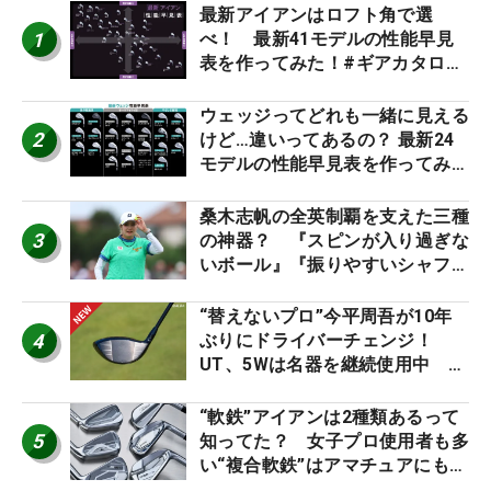
最新アイアンはロフト角で選
1
べ！ 最新41モデルの性能早見
表を作ってみた！#ギアカタログ
2026
ウェッジってどれも一緒に見える
2
けど…違いってあるの？ 最新24
モデルの性能早見表を作ってみ
た #ギアカタログ2026
桑木志帆の全英制覇を支えた三種
3
の神器？ 『スピンが入り過ぎな
いボール』『振りやすいシャフ
ト』『真っすぐ飛ぶドライバ
ー』 #女子プロセッティング
“替えないプロ”今平周吾が10年
4
ぶりにドライバーチェンジ！
UT、5Wは名器を継続使用中 #
男子プロセッティング
“軟鉄”アイアンは2種類あるって
5
知ってた？ 女子プロ使用者も多
い“複合軟鉄”はアマチュアにもオ
ススメ！