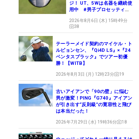
ジ！ UT、5Wは名器を継続使
用中 #男子プロセッティン
グ
2026年8月6日 (木) 15時49分
38
テーラーメイド契約のマイケル・ト
ルビョンセン、『Qi4D LS』×『24
ベンタスブラック』でツアー初優
勝！【WITB】
2026年8月3日 (月) 12時23分
19
古いアイアンで「90の壁」に悩む
男が激変！PING『G740』アイアン
が引き出す“反則級”の寛容性と飛び
は本当だった！
2026年7月29日 (水) 19時36分
18