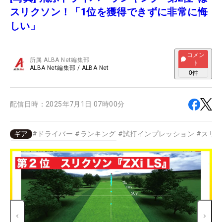
スリクソン！「1位を獲得できずに非常に悔
しい」
コメン
所属
ALBA Net編集部
ト
ALBA Net編集部
/
ALBA Net
0
件
配信日時：
2025年7月1日 07時00分
ギア
#
ドライバー
#
ランキング
#
試打インプレッション
#
スリ