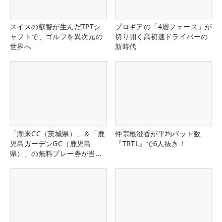
スイスの叡智が生んだTPTシ
プロギアの「4層フェース」が
ャフトで、ゴルフを異次元の
切り開く高初速ドライバーの
世界へ
新時代
「潮来CC（茨城県）」＆「鹿
仲宗根澄香が平均パット数
児島ガーデンGC（鹿児島
『TRTL』で6人抜き！
県）」の無料プレー券が当た
る！！