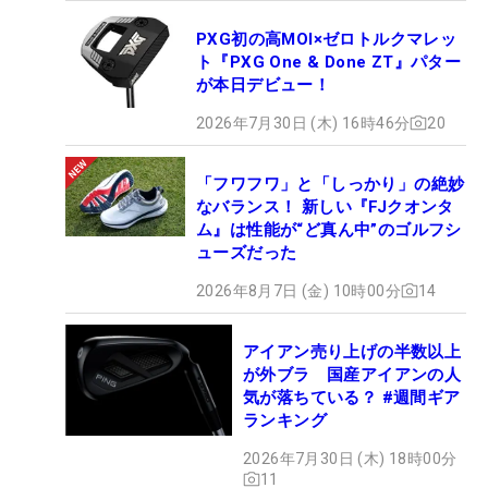
PXG初の高MOI×ゼロトルクマレッ
ト『PXG One & Done ZT』パター
が本日デビュー！
2026年7月30日 (木) 16時46分
20
「フワフワ」と「しっかり」の絶妙
なバランス！ 新しい『FJクオンタ
ム』は性能が“ど真ん中”のゴルフシ
ューズだった
2026年8月7日 (金) 10時00分
14
アイアン売り上げの半数以上
が外ブラ 国産アイアンの人
気が落ちている？ #週間ギア
ランキング
2026年7月30日 (木) 18時00分
11