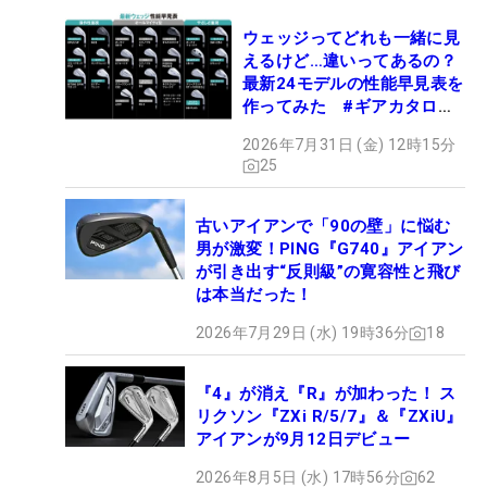
ウェッジってどれも一緒に見
えるけど…違いってあるの？
最新24モデルの性能早見表を
作ってみた #ギアカタログ
2026
2026年7月31日 (金) 12時15分
25
古いアイアンで「90の壁」に悩む
男が激変！PING『G740』アイアン
が引き出す“反則級”の寛容性と飛び
は本当だった！
2026年7月29日 (水) 19時36分
18
『4』が消え『R』が加わった！ ス
リクソン『ZXi R/5/7』＆『ZXiU』
アイアンが9月12日デビュー
2026年8月5日 (水) 17時56分
62