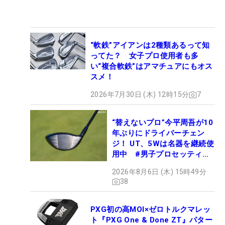
“軟鉄”アイアンは2種類あるって知
ってた？ 女子プロ使用者も多
い“複合軟鉄”はアマチュアにもオス
スメ！
2026年7月30日 (木) 12時15分
7
“替えないプロ”今平周吾が10
年ぶりにドライバーチェン
ジ！ UT、5Wは名器を継続使
用中 #男子プロセッティン
グ
2026年8月6日 (木) 15時49分
38
PXG初の高MOI×ゼロトルクマレッ
ト『PXG One & Done ZT』パター