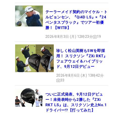
テーラーメイド契約のマイケル・ト
ルビョンセン、『Qi4D LS』×『24
ベンタスブラック』でツアー初優
勝！【WITB】
2026年8月3日 (月) 12時23分
19
珍しく松山英樹も5Wを即採
用！ スリクソン『ZXi RKT』
フェアウェイ＆ハイブリッ
ド、9月12日デビュー
2026年8月6日 (木) 13時42分
33
ついに正式発表、9月12日デビュ
ー！未発表時から2勝した『ZXi
RKT LS』は、スリクソン史上No.1
ドライバー!?【打ってみた】