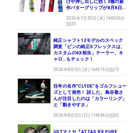
けや押し出しに効く3種の新
作パターグリップが8月8日デ
ビュー
2026年7月30日 (木) 14時20分
33
純正シャフト12モデルのスペック
調査「ピンの純正Sフレックスは、
カスタムの6X相当」テーラー、キ
ャロ…もチェック！
2026年8月5日 (水) 16時15分
13
往年の名作“CLYDE”をゴルフシュー
ズとして発売！ 試した、鳥谷敬さ
んが注目したのは「カラーリング」
と「動きやすさ」
2026年8月2日 (日) 11時46分
52
USTマミヤ『ATTAS RX PURE