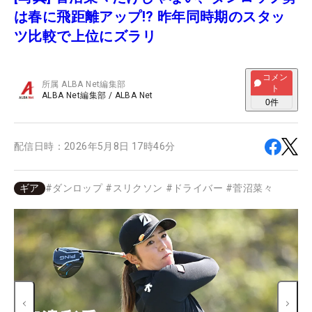
は春に飛距離アップ!? 昨年同時期のスタッ
ツ比較で上位にズラリ
コメン
所属
ALBA Net編集部
ト
ALBA Net編集部
/
ALBA Net
0
件
配信日時：
2026年5月8日 17時46分
ギア
#
ダンロップ
#
スリクソン
#
ドライバー
#
菅沼菜々