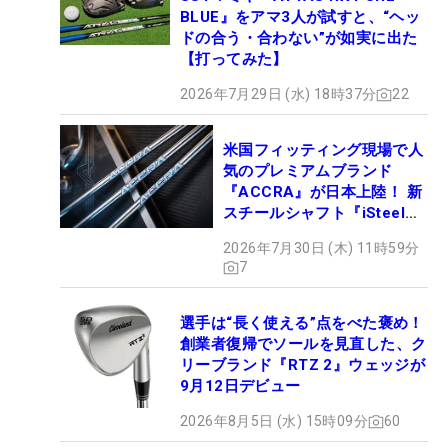
BLUE』をアマ3人が試すと、“ヘッ
ドの合う・合わない”が如実に出た
【打ってみた】
2026年7月29日 (水) 18時37分
22
米国フィッティング現場で人
気のプレミアムブランド
『ACCRA』が日本上陸！ 新
スチールシャフト『iSteel
BLUE』が9月4日デビュー
2026年7月30日 (木) 11時59分
7
選手は“長く使える”点をべた褒め！
創業者復帰でソールを見直した、ク
リーブランド『RTZ 2』ウェッジが
9月12日デビュー
2026年8月5日 (水) 15時09分
60