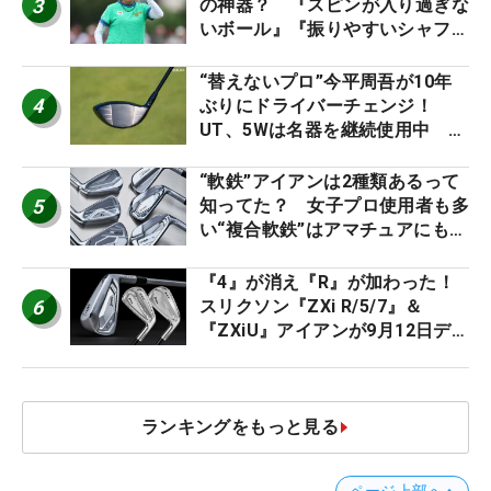
3
の神器？ 『スピンが入り過ぎな
いボール』『振りやすいシャフ
ト』『真っすぐ飛ぶドライバ
ー』 #女子プロセッティング
“替えないプロ”今平周吾が10年
4
ぶりにドライバーチェンジ！
UT、5Wは名器を継続使用中 #
男子プロセッティング
“軟鉄”アイアンは2種類あるって
5
知ってた？ 女子プロ使用者も多
い“複合軟鉄”はアマチュアにもオ
ススメ！
『4』が消え『R』が加わった！
6
スリクソン『ZXi R/5/7』＆
『ZXiU』アイアンが9月12日デ
ビュー
ランキングをもっと見る