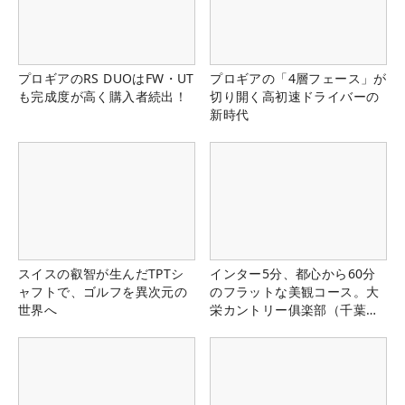
プロギアのRS DUOはFW・UT
プロギアの「4層フェース」が
も完成度が高く購入者続出！
切り開く高初速ドライバーの
新時代
スイスの叡智が生んだTPTシ
インター5分、都心から60分
ャフトで、ゴルフを異次元の
のフラットな美観コース。大
世界へ
栄カントリー俱楽部（千葉
県）