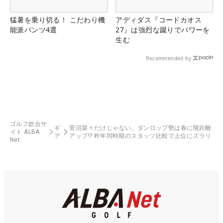
猛暑を乗り切る！ こだわり機
アディダス『コードカオス
能派パンツ4選
27』は強烈な蹴りでパワーを
生む
Recommended by
ゴルフ総合サ
ギ
菅沼菜々だけじゃない、ダンロップ勢は春に飛距離
イト ALBA
ア
アップ!? 昨年同時期のスタッツ比較で上位にズラリ
Net