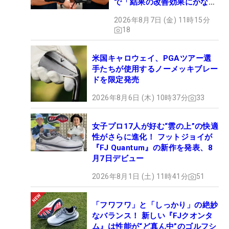
で「結果の改善効果にかなり
の意外性」
2026年8月7日 (金) 11時15分
18
米国キャロウェイ、PGAツアー選
手たちが使用するノーメッキブレー
ドを限定発売
2026年8月6日 (木) 10時37分
33
女子プロ17人が好む“雲の上”の快適
性がさらに進化！ フットジョイが
『FJ Quantum』の新作を発表、8
月7日デビュー
2026年8月1日 (土) 11時41分
51
「フワフワ」と「しっかり」の絶妙
なバランス！ 新しい『FJクオンタ
ム』は性能が“ど真ん中”のゴルフシ