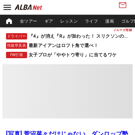
全ツアー
ギア
レッスン
ライフ
漫画
ゴルフ
メルマガ登録
『4』が消え『R』が加わった！ スリクソンの新作
ドライバー
最新アイアンはロフト角で選べ！
性能早見表
女子プロが「ややトウ寄り」に当てるワケ
FW打痕
[写真] 菅沼菜々だけじゃない、ダンロップ勢