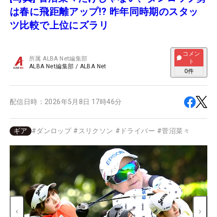
は春に飛距離アップ!? 昨年同時期のスタッ
ツ比較で上位にズラリ
コメン
所属
ALBA Net編集部
ト
ALBA Net編集部
/
ALBA Net
0
件
配信日時：
2026年5月8日 17時46分
ギア
#
ダンロップ
#
スリクソン
#
ドライバー
#
菅沼菜々