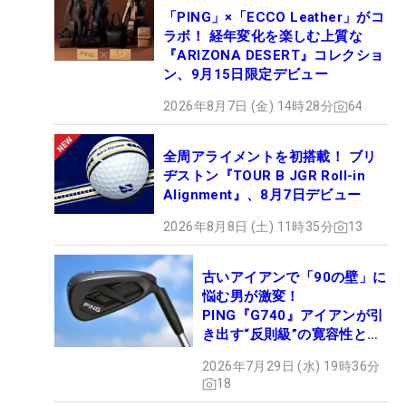
「PING」×「ECCO Leather」がコ
ラボ！ 経年変化を楽しむ上質な
『ARIZONA DESERT』コレクショ
ン、9月15日限定デビュー
2026年8月7日 (金) 14時28分
64
全周アライメントを初搭載！ ブリ
ヂストン『TOUR B JGR Roll-in
Alignment』、8月7日デビュー
2026年8月8日 (土) 11時35分
13
古いアイアンで「90の壁」に
悩む男が激変！
PING『G740』アイアンが引
き出す“反則級”の寛容性と飛
びは本当だった！
2026年7月29日 (水) 19時36分
18