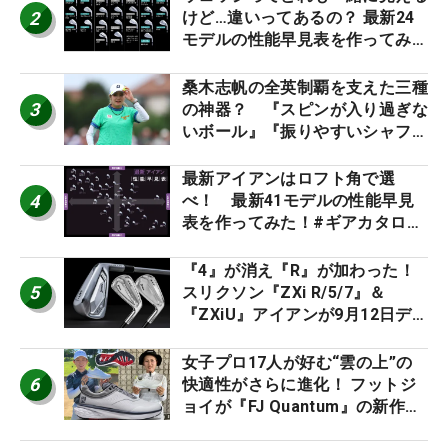
2
けど…違いってあるの？ 最新24
モデルの性能早見表を作ってみ
た #ギアカタログ2026
桑木志帆の全英制覇を支えた三種
3
の神器？ 『スピンが入り過ぎな
いボール』『振りやすいシャフ
ト』『真っすぐ飛ぶドライバ
ー』 #女子プロセッティング
最新アイアンはロフト角で選
4
べ！ 最新41モデルの性能早見
表を作ってみた！#ギアカタログ
2026
『4』が消え『R』が加わった！
5
スリクソン『ZXi R/5/7』＆
『ZXiU』アイアンが9月12日デ
ビュー
女子プロ17人が好む“雲の上”の
6
快適性がさらに進化！ フットジ
ョイが『FJ Quantum』の新作を
発表、8月7日デビュー