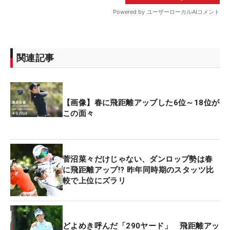
関連記事
【画像】春に飛距離アップした6位～18位が
この面々
菅沼菜々だけじゃない、ダンロップ勢は春
に飛距離アップ!? 昨年同時期のスタッツ比
較で上位にズラリ
どよめき呼んだ「290ヤード」 飛距離アッ