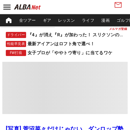
全ツアー
ギア
レッスン
ライフ
漫画
ゴルフ
メルマガ登録
『4』が消え『R』が加わった！ スリクソンの新作
ドライバー
最新アイアンはロフト角で選べ！
性能早見表
女子プロが「ややトウ寄り」に当てるワケ
FW打痕
[写真] 菅沼菜々だけじゃない、ダンロップ勢