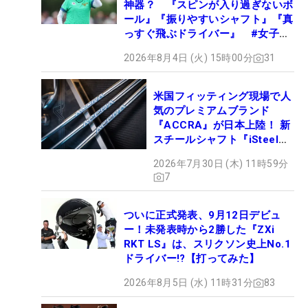
神器？ 『スピンが入り過ぎないボ
ール』『振りやすいシャフト』『真
っすぐ飛ぶドライバー』 #女子プ
ロセッティング
2026年8月4日 (火) 15時00分
31
米国フィッティング現場で人
気のプレミアムブランド
『ACCRA』が日本上陸！ 新
スチールシャフト『iSteel
BLUE』が9月4日デビュー
2026年7月30日 (木) 11時59分
7
ついに正式発表、9月12日デビュ
ー！未発表時から2勝した『ZXi
RKT LS』は、スリクソン史上No.1
ドライバー!?【打ってみた】
2026年8月5日 (水) 11時31分
83