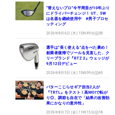
“替えないプロ”今平周吾が10年ぶり
にドライバーチェンジ！ UT、5W
は名器を継続使用中 #男子プロセ
ッティング
2026年8月6日 (木) 15時49分
38
選手は“長く使える”点をべた褒め！
創業者復帰でソールを見直した、ク
リーブランド『RTZ 2』ウェッジが
9月12日デビュー
2026年8月5日 (水) 15時09分
60
パターこじらせギア担当2人が
『TRTL』をテスト！高MOIで転が
り◎、調節も自在で「結果の改善効
果にかなりの意外性」
2026年8月7日 (金) 11時15分
18