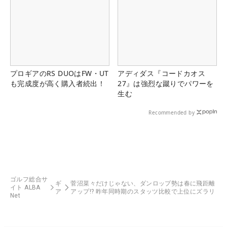
プロギアのRS DUOはFW・UT
アディダス『コードカオス
も完成度が高く購入者続出！
27』は強烈な蹴りでパワーを
生む
Recommended by
ゴルフ総合サ
ギ
菅沼菜々だけじゃない、ダンロップ勢は春に飛距離
イト ALBA
ア
アップ!? 昨年同時期のスタッツ比較で上位にズラリ
Net