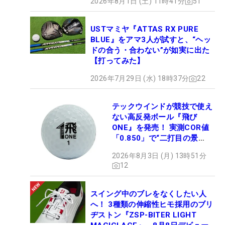
2026年8月1日 (土) 11時41分
51
USTマミヤ『ATTAS RX PURE
BLUE』をアマ3人が試すと、“ヘッ
ドの合う・合わない”が如実に出た
【打ってみた】
2026年7月29日 (水) 18時37分
22
テックウインドが競技で使え
ない高反発ボール『飛び
ONE』を発売！ 実測COR値
「0.850」で“二打目の景
色”が劇的に変わる!?
2026年8月3日 (月) 13時51分
12
スイング中のブレをなくしたい人
へ！ 3種類の伸縮性ヒモ採用のブリ
ヂストン『ZSP-BITER LIGHT