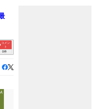
最
コメン
ト
0
件