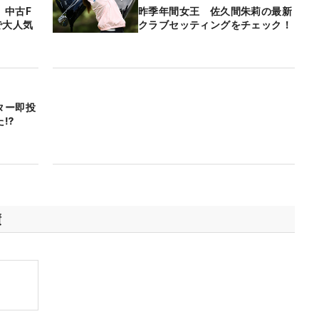
】中古F
昨季年間女王 佐久間朱莉の最新
で大人気
クラブセッティングをチェック！
ター即投
た⁉
績