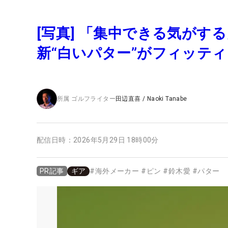
[写真] 「集中できる気がす
新“白いパター”がフィッテ
所属
ゴルフライター
田辺直喜
/
Naoki Tanabe
配信日時：
2026年5月29日 18時00分
ギア
#
海外メーカー
#
ピン
#
鈴木愛
#
パター
PR記事