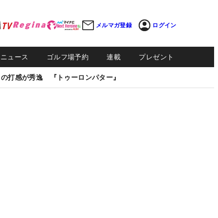
メルマガ登録
ログイン
Sニュース
ゴルフ場予約
連載
プレゼント
しの打感が秀逸 『トゥーロンパター』