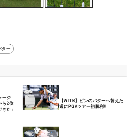
パター
チャージ
【WITB】ピンのパターへ替えた
から2位
週にPGAツアー初勝利!!
できた」