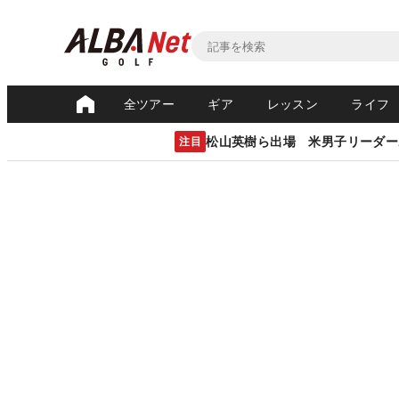
全ツアー
ギア
レッスン
ライフ
松山英樹ら出場 米男子リーダー
注目