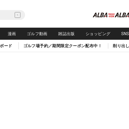
漫画
ゴルフ動画
雑誌出版
ショッピング
SN
ボード
ゴルフ場予約／期間限定クーポン配布中！
削り出