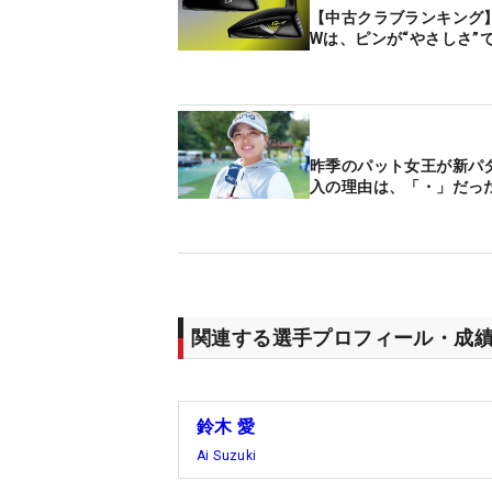
【中古クラブランキング
Wは、ピンが“やさしさ”
昨季のパット女王が新パ
入の理由は、「・」だっ
関連する選手プロフィール・成
鈴木 愛
Ai Suzuki