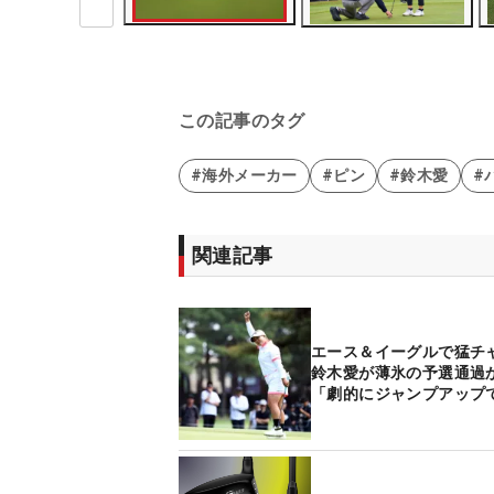
この記事のタグ
#海外メーカー
#ピン
#鈴木愛
#
関連記事
エース＆イーグルで猛
鈴木愛が薄氷の予選通過
「劇的にジャンプアップ