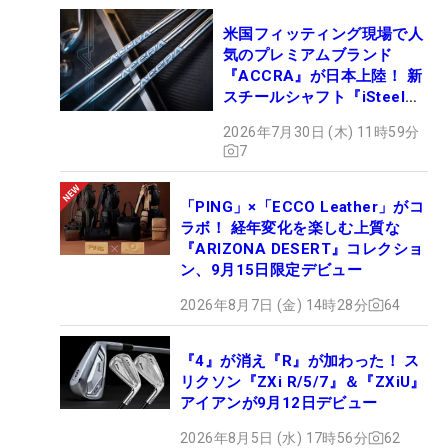
米国フィッティング現場で人
気のプレミアムブランド
『ACCRA』が日本上陸！ 新
スチールシャフト『iSteel
BLUE』が9月4日デビュー
2026年7月30日 (木) 11時59分
7
「PING」×「ECCO Leather」がコ
ラボ！ 経年変化を楽しむ上質な
『ARIZONA DESERT』コレクショ
ン、9月15日限定デビュー
2026年8月7日 (金) 14時28分
64
『4』が消え『R』が加わった！ ス
リクソン『ZXi R/5/7』＆『ZXiU』
アイアンが9月12日デビュー
2026年8月5日 (水) 17時56分
62