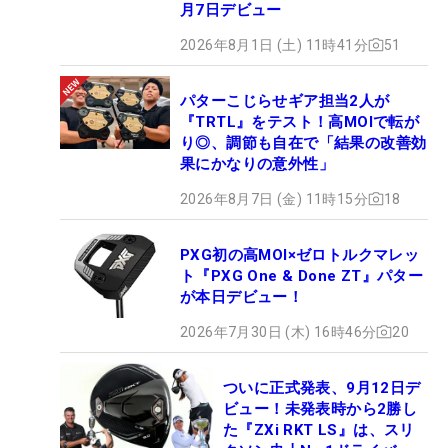
月7日デビュー
2026年8月1日 (土) 11時41分
51
パターこじらせギア担当2人が
『TRTL』をテスト！高MOIで転が
り◎、調節も自在で「結果の改善効
果にかなりの意外性」
2026年8月7日 (金) 11時15分
18
PXG初の高MOI×ゼロトルクマレッ
ト『PXG One & Done ZT』パター
が本日デビュー！
2026年7月30日 (木) 16時46分
20
ついに正式発表、9月12日デ
ビュー！未発表時から2勝し
た『ZXi RKT LS』は、スリ