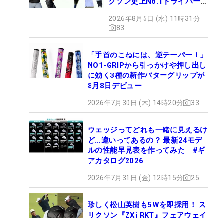
クソン史上No.1ドライバー!?
【打ってみた】
2026年8月5日 (水) 11時31分
83
「手首のこねには、逆テーパー！」
NO1-GRIPから引っかけや押し出し
に効く3種の新作パターグリップが
8月8日デビュー
2026年7月30日 (木) 14時20分
33
ウェッジってどれも一緒に見えるけ
ど…違いってあるの？ 最新24モデ
ルの性能早見表を作ってみた #ギ
アカタログ2026
2026年7月31日 (金) 12時15分
25
珍しく松山英樹も5Wを即採用！ ス
リクソン『ZXi RKT』フェアウェイ