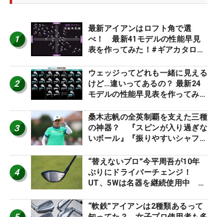
最新アイアンはロフト角で選
1
べ！ 最新41モデルの性能早見
表を作ってみた！#ギアカタログ
2026
ウェッジってどれも一緒に見える
2
けど…違いってあるの？ 最新24
モデルの性能早見表を作ってみ
た #ギアカタログ2026
桑木志帆の全英制覇を支えた三種
3
の神器？ 『スピンが入り過ぎな
いボール』『振りやすいシャフ
ト』『真っすぐ飛ぶドライバ
ー』 #女子プロセッティング
“替えないプロ”今平周吾が10年
4
ぶりにドライバーチェンジ！
UT、5Wは名器を継続使用中 #
男子プロセッティング
“軟鉄”アイアンは2種類あるって
5
知ってた？ 女子プロ使用者も多