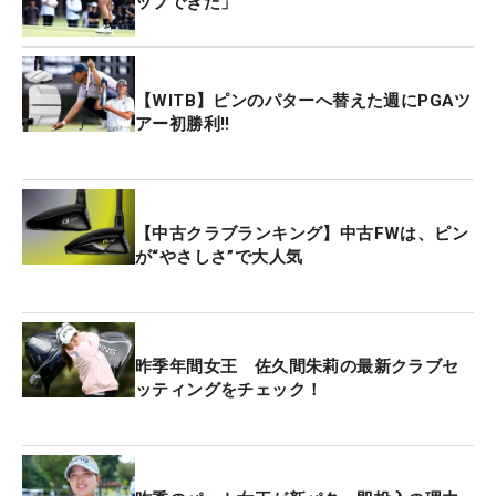
ップできた」
【WITB】ピンのパターへ替えた週にPGAツ
アー初勝利!!
【中古クラブランキング】中古FWは、ピン
が“やさしさ”で大人気
昨季年間女王 佐久間朱莉の最新クラブセ
ッティングをチェック！