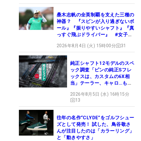
桑木志帆の全英制覇を支えた三種の
神器？ 『スピンが入り過ぎないボ
ール』『振りやすいシャフト』『真
っすぐ飛ぶドライバー』 #女子プ
ロセッティング
2026年8月4日 (火) 15時00分
31
純正シャフト12モデルのスペ
ック調査「ピンの純正Sフレ
ックスは、カスタムの6X相
当」テーラー、キャロ…もチ
ェック！
2026年8月5日 (水) 16時15分
13
往年の名作“CLYDE”をゴルフシュー
ズとして発売！ 試した、鳥谷敬さ
んが注目したのは「カラーリング」
と「動きやすさ」