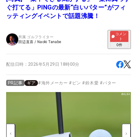
ぐ打てる」PINGの最新“白いパター”がフィ
ッティングイベントで話題沸騰！
コメン
所属
ゴルフライター
ト
田辺直喜
/
Naoki Tanabe
0
件
配信日時：
2026年5月29日 18時00分
ギア
#
海外メーカー
#
ピン
#
鈴木愛
#
パター
PR記事