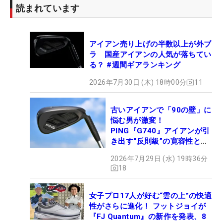
読まれています
アイアン売り上げの半数以上が外ブ
ラ 国産アイアンの人気が落ちてい
る？ #週間ギアランキング
2026年7月30日 (木) 18時00分
11
古いアイアンで「90の壁」に
悩む男が激変！
PING『G740』アイアンが引
き出す“反則級”の寛容性と飛
びは本当だった！
2026年7月29日 (水) 19時36分
18
女子プロ17人が好む“雲の上”の快適
性がさらに進化！ フットジョイが
『FJ Quantum』の新作を発表、8