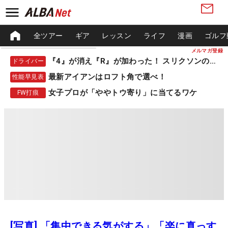
全ツアー
ギア
レッスン
ライフ
漫画
ゴルフ
メルマガ登録
『4』が消え『R』が加わった！ スリクソンの新作
ドライバー
最新アイアンはロフト角で選べ！
性能早見表
女子プロが「ややトウ寄り」に当てるワケ
FW打痕
[写真] 「集中できる気がする」「楽に真っす