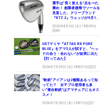
選手は“長く使える”点をべた
褒め！ 創業者復帰でソールを
見直した、クリーブランド
『RTZ 2』ウェッジが9月12
日デビュー
2026年8月5日 (水) 15時09分
60
USTマミヤ『ATTAS RX PURE
BLUE』をアマ3人が試すと、“ヘッ
ドの合う・合わない”が如実に出た
【打ってみた】
2026年7月29日 (水) 18時37分
22
“軟鉄”アイアンは2種類あるって知
ってた？ 女子プロ使用者も多
い“複合軟鉄”はアマチュアにもオス
スメ！
2026年7月30日 (木) 12時15分
7