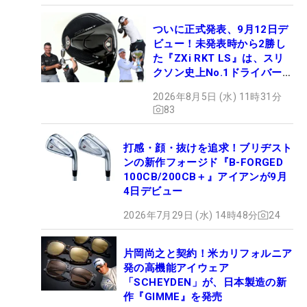
ついに正式発表、9月12日デ
ビュー！未発表時から2勝し
た『ZXi RKT LS』は、スリ
クソン史上No.1ドライバー!?
【打ってみた】
2026年8月5日 (水) 11時31分
83
打感・顔・抜けを追求！ブリヂスト
ンの新作フォージド『B-FORGED
100CB/200CB＋』アイアンが9月
4日デビュー
2026年7月29日 (水) 14時48分
24
片岡尚之と契約！米カリフォルニア
発の高機能アイウェア
「SCHEYDEN」が、日本製造の新
作『GIMME』を発売