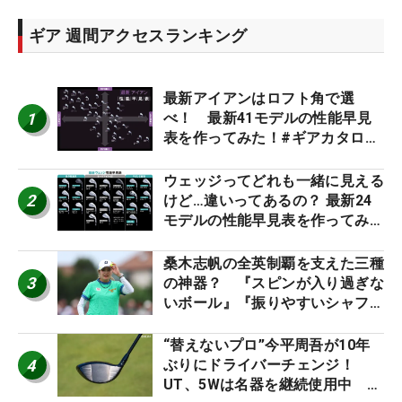
ギア 週間アクセスランキング
最新アイアンはロフト角で選
1
べ！ 最新41モデルの性能早見
表を作ってみた！#ギアカタログ
2026
ウェッジってどれも一緒に見える
2
けど…違いってあるの？ 最新24
モデルの性能早見表を作ってみ
た #ギアカタログ2026
桑木志帆の全英制覇を支えた三種
3
の神器？ 『スピンが入り過ぎな
いボール』『振りやすいシャフ
ト』『真っすぐ飛ぶドライバ
ー』 #女子プロセッティング
“替えないプロ”今平周吾が10年
4
ぶりにドライバーチェンジ！
UT、5Wは名器を継続使用中 #