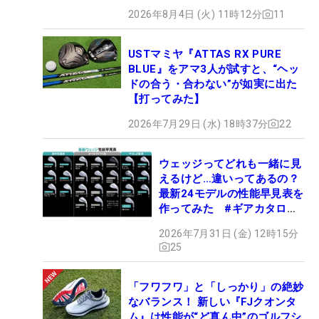
2026年8月4日 (火) 11時12分
11
USTマミヤ『ATTAS RX PURE
BLUE』をアマ3人が試すと、“ヘッ
ドの合う・合わない”が如実に出た
【打ってみた】
2026年7月29日 (水) 18時37分
22
ウェッジってどれも一緒に見
えるけど…違いってあるの？
最新24モデルの性能早見表を
作ってみた #ギアカタログ
2026
2026年7月31日 (金) 12時15分
25
「フワフワ」と「しっかり」の絶妙
なバランス！ 新しい『FJクオンタ
ム』は性能が“ど真ん中”のゴルフシ