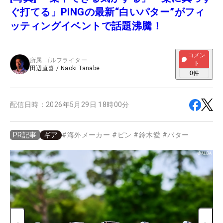
ぐ打てる」PINGの最新“白いパター”がフィ
ッティングイベントで話題沸騰！
コメン
所属
ゴルフライター
ト
田辺直喜
/
Naoki Tanabe
0
件
配信日時：
2026年5月29日 18時00分
ギア
#
海外メーカー
#
ピン
#
鈴木愛
#
パター
PR記事