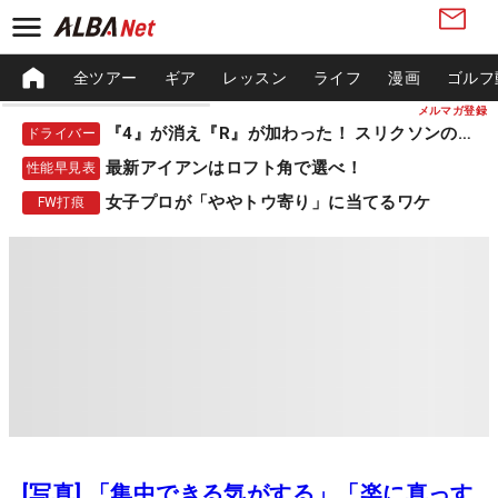
全ツアー
ギア
レッスン
ライフ
漫画
ゴルフ
メルマガ登録
『4』が消え『R』が加わった！ スリクソンの新作
ドライバー
最新アイアンはロフト角で選べ！
性能早見表
女子プロが「ややトウ寄り」に当てるワケ
FW打痕
[写真] 「集中できる気がする」「楽に真っす