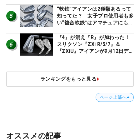
男子プロセッティング
“軟鉄”アイアンは2種類あるって
5
知ってた？ 女子プロ使用者も多
い“複合軟鉄”はアマチュアにもオ
ススメ！
『4』が消え『R』が加わった！
6
スリクソン『ZXi R/5/7』＆
『ZXiU』アイアンが9月12日デ
ビュー
ランキングをもっと見る
ページ上部へ
オススメの記事