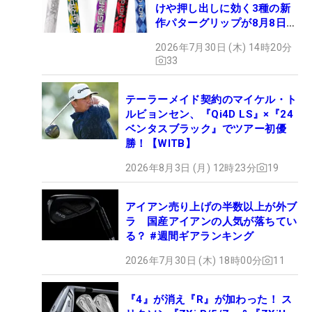
けや押し出しに効く3種の新
作パターグリップが8月8日デ
ビュー
2026年7月30日 (木) 14時20分
33
テーラーメイド契約のマイケル・ト
ルビョンセン、『Qi4D LS』×『24
ベンタスブラック』でツアー初優
勝！【WITB】
2026年8月3日 (月) 12時23分
19
アイアン売り上げの半数以上が外ブ
ラ 国産アイアンの人気が落ちてい
る？ #週間ギアランキング
2026年7月30日 (木) 18時00分
11
『4』が消え『R』が加わった！ ス