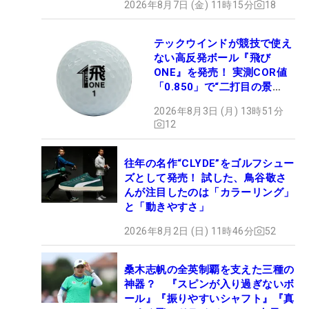
2026年8月7日 (金) 11時15分
18
テックウインドが競技で使え
ない高反発ボール『飛び
ONE』を発売！ 実測COR値
「0.850」で“二打目の景
色”が劇的に変わる!?
2026年8月3日 (月) 13時51分
12
往年の名作“CLYDE”をゴルフシュー
ズとして発売！ 試した、鳥谷敬さ
んが注目したのは「カラーリング」
と「動きやすさ」
2026年8月2日 (日) 11時46分
52
桑木志帆の全英制覇を支えた三種の
神器？ 『スピンが入り過ぎないボ
ール』『振りやすいシャフト』『真