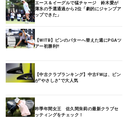
エース＆イーグルで猛チャージ 鈴木愛が
薄氷の予選通過から2位「劇的にジャンプア
ップできた」
【WITB】ピンのパターへ替えた週にPGAツ
アー初勝利!!
【中古クラブランキング】中古FWは、ピン
が“やさしさ”で大人気
昨季年間女王 佐久間朱莉の最新クラブセ
ッティングをチェック！