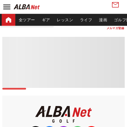
全ツアー
ギア
レッスン
ライフ
漫画
ゴルフ
メルマガ登録