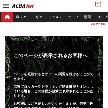
全ツアー
ギア
レッスン
ライフ
漫画
ゴルフ
メルマガ登録
このページが表示されるお客様へ
ページを更新するとサイトの閲覧を続けることがで
きます。
広告ブロッカーやトラッキング防止機能をオンにし
ている場合、この画面が頻繁に表示されることがあ
ります。
お客様にはご不便をおかけいたしますが、何卒ご理