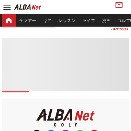
全ツアー
ギア
レッスン
ライフ
漫画
ゴルフ
メルマガ登録