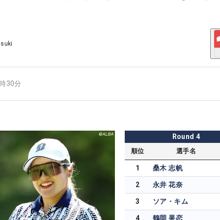
Usuki
7時30分
Round
4
順位
選手名
1
桑木 志帆
2
永井 花奈
3
ソア・キム
4
鶴岡 果恋