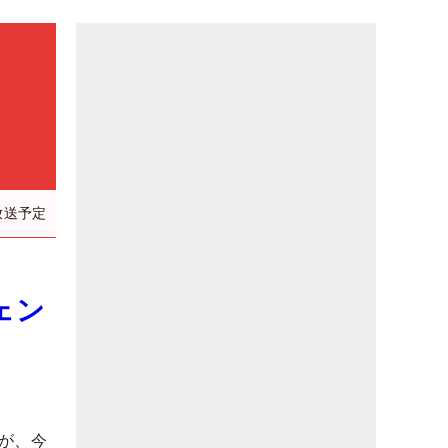
放送予定
ェン
が、今