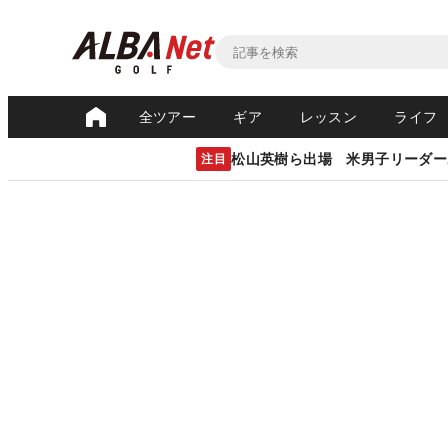
全ツアー
ギア
レッスン
ライフ
松山英樹ら出場 米男子リーダー
注目