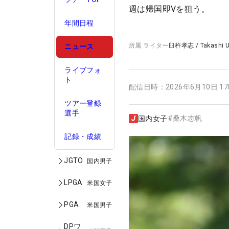
週は帰国即Vを狙う。
年間日程
所属
ライター
臼杵孝志
/
Takashi 
ニュース
ライブフォ
ト
配信日時：
2026年6月10日 1
ツアー登録
選手
#
桑木志帆
国内女子
記録・成績
JGTO
国内男子
LPGA
米国女子
PGA
米国男子
DPワ