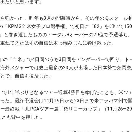
。出たいと思います」
ら強かった。昨年も3月の開幕時から、その年のＱスクール
「KPMG全米女子プロ選手権」で初日に「82」を叩いて15
0」と巻き返したもののトータル8オーバーの79位で予選落ち
み重ねてきたはずの自信は木っ端みじんに砕け散った。
年の「全米」で4日間のうち3日間をアンダーパーで回り、ト
海外メジャーでは史上最多の23人が出場した日本勢で畑岡奈
ことで、自信も復活した。
ィス」で1年半ぶりとなるツアー通算4勝目を挙げたことも、米ツ
った。最終予選会は11月19日から23日まで米アラバマ州で
最終戦「JLPGAツアー選手権リコーカップ」（11月26—2
ことも背中を押した。