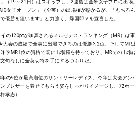
」（19～21日）はスキップし、2週後は全米女子プロに出場
「AIG女子オープン」（全英）の出場権が懸かるが、「もちろ
ので優勝を狙います」と力強く、帰国即Ｖを宣言した。
イの120ptが加算されるメルセデス・ランキング（MR）は
今大会の成績で全英に出場できるのは優勝と2位、そしてMR
は昨季MR1位の資格で既に出場権を持っており、MRでの出場
で文句なしに全英切符を手にするつもりだ。
昨年の9位が最高順位のサントリーレディス。今年は大会アン
ンブレザーを着せてもらう姿をしっかりイメージし、72ホー
臼杵孝志）