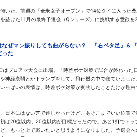
傾いた。前週の「全米女子オープン」で14位タイに入った桑
を懸けた11月の最終予選会（Qシリーズ）に挑戦する意欲を
はなぜマン振りしても曲がらない？ 『右ベタ足』＆
だった
日はプロアマ大会に出場。「時差ボケ対策で試合が終わった
きや神経衰弱とかトランプをして、飛行機の中で寝ていました
気いっぱいの表情は、時差ボケ対策が奏功したことだけが理由
た。日本にはない芝で難しかったけど、あそこまでいい位置で
初は20位以内、30位以内が目標だったので。あと1打でトップ
けど、もっと上で戦いたいと思うようになりました。予選会へ