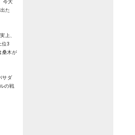
。今大
ん出た
事実上、
上位3
は桑木が
バサダ
ルの戦