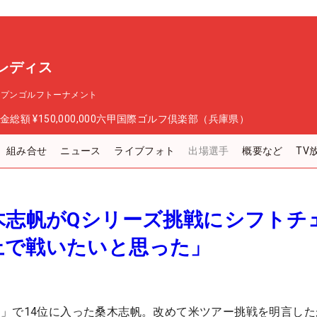
レディス
ープンゴルフトーナメント
金総額
¥150,000,000
六甲国際ゴルフ倶楽部（兵庫県）
組み合せ
ニュース
ライブフォト
出場選手
概要など
TV
木志帆がQシリーズ挑戦にシフトチ
上で戦いたいと思った」
」で14位に入った桑木志帆。改めて米ツアー挑戦を明言した