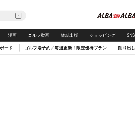
漫画
ゴルフ動画
雑誌出版
ショッピング
SN
ボード
ゴルフ場予約／毎週更新！限定優待プラン
削り出