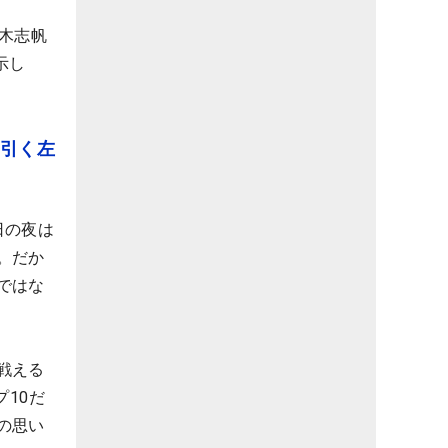
木志帆
示し
『引く左
日の夜は
。だか
ではな
戦える
10だ
の思い