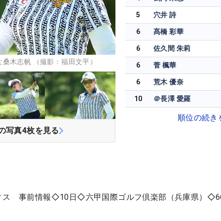
5
穴井 詩
6
髙橋 彩華
6
佐久間 朱莉
な桑木志帆 （撮影：福田文平）
6
菅 楓華
6
荒木 優奈
10
＠長澤 愛羅
順位の続き
の写真
4
枚を見る
ィス 事前情報◇10日◇六甲国際ゴルフ倶楽部（兵庫県）◇66