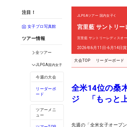
注目！
JLPGAツアー
国内女子
宮里藍 サントリー
女子プロ写真館
ツアー情報
宮里藍 サントリーレディスオ
2026年6月11日-6月14日
賞
全ツアー
大会TOP
リーダーボード
JLPGA
国内女子
今週の大会
全米14位の桑
リーダーボ
ード
ジ 「もっと
ツアーメニ
ュー
先週の「全米女子オープン
ツアーTOP