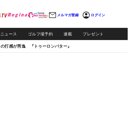
メルマガ登録
ログイン
Sニュース
ゴルフ場予約
連載
プレゼント
しの打感が秀逸 『トゥーロンパター』