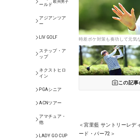
欧州男子
ールド
アジアンツア
ー
LIV GOLF
時差ボケ対策も奏功して元気
ステップ・ア
ップ
ネクストヒロ
イン
この記事
PGAシニア
ACNツアー
アマチュア・
他
＜宮里藍 サントリーレデ
ード・パー72＞
LADY GO CUP