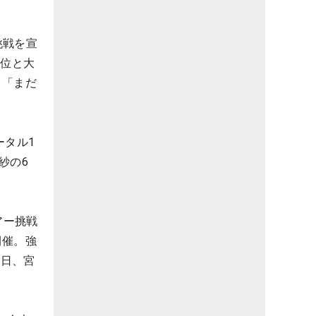
挑戦を宣
0位と大
。「まだ
ータル1
紗の6
アー挑戦
開催。強
9日、宮