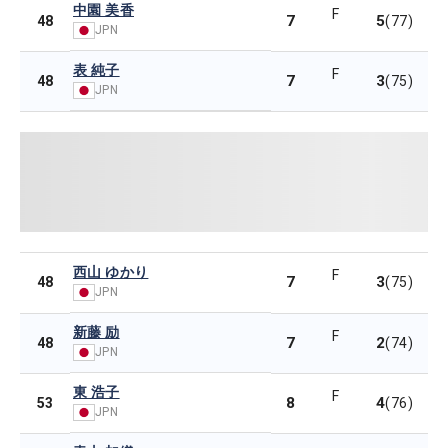
中園 美香
F
7
5
48
(77)
JPN
表 純子
F
7
3
48
(75)
JPN
西山 ゆかり
F
7
3
48
(75)
JPN
新藤 励
F
7
2
48
(74)
JPN
東 浩子
F
8
4
53
(76)
JPN