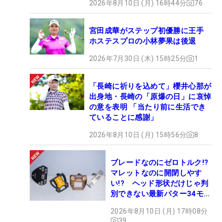
2026年8月10日 (月) 16時44分
76
宮田成華がステップ初優勝に王手
ホステスプロの小林夢果は後退
2026年7月30日 (木) 15時25分
1
「長崎に祈りを込めて」櫻井心那が
出身地・長崎の「原爆の日」に哀悼
の意を表明 「当たり前に生活でき
ていることに感謝」
2026年8月10日 (月) 15時56分
8
ブレードなのにゼロトルク!?
マレットなのに開閉しやす
い!? ヘッド形状だけじゃ判
別できない最新パター34モデ
ルの性能早見表を作ってみた
2026年8月10日 (月) 17時08分
#ギアカタログ2026
39