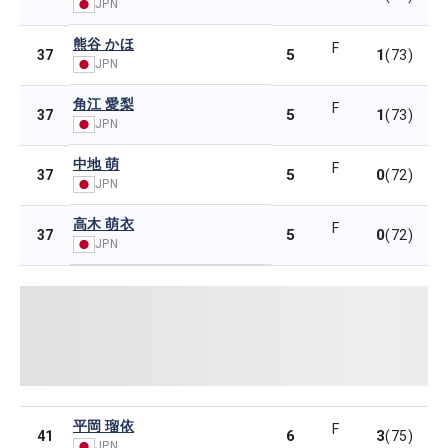
JPN
熊谷 かほ
F
5
1
37
(73)
JPN
角江 愛梨
F
5
1
37
(73)
JPN
中地 萌
F
5
0
37
(72)
JPN
高木 萌衣
F
5
0
37
(72)
JPN
平岡 瑠依
F
6
3
41
(75)
JPN