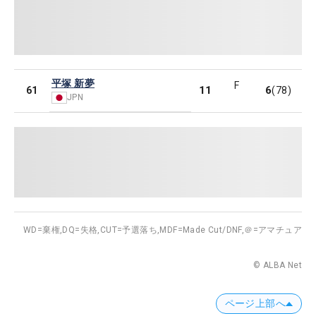
平塚 新夢
F
11
6
61
(78)
JPN
WD=棄権,
DQ=失格,
CUT=予選落ち,
MDF=Made Cut/DNF,
＠=アマチュア
© ALBA Net
ページ上部へ