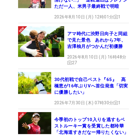
ただ一人、米男子最終戦で明暗
2026年8月10日 (月) 12時01分
1
アマ時代に渋野日向子と同組
で見た景色 あれから7年、
吉澤柚月がつかんだ初優勝
2026年8月10日 (月) 16時48分
27
30代初戦で自己ベスト『65』 髙
橋恵が16年ぶりVへ首位発進「切実
に優勝したい」
2026年7月30日 (木) 07時30分
1
今季初のトップ10入りを逃すもベ
ストルーキー賞を受賞した都玲華
「北海道すきだなー帰りたくない」