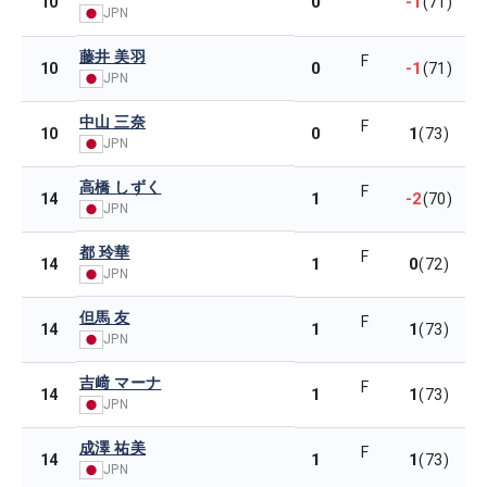
0
-1
10
(71)
JPN
藤井 美羽
F
0
-1
10
(71)
JPN
中山 三奈
F
0
1
10
(73)
JPN
高橋 しずく
F
1
-2
14
(70)
JPN
都 玲華
F
1
0
14
(72)
JPN
但馬 友
F
1
1
14
(73)
JPN
吉﨑 マーナ
F
1
1
14
(73)
JPN
成澤 祐美
F
1
1
14
(73)
JPN