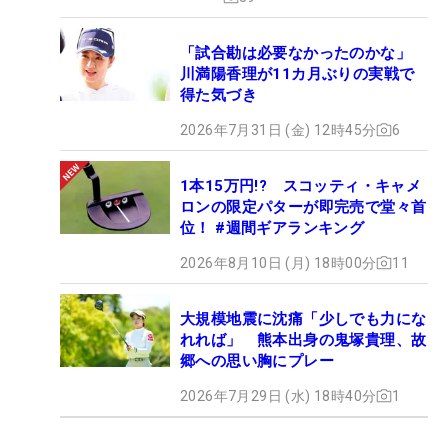
「試合勘は必要なかったのかな」
川満陽香理が11カ月ぶりの実戦で
得た気づき
2026年7月31日 (金) 12時45分
6
1本15万円!? スコッティ・キャメ
ロンの限定パターが即完売で堂々首
位！ #週間ギアランキング
2026年8月10日 (月) 18時00分
11
大規模地震に沈痛「少しでも力にな
れれば」 熊本出身の鬼塚貴理、故
郷への思い胸にプレー
2026年7月29日 (水) 18時40分
1