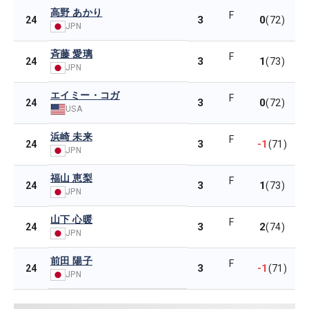
高野 あかり
F
3
0
24
(72)
JPN
斉藤 愛璃
F
3
1
24
(73)
JPN
エイミー・コガ
F
3
0
24
(72)
USA
浜崎 未来
F
3
-1
24
(71)
JPN
福山 恵梨
F
3
1
24
(73)
JPN
山下 心暖
F
3
2
24
(74)
JPN
前田 陽子
F
3
-1
24
(71)
JPN