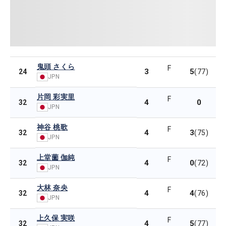
鬼頭 さくら
F
3
5
24
(77)
JPN
片岡 彩実里
F
4
0
32
JPN
神谷 桃歌
F
4
3
32
(75)
JPN
上堂薗 伽純
F
4
0
32
(72)
JPN
大林 奈央
F
4
4
32
(76)
JPN
上久保 実咲
F
4
5
32
(77)