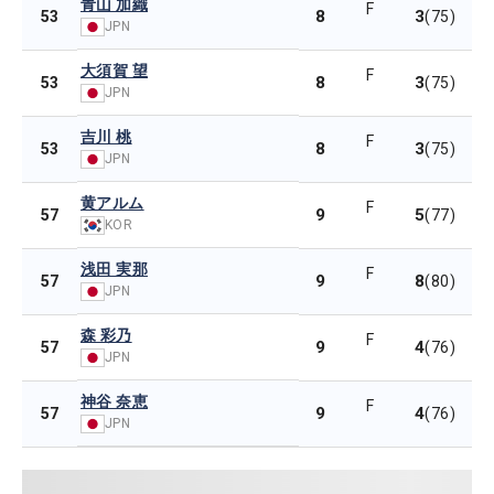
青山 加織
F
8
3
53
(75)
JPN
大須賀 望
F
8
3
53
(75)
JPN
吉川 桃
F
8
3
53
(75)
JPN
黄アルム
F
9
5
57
(77)
KOR
浅田 実那
F
9
8
57
(80)
JPN
森 彩乃
F
9
4
57
(76)
JPN
神谷 奈恵
F
9
4
57
(76)
JPN