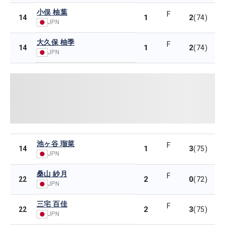
小俣 柚葉
F
1
2
14
(74)
JPN
大久保 柚季
F
1
2
14
(74)
JPN
池ヶ谷 瑠菜
F
1
3
14
(75)
JPN
桑山 紗月
F
2
0
22
(72)
JPN
三宅 百佳
F
2
3
22
(75)
JPN