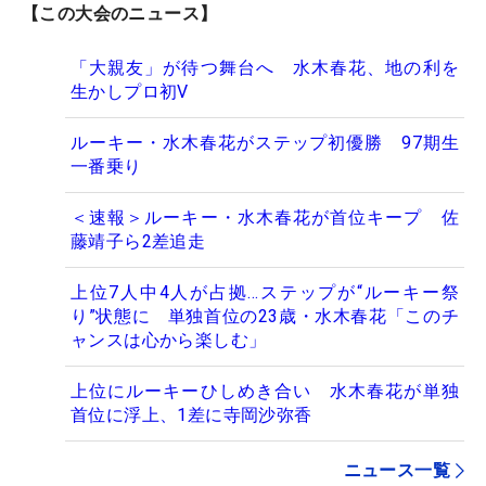
【この大会のニュース】
「大親友」が待つ舞台へ 水木春花、地の利を
生かしプロ初V
ルーキー・水木春花がステップ初優勝 97期生
一番乗り
＜速報＞ルーキー・水木春花が首位キープ 佐
藤靖子ら2差追走
上位7人中4人が占拠…ステップが“ルーキー祭
り”状態に 単独首位の23歳・水木春花「このチ
ャンスは心から楽しむ」
上位にルーキーひしめき合い 水木春花が単独
首位に浮上、1差に寺岡沙弥香
ニュース一覧