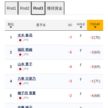
Rnd1
Rnd2
Rnd3
獲得賞金
順位
HOLE
TODAY
選手名
SC
水木 春花
F
-7
-2
1
(70)
JPN
福田 萌維
F
-5
-3
2
(69)
JPN
山本 景子
F
-4
-3
3
(69)
JPN
六車 日那乃
F
-3
-1
4
(71)
JPN
種子田 香夏
F
-2
-4
5
(68)
JPN
佐藤 靖子