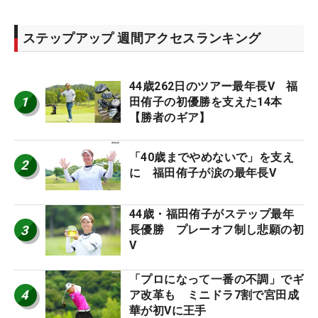
ステップアップ 週間アクセスランキング
44歳262日のツアー最年長V 福
1
田侑子の初優勝を支えた14本
【勝者のギア】
「40歳までやめないで」を支え
2
に 福田侑子が涙の最年長V
44歳・福田侑子がステップ最年
3
長優勝 プレーオフ制し悲願の初
V
「プロになって一番の不調」でギ
4
ア改革も ミニドラ7割で宮田成
華が初Vに王手