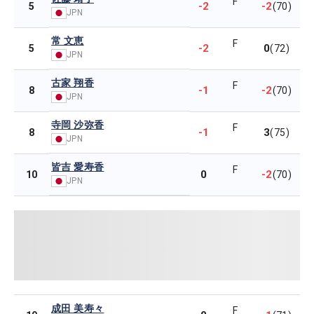
F
-2
-2
5
(70)
JPN
常 文恵
F
-2
0
5
(72)
JPN
古家 翔香
F
-1
-2
8
(70)
JPN
寺岡 沙弥香
F
-1
3
8
(75)
JPN
皆吉 愛寿香
F
0
-2
10
(70)
JPN
成田 美寿々
F