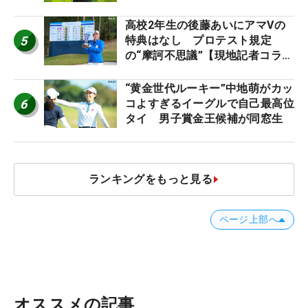
高校2年生の後藤あいにアマVの
5
特典はなし プロテスト規定
の“摩訶不思議”【現地記者コラ
ム】
“黄金世代ルーキー”中地萌がカッ
6
コよすぎるイーグルで自己最高位
タイ 男子賞金王候補が同窓生
ランキングをもっと見る
ページ上部へ
オススメの記事