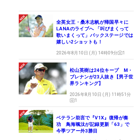
全英女王・桑木志帆が帰国早々に
LANAのライブへ 「叫びまくって
歌いまくって」バックステージでは
嬉しい2ショットも！
2026年8月10日 (月) 14時09分
1
松山英樹は24位キープ M・
ブレナンが23人抜き【男子世
界ランキング】
2026年8月10日 (月) 11時51分
1
ベテラン助言で『V1X』復帰が奏
功 鳥海颯汰が記録更新「63」で
今季ツアー外3勝目