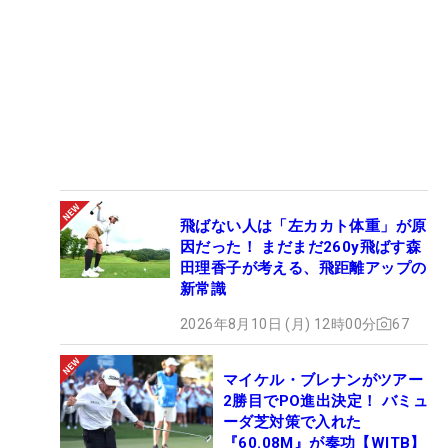
飛ばない人は「左カカト体重」が原
因だった！ まだまだ260y飛ばす森
田理香子が考える、飛距離アップの
新常識
2026年8月10日 (月) 12時00分
67
マイケル・ブレナンがツアー
2勝目でPO進出決定！ バミュ
ーダ芝対策で入れた
『60.08M』が奏功【WITB】