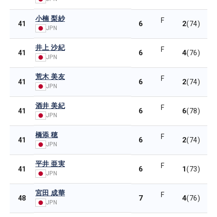
小楠 梨紗
F
6
2
41
(74)
JPN
井上 沙紀
F
6
4
41
(76)
JPN
荒木 美友
F
6
2
41
(74)
JPN
酒井 美紀
F
6
6
41
(78)
JPN
橋添 穂
F
6
2
41
(74)
JPN
平井 亜実
F
6
1
41
(73)
JPN
宮田 成華
F
7
4
48
(76)
JPN