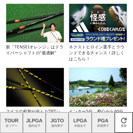
新『TENSEIオレンジ』はドラ
ネクストヒロイン選手とラウ
イバーシャフトの“最適解”
ンドできるチャンス！詳しく
はこちら！
スイスの叡智が生んだTPTシ
インター5分、都心から60分
ャフトで、ゴルフを異次元の
のフラットな美観コース。大
TOUR
JLPGA
JGTO
LPGA
PGA
閉じる
世界へ
栄カントリー俱楽部（千葉
全ツアー
国内女子
国内男子
米国女子
米国男子
更新
県）