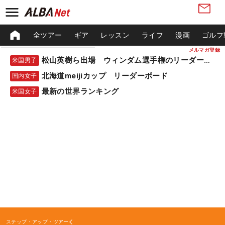
全ツアー
ギア
レッスン
ライフ
漫画
ゴルフ
メルマガ登録
松山英樹ら出場 ウィンダム選手権のリーダーボード
米国男子
北海道meijiカップ リーダーボード
国内女子
最新の世界ランキング
米国女子
ステップ・アップ・ツアー