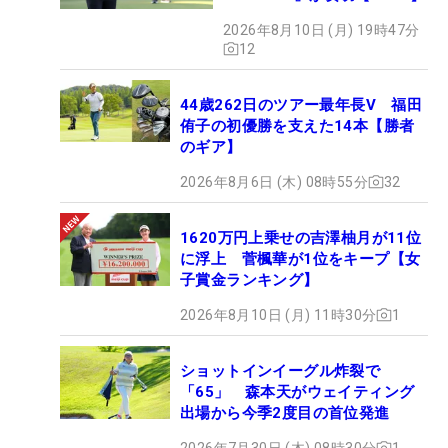
2026年8月10日 (月) 19時47分
12
44歳262日のツアー最年長V 福田
侑子の初優勝を支えた14本【勝者
のギア】
2026年8月6日 (木) 08時55分
32
1620万円上乗せの吉澤柚月が11位
に浮上 菅楓華が1位をキープ【女
子賞金ランキング】
2026年8月10日 (月) 11時30分
1
ショットインイーグル炸裂で
「65」 森本天がウェイティング
出場から今季2度目の首位発進
2026年7月30日 (木) 08時30分
1