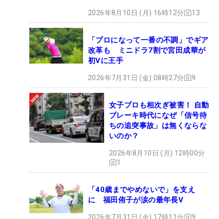
2026年8月10日 (月) 16時12分
13
「プロになって一番の不調」でギア
改革も ミニドラ7割で宮田成華が
初Vに王手
2026年7月31日 (金) 08時27分
9
女子プロも相次ぎ被害！ 自動
ブレーキ時代になぜ「信号待
ちの追突事故」は無くならな
いのか？
2026年8月10日 (月) 12時00分
1
「40歳までやめないで」を支え
に 福田侑子が涙の最年長V
2026年7月31日 (金) 17時11分
9