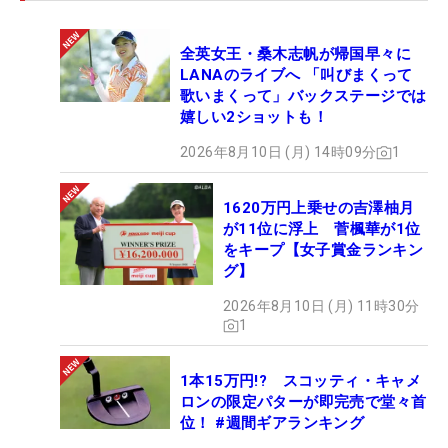
優勝1番乗りが、大分で誕生するのだろうか？
全英女王・桑木志帆が帰国早々に
LANAのライブへ 「叫びまくって
歌いまくって」バックステージでは
嬉しい2ショットも！
2026年8月10日 (月) 14時09分
1
1620万円上乗せの吉澤柚月
が11位に浮上 菅楓華が1位
をキープ【女子賞金ランキン
グ】
2026年8月10日 (月) 11時30分
1
1本15万円!? スコッティ・キャメ
ロンの限定パターが即完売で堂々首
位！ #週間ギアランキング