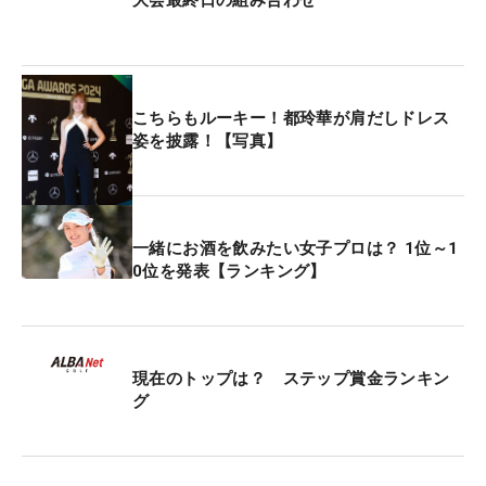
そんな水木を1打差で追うのが、2位の寺岡沙弥香。
プロテストトップ合格者が、その力を見せている。
「きのうに比べて風もなかったので、3アンダーく
こちらもルーキー！都玲華が肩だしドレス
らいは出したいと思っていました」と、注文通りの
姿を披露！【写真】
「69」。メリハリのあるゴルフで、バーディも5つ
奪った。不調だったパットも回復気味。「最終日
は、勝っても負けても悔いなく終われるように挑み
たいです」と、逆転を狙う。
一緒にお酒を飲みたい女子プロは？ 1位～1
0位を発表【ランキング】
そしてトータル2アンダーの3位タイには、高卒ルー
キーの福田萌維と、六車日那乃がつけている。福田
にとって、今週のコースは高校時代に何回も回った
現在のトップは？ ステップ賞金ランキン
ことがあり、アドバンテージもある。なによりも
グ
「（宮崎・日章学園高の）先輩、菅楓華さんの活躍
が目立っているので、負けられないですね」と、身
近な存在が刺激になっている。「いい経験が積める