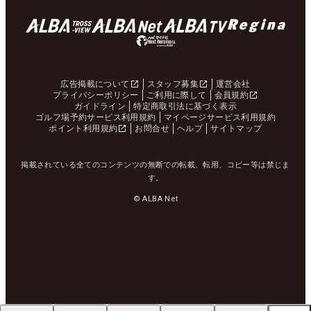
広告掲載について
スタッフ募集
運営会社
プライバシーポリシー
ご利用に際して
会員規約
ガイドライン
特定商取引法に基づく表示
ゴルフ場予約サービス利用規約
マイページサービス利用規約
ポイント利用規約
お問合せ
ヘルプ
サイトマップ
掲載されている全てのコンテンツの無断での転載、転用、コピー等は禁じま
す。
© ALBA Net