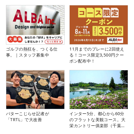
ゴルフの熱狂を、つくる仕
11月までのプレーに2回使え
事。｜スタッフ募集中
る！コース限定3,500円クー
ポン配布中！
パターこじらせ記者が
インター5分、都心から60分
「TRTL」で大改善
のフラットな美観コース。大
栄カントリー俱楽部（千葉
県）