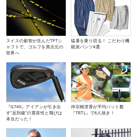
スイスの叡智が生んだTPTシ
猛暑を乗り切る！ こだわり機
ャフトで、ゴルフを異次元の
能派パンツ4選
世界へ
『G740』アイアンが引き出
仲宗根澄香が平均パット数
す“反則級”の寛容性と飛びは
『TRTL』で6人抜き！
本当だった！