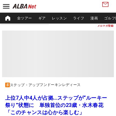
全ツアー
ギア
レッスン
ライフ
漫画
ゴルフ
メルマガ登録
フンドーキンレディース
ステップ・アップ
上位7人中4人が占拠…ステップが“ルーキー
祭り”状態に 単独首位の23歳・水木春花
「このチャンスは心から楽しむ」