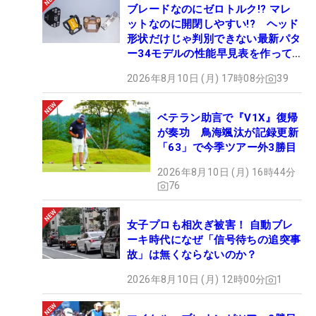
ブレードなのにゼロトルク!? マレ
ットなのに開閉しやすい!? ヘッド
形状だけじゃ判別できない最新パタ
ー34モデルの性能早見表を作って
みた #ギアカタログ2026
2026年8月10日 (月) 17時08分
39
ベテラン助言で『V1X』復帰
が奏功 鳥海颯汰が記録更新
「63」で今季ツアー外3勝目
2026年8月10日 (月) 16時44分
76
女子プロも相次ぎ被害！ 自動ブレ
ーキ時代になぜ「信号待ちの追突事
故」は無くならないのか？
2026年8月10日 (月) 12時00分
1