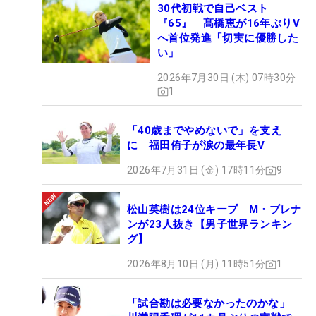
30代初戦で自己ベスト
『65』 髙橋恵が16年ぶりV
へ首位発進「切実に優勝した
い」
2026年7月30日 (木) 07時30分
1
「40歳までやめないで」を支え
に 福田侑子が涙の最年長V
2026年7月31日 (金) 17時11分
9
松山英樹は24位キープ M・ブレナ
ンが23人抜き【男子世界ランキン
グ】
2026年8月10日 (月) 11時51分
1
「試合勘は必要なかったのかな」