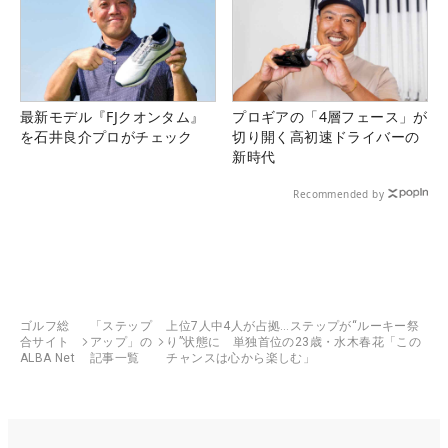
最新モデル『FJクオンタム』
プロギアの「4層フェース」が
を石井良介プロがチェック
切り開く高初速ドライバーの
新時代
Recommended by
ゴルフ総
「ステップ
上位7人中4人が占拠…ステップが“ルーキー祭
合サイト
アップ」の
り”状態に 単独首位の23歳・水木春花「この
ALBA Net
記事一覧
チャンスは心から楽しむ」