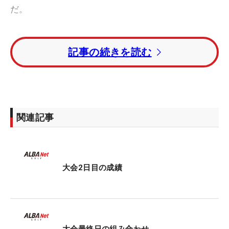
だ。
そんななか、トータル5アンダーで単独トップに躍
記事の続きを読む
り出たのが水木春花。大阪府出身の23歳は、6回目
の挑戦でプロテストを突破。そして今季2試合目
で、プロ初優勝に近づいている。
「前半は耐えるゴルフでしたが、大事なパーパット
関連記事
がたくさん入ってくれた。後半に向けて、しっかり
流れを作ることができました」という言葉通り、1
つ落として折り返した後の10番でまずは負債を消す
と、15番からの3連続バーディで一気に伸ばした。
大会2日目の成績
「最終日最終組は、楽しみと不安が半々。ただ、こ
のチャンスは心から楽しまないと。自分のゴルフが
できるように」。もともと明るい性格とあって、緊
張のなかでも笑顔のプレーに期待したい。
大会最終日の組み合わせ