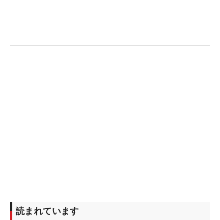
ようにしたい」と、堂々と優勝争いに向かってい
く。
六車は「目標を決めたら思いっきり打つ。ステップ
開幕戦での反省を活かした事が、良い結果に向かっ
てくれました」と、迷いないプレーが奏功してい
る。前戦の「ヤンマーハナサカレディース」は19位
タイ。「今シーズンの目標は、優勝する事。引き続
き、一度決断したら躊躇しないで打つ事が大切にな
ってきます」と、最終日もここまでと同じプレーを
貫いていく。
先週のレギュラーツアー「富士フイルム・スタジオ
アリス女子オープン」でも、同期の中村心がプレー
オフで敗れたものの2位になり、入谷響も最後まで
優勝の可能性を残した。ツアーを賑わせる97期生の
読まれています