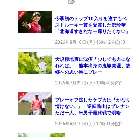
8
今季初のトップ10入りを逃すもベ
ストルーキー賞を受賞した都玲華
「北海道すきだなー帰りたくない」
2026年8月10日 (月) 16時12分
13
大規模地震に沈痛「少しでも力にな
れれば」 熊本出身の鬼塚貴理、故
郷への思い胸にプレー
2026年7月29日 (水) 18時40分
1
プレーオフ逃したケプカは「かなり
情けない…」 逆転進出はブレナン
ただ一人、米男子最終戦で明暗
2026年8月10日 (月) 12時01分
1