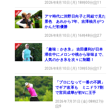
2026年8月10日 (月) 18時00分
11
アマ時代に渋野日向子と同組で見た
景色 あれから7年、吉澤柚月がつ
かんだ初優勝
2026年8月10日 (月) 16時48分
27
「趣味：かき氷」 吉田優利が日本
滞在中にメロンや桃から珍味まで、
人気のかき氷を次々に制覇！
2026年8月10日 (月) 13時53分
17
「プロになって一番の不調」
でギア改革も ミニドラ7割
で宮田成華が初Vに王手
2026年7月31日 (金) 08時27分
9