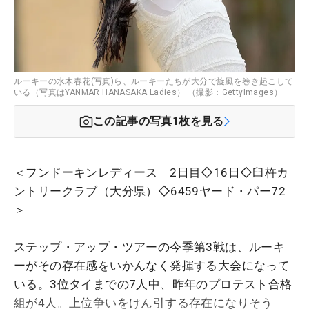
ルーキーの水木春花(写真)ら、ルーキーたちが大分で旋風を巻き起こして
いる（写真はYANMAR HANASAKA Ladies） （撮影：GettyImages）
この記事の写真
1
枚を見る
＜フンドーキンレディース 2日目◇16日◇臼杵カ
ントリークラブ（大分県）◇6459ヤード・パー72
＞
ステップ・アップ・ツアーの今季第3戦は、ルーキ
ーがその存在感をいかんなく発揮する大会になって
いる。3位タイまでの7人中、昨年のプロテスト合格
組が4人。上位争いをけん引する存在になりそう