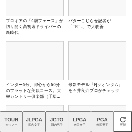
プロギアの「4層フェース」が
パターこじらせ記者が
切り開く高初速ドライバーの
「TRTL」で大改善
新時代
インター5分、都心から60分
最新モデル『FJクオンタム』
のフラットな美観コース。大
を石井良介プロがチェック
栄カントリー俱楽部（千葉
県）
TOUR
JLPGA
JGTO
LPGA
PGA
閉じる
全ツアー
国内女子
国内男子
米国女子
米国男子
更新