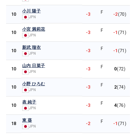
小川 陽子
F
-3
-2
10
(70)
JPN
小宮 満莉花
F
-3
-1
10
(71)
JPN
新武 瑠衣
F
-3
-1
10
(71)
JPN
山内 日菜子
F
-3
0
10
(72)
JPN
小野 ひろむ
F
-3
2
10
(74)
JPN
表 純子
F
-3
4
10
(76)
JPN
東 葵
F
-2
-1
18
(71)
JPN