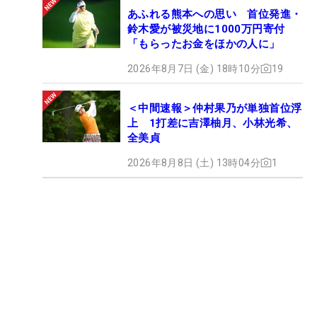
あふれる熊本への思い 首位発進・
鈴木愛が被災地に1000万円寄付
「もらったお金をほかの人に」
2026年8月7日 (金) 18時10分
19
＜中間速報＞仲村果乃が単独首位浮
上 1打差に吉澤柚月、小林光希、
全美貞
2026年8月8日 (土) 13時04分
1