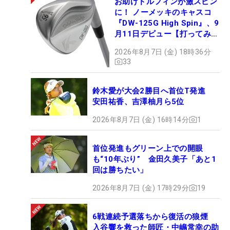
お助けドルフィンが激スピン
に！ ノーメッキのキャスコ
『DW-125G High Spin』、9
月11日デビュー【打ってみ
た】
2026年8月7日 (金) 18時36分
33
鈴木愛が大会2勝目へ首位T発進
安田祐香、吉澤柚月ら5位
2026年8月7日 (金) 16時14分
1
首位発進もグリーン上での開眼
も“10年ぶり” 金田久美子「あと1
回は勝ちたい」
2026年8月7日 (金) 17時29分
19
6戦連続予選落ちから復活の狼煙
入谷響を救った師匠・中嶋常幸の助