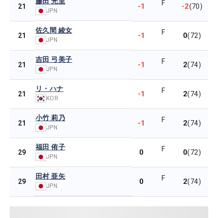
藤田 光里
F
-1
-2
21
(70)
JPN
佐久間 綾女
F
-1
0
21
(72)
JPN
吉田 弓美子
F
-1
2
21
(74)
JPN
リ・ハナ
F
-1
2
21
(74)
KOR
小竹 莉乃
F
-1
2
21
(74)
JPN
福田 侑子
F
0
0
29
(72)
JPN
田村 亜矢
F
0
2
29
(74)
JPN