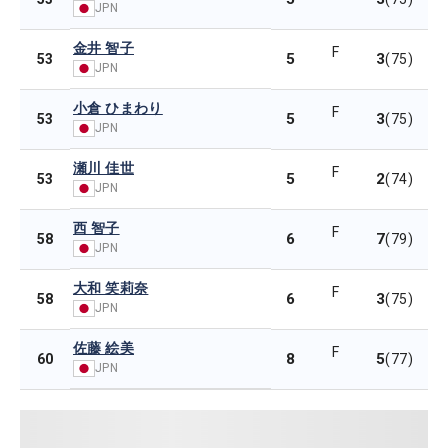
JPN
金井 智子
F
5
3
53
(75)
JPN
小倉 ひまわり
F
5
3
53
(75)
JPN
瀬川 佳世
F
5
2
53
(74)
JPN
西 智子
F
6
7
58
(79)
JPN
大和 笑莉奈
F
6
3
58
(75)
JPN
佐藤 絵美
F
8
5
60
(77)
JPN