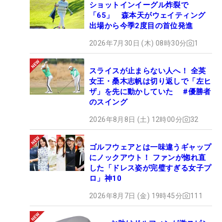
ショットインイーグル炸裂で
「65」 森本天がウェイティング
出場から今季2度目の首位発進
2026年7月30日 (木) 08時30分
1
スライスが止まらない人へ！ 全英
女王・桑木志帆は切り返しで「左ヒ
ザ」を先に動かしていた #優勝者
のスイング
2026年8月8日 (土) 12時00分
32
ゴルフウェアとは一味違うギャップ
にノックアウト！ ファンが惚れ直
した「ドレス姿が完璧すぎる女子プ
ロ」神10
2026年8月7日 (金) 19時45分
111