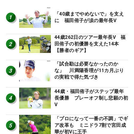
「40歳までやめないで」を支え
1
に 福田侑子が涙の最年長V
44歳262日のツアー最年長V 福
2
田侑子の初優勝を支えた14本
【勝者のギア】
「試合勘は必要なかったのか
3
な」 川満陽香理が11カ月ぶり
の実戦で得た気づき
44歳・福田侑子がステップ最年
4
長優勝 プレーオフ制し悲願の初
V
「プロになって一番の不調」でギ
5
ア改革も ミニドラ7割で宮田成
華が初Vに王手