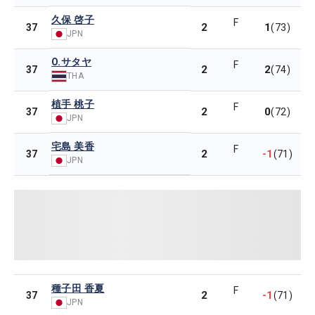
久保 啓子
F
2
1
37
(73)
JPN
O.サタヤ
F
2
2
37
(74)
THA
植手 桃子
F
2
0
37
(72)
JPN
宅島 美香
F
2
-1
37
(71)
JPN
種子田 香夏
F
2
-1
37
(71)
JPN