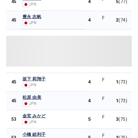
4
5
45
(77)
JPN
豊永 志帆
F
4
2
45
(74)
JPN
坂下 莉翔子
F
4
1
45
(73)
JPN
松原 由美
F
4
1
45
(73)
JPN
金宮 みかど
F
5
3
53
(75)
JPN
小橋 絵利子
F
5
3
53
(75)