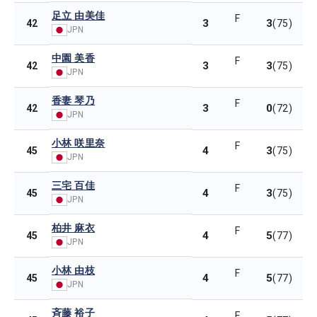
足立 由美佳
F
3
3
42
(75)
JPN
中園 美香
F
3
3
42
(75)
JPN
香妻 琴乃
F
3
0
42
(72)
JPN
小林 咲里奈
F
4
3
45
(75)
JPN
三宅 百佳
F
4
3
45
(75)
JPN
柏井 麻衣
F
4
5
45
(77)
JPN
小林 由枝
F
4
5
45
(77)
JPN
斉藤 裕子
F