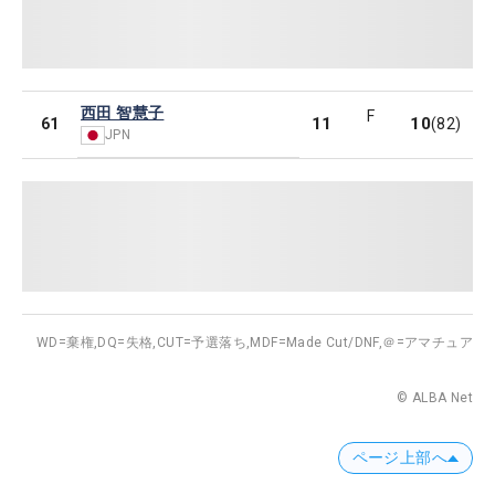
西田 智慧子
F
11
10
61
(82)
JPN
WD=棄権,
DQ=失格,
CUT=予選落ち,
MDF=Made Cut/DNF,
＠=アマチュア
© ALBA Net
ページ上部へ