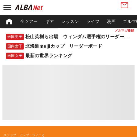
全ツアー
ギア
レッスン
ライフ
漫画
ゴルフ
メルマガ登録
松山英樹ら出場 ウィンダム選手権のリーダーボード
米国男子
北海道meijiカップ リーダーボード
国内女子
最新の世界ランキング
米国女子
ステップ・アップ・ツアー