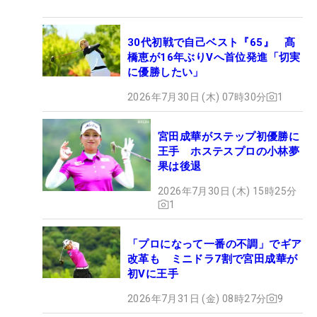
30代初戦で自己ベスト『65』 髙
橋恵が16年ぶりVへ首位発進「切実
に優勝したい」
2026年7月30日 (木) 07時30分
1
宮田成華がステップ初優勝に
王手 ホステスプロの小林夢
果は後退
2026年7月30日 (木) 15時25分
1
「プロになって一番の不調」でギア
改革も ミニドラ7割で宮田成華が
初Vに王手
2026年7月31日 (金) 08時27分
9