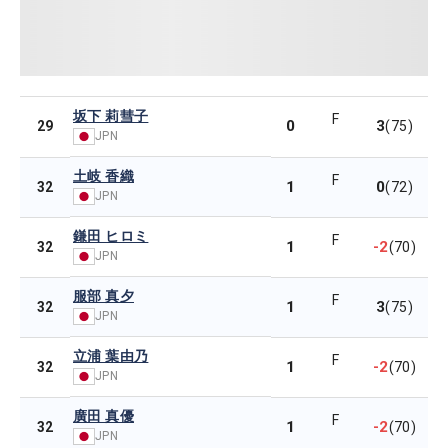
坂下 莉彗子
F
0
3
29
(75)
JPN
土岐 香織
F
1
0
32
(72)
JPN
鎌田 ヒロミ
F
1
-2
32
(70)
JPN
服部 真夕
F
1
3
32
(75)
JPN
立浦 葉由乃
F
1
-2
32
(70)
JPN
廣田 真優
F
1
-2
32
(70)
JPN