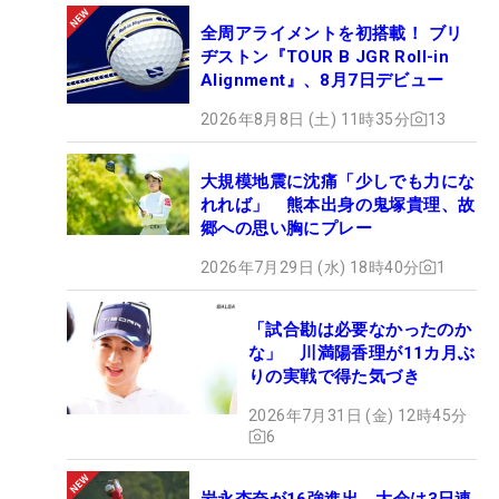
全周アライメントを初搭載！ ブリ
ヂストン『TOUR B JGR Roll-in
Alignment』、8月7日デビュー
2026年8月8日 (土) 11時35分
13
大規模地震に沈痛「少しでも力にな
れれば」 熊本出身の鬼塚貴理、故
郷への思い胸にプレー
2026年7月29日 (水) 18時40分
1
「試合勘は必要なかったのか
な」 川満陽香理が11カ月ぶ
りの実戦で得た気づき
2026年7月31日 (金) 12時45分
6
岩永杏奈が16強進出 大会は3日連