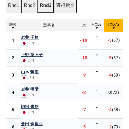
Rnd1
Rnd2
Rnd3
獲得賞金
順位
HOLE
TODAY
選手名
SC
岩井 千怜
F
-10
-5
1
(67)
JPN
上野 菜々子
F
-10
-5
2
(67)
JPN
山本 薫里
F
-9
-4
3
(68)
JPN
岩井 明愛
F
-8
0
4
(72)
JPN
阿部 未悠
F
-7
-4
5
(68)
JPN
倉田 珠里亜
F
-5
-2
6
(70)