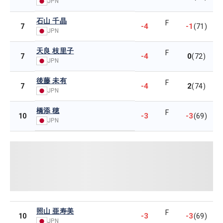
JPN
石山 千晶
F
-4
-1
7
(71)
JPN
天良 枝里子
F
-4
0
7
(72)
JPN
後藤 未有
F
-4
2
7
(74)
JPN
橋添 穂
F
-3
-3
10
(69)
JPN
照山 亜寿美
F
-3
-3
10
(69)
JPN