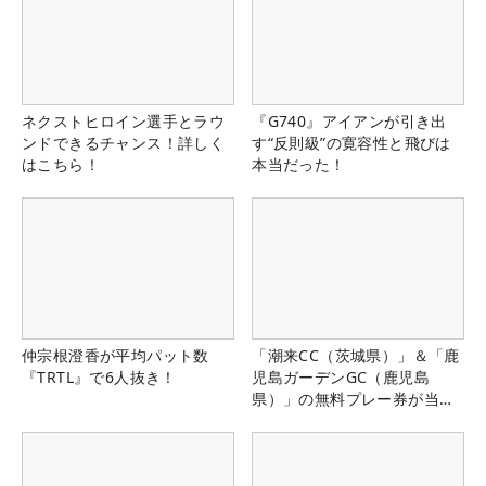
ネクストヒロイン選手とラウ
『G740』アイアンが引き出
ンドできるチャンス！詳しく
す“反則級”の寛容性と飛びは
はこちら！
本当だった！
仲宗根澄香が平均パット数
「潮来CC（茨城県）」＆「鹿
『TRTL』で6人抜き！
児島ガーデンGC（鹿児島
県）」の無料プレー券が当た
る！！