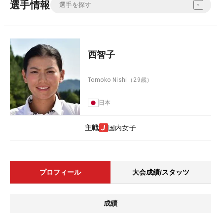
選手情報
西智子
Tomoko Nishi
（29歳）
日本
主戦
国内女子
プロフィール
大会成績/スタッツ
成績