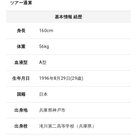
ツアー通算
基本情報 経歴
身長
160cm
体重
56kg
血液型
A型
生年月日
1996年8月29日
(29歳)
国籍
日本
出身地
兵庫県神戸市
出身校
滝川第二高等学校（兵庫県）