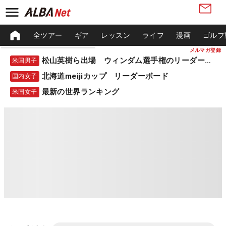
全ツアー
ギア
レッスン
ライフ
漫画
ゴルフ
メルマガ登録
松山英樹ら出場 ウィンダム選手権のリーダーボード
米国男子
北海道meijiカップ リーダーボード
国内女子
最新の世界ランキング
米国女子