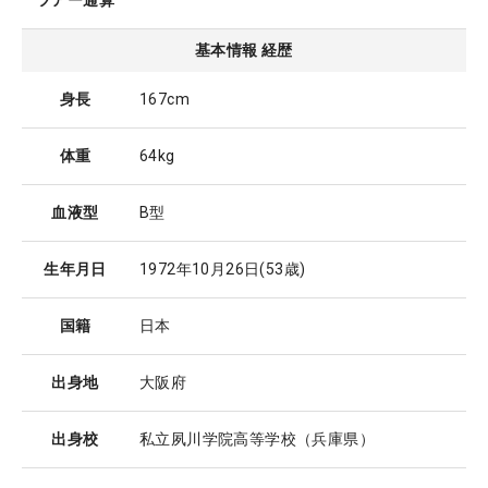
ツアー通算
基本情報 経歴
身長
167cm
体重
64kg
血液型
B型
生年月日
1972年10月26日
(53歳)
国籍
日本
出身地
大阪府
出身校
私立夙川学院高等学校（兵庫県）