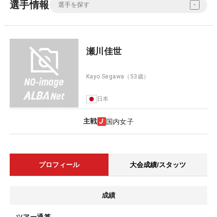
選手情報
瀬川佳世
Kayo Segawa
（53歳）
日本
主戦
国内女子
プロフィール
大会成績/スタッツ
成績