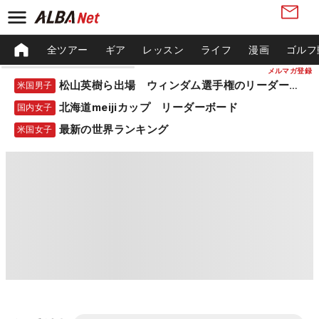
全ツアー
ギア
レッスン
ライフ
漫画
ゴルフ
メルマガ登録
松山英樹ら出場 ウィンダム選手権のリーダーボード
米国男子
北海道meijiカップ リーダーボード
国内女子
最新の世界ランキング
米国女子