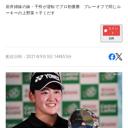
岩井姉妹の妹・千怜が逆転でプロ初優勝 プレーオフで同じル
ーキーの上野菜々子くだす
コメン
ト
0
件
配信日時：
2021年9月3日 14時53分