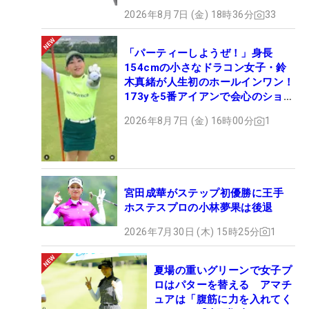
2026年8月7日 (金) 18時36分
33
「パーティーしようぜ！」身長
154cmの小さなドラコン女子・鈴
木真緒が人生初のホールインワン！
173yを5番アイアンで会心のショッ
ト
2026年8月7日 (金) 16時00分
1
宮田成華がステップ初優勝に王手
ホステスプロの小林夢果は後退
2026年7月30日 (木) 15時25分
1
夏場の重いグリーンで女子プ
ロはパターを替える アマチ
ュアは「腹筋に力を入れてく