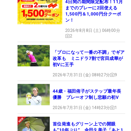
4日間の期間限定配布！11月
までのプレーに2回使える
1,500円＆1,000円分クーポ
ン！
2026年8月8日 (土) 06時00分
2
「プロになって一番の不調」でギア
改革も ミニドラ7割で宮田成華が
初Vに王手
2026年7月31日 (金) 08時27分
9
44歳・福田侑子がステップ最年長
優勝 プレーオフ制し悲願の初V
2026年7月31日 (金) 14時23分
1
首位発進もグリーン上での開眼
も“10年ぶり” 金田久美子「あと1