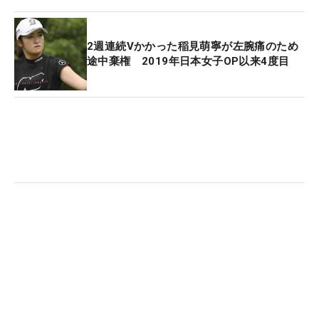
（あきえ）が続いた。トータル7アンダーの5位にこ
ちらもルーキーの阿部未悠が入った。
2週連続Vかかった稲見萌寧が左腕痛のため
途中棄権 2019年日本女子OP以来4度目