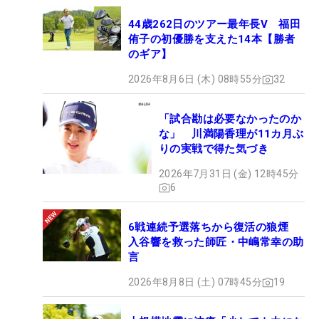
44歳262日のツアー最年長V 福田
侑子の初優勝を支えた14本【勝者
のギア】
2026年8月6日 (木) 08時55分
32
「試合勘は必要なかったのか
な」 川満陽香理が11カ月ぶ
りの実戦で得た気づき
2026年7月31日 (金) 12時45分
6
6戦連続予選落ちから復活の狼煙
入谷響を救った師匠・中嶋常幸の助
言
2026年8月8日 (土) 07時45分
19