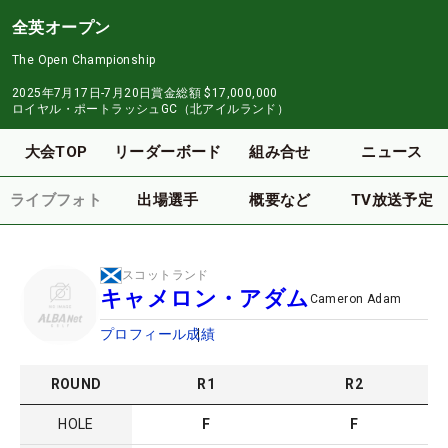
全英オープン
The Open Championship
2025年7月17日-7月20日
賞金総額
$17,000,000
ロイヤル・ポートラッシュGC（北アイルランド）
大会TOP
リーダーボード
組み合せ
ニュース
ライブフォト
出場選手
概要など
TV放送予定
スコットランド
キャメロン・アダム
Cameron Adam
プロフィール
成績
ROUND
R
1
R
2
HOLE
F
F