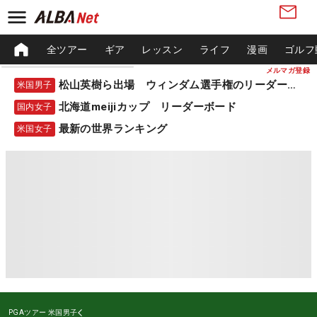
全ツアー
ギア
レッスン
ライフ
漫画
ゴルフ
メルマガ登録
松山英樹ら出場 ウィンダム選手権のリーダーボード
米国男子
北海道meijiカップ リーダーボード
国内女子
最新の世界ランキング
米国女子
PGAツアー
米国男子