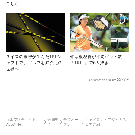
こちら！
スイスの叡智が生んだTPTシ
仲宗根澄香が平均パット数
ャフトで、ゴルフを異次元の
『TRTL』で6人抜き！
世界へ
Recommended by
ゴルフ総合サイト
米国男
全英オー
キャメロン・アダムのス
ALBA Net
子
プン
コア詳細