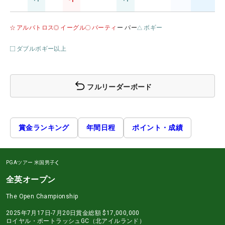
-1
アルバトロス
イーグル
バーティ
ー パー
ボギー
ダブルボギー以上
フルリーダーボード
賞金ランキング
年間日程
ポイント・成績
PGAツアー
米国男子
全英オープン
The Open Championship
2025年7月17日-7月20日
賞金総額
$17,000,000
ロイヤル・ポートラッシュGC（北アイルランド）