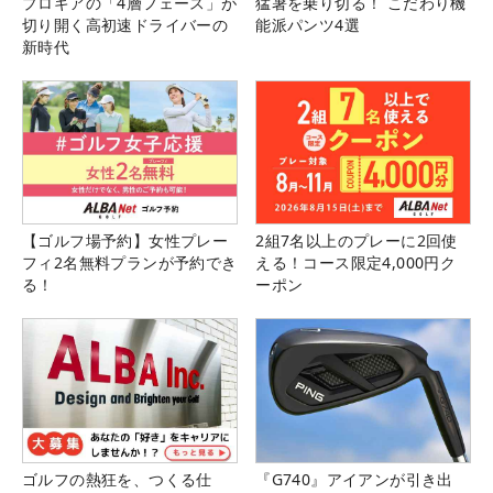
プロギアの「4層フェース」が
猛暑を乗り切る！ こだわり機
切り開く高初速ドライバーの
能派パンツ4選
新時代
【ゴルフ場予約】女性プレー
2組7名以上のプレーに2回使
フィ2名無料プランが予約でき
える！コース限定4,000円ク
る！
ーポン
ゴルフの熱狂を、つくる仕
『G740』アイアンが引き出