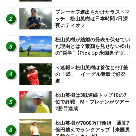
プレーオフ進出をかけたラストマ
2
ッチ 松山英樹は日本時間7日深
夜にティオフ
松山英樹が結婚の発表を伏せてい
3
た理由とは？素顔を見せない松山
の“哲学”【Pick Up 米国男子ツア
ー十大ニュース】
＜速報＞松山英樹は首位と4打差
4
の「65」 イーグル奪取で好発
進
松山英樹は3戦連続トップ10の7
5
位で終戦 M・ブレナンがツアー
2勝目達成
松山英樹が7000万円獲得 通算7
6
億円越えでランクアップ【米国男