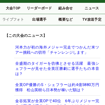
大会TOP
リーダーボード
組み合せ
ニュース
ライブフォト
出場選手
概要など
TV放送予定
【この大会のニュース】
河本力が初の海外メジャー完走でつかんだ米ツ
アー挑戦への切符「チャンレンジします」
全盛期のタイガーを彷彿とさせる活躍 最強シ
ェフラーが見せた全英圧勝劇に選手たちの本音
は？
全英OP優勝のS・シェフラーは約4億5880万円
獲得 松山英樹ら日本勢が稼いだ額は？
金谷拓実が全英OPで40位 6年ぶりメジャー完