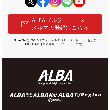
ALBAゴルフニュース
メルマガ登録はこちら
ALBA NetはR&Aのオフィシャルデジタルパートナー、および
USLPGAの日本公式サイトパートナーです。