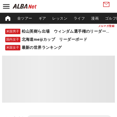
全ツアー
ギア
レッスン
ライフ
漫画
ゴルフ
メルマガ登録
松山英樹ら出場 ウィンダム選手権のリーダーボード
米国男子
北海道meijiカップ リーダーボード
国内女子
最新の世界ランキング
米国女子