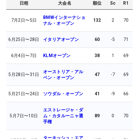
日程
大会名
順位
Sc
R1
R
BMWインターナショ
7月2日
〜
5日
132
2
70
7
ナル・オープン
6月25日
〜
28日
イタリアオープン
60
-5
71
6
6月4日
〜
7日
KLMオープン
38
1
69
7
オーストリア・アル
5月28日
〜
31日
47
-7
69
6
ペン・オープン
5月21日
〜
24日
ソウダル・オープン
41
-9
66
7
エストレージャ・ダ
5月7日
〜
10日
ム・カタルーニャ選
89
0
70
7
手権
ターキッシュ・エア