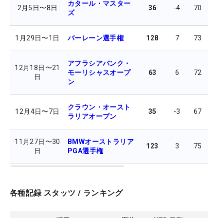
カタール・マスター
2月5日
〜
8日
36
-4
70
6
ズ
1月29日
〜
1日
バーレーン選手権
128
7
73
7
アフラシアバンク・
12月18日
〜
21
モーリシャスオープ
63
6
72
7
日
ン
クラウン・オースト
12月4日
〜
7日
35
-3
67
7
ラリアオープン
11月27日
〜
30
BMWオーストラリア
123
3
75
7
日
PGA選手権
各種記録 スタッツ / ランキング