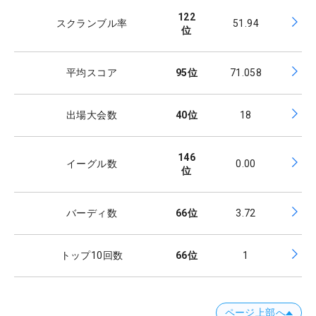
122
スクランブル率
51.94
位
平均スコア
95
位
71.058
出場大会数
40
位
18
146
イーグル数
0.00
位
バーディ数
66
位
3.72
トップ10回数
66
位
1
ページ上部へ