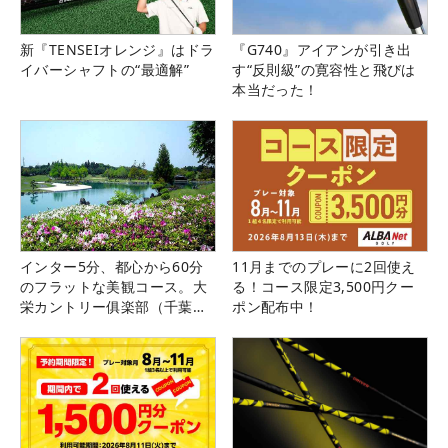
新『TENSEIオレンジ』はドラ
『G740』アイアンが引き出
イバーシャフトの“最適解”
す“反則級”の寛容性と飛びは
本当だった！
インター5分、都心から60分
11月までのプレーに2回使え
のフラットな美観コース。大
る！コース限定3,500円クー
栄カントリー俱楽部（千葉
ポン配布中！
県）