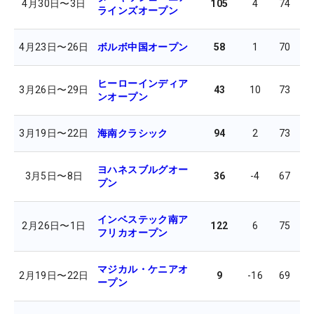
4月30日
〜
3日
105
4
74
7
ラインズオープン
4月23日
〜
26日
ボルボ中国オープン
58
1
70
7
ヒーローインディア
3月26日
〜
29日
43
10
73
7
ンオープン
3月19日
〜
22日
海南クラシック
94
2
73
7
ヨハネスブルグオー
3月5日
〜
8日
36
-4
67
6
プン
インベステック南ア
2月26日
〜
1日
122
6
75
7
フリカオープン
マジカル・ケニアオ
2月19日
〜
22日
9
-16
69
6
ープン