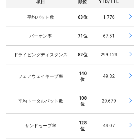
項目
順位
YTD/TTL
平均パット数
63
位
1.776
パーオン率
71
位
67.51
ドライビングディスタンス
82
位
299.123
140
フェアウェイキープ率
49.32
位
108
平均トータルパット数
29.679
位
128
サンドセーブ率
44.07
位