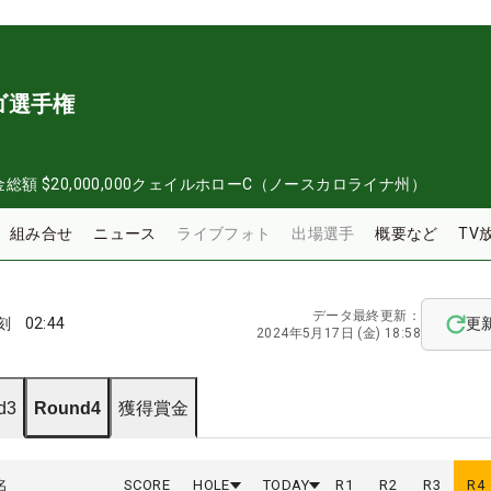
ゴ選手権
金総額
$20,000,000
クェイルホローC（ノースカロライナ州）
組み合せ
ニュース
ライブフォト
出場選手
概要など
TV
データ最終更新：
刻
02:44
更
2024年5月17日 (金) 18:58
d3
Round4
獲得賞金
名
SCORE
HOLE
TODAY
R
1
R
2
R
3
R
4