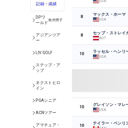
USA
記録・成績
マックス・ホーマ
8
DPワ
USA
欧州男子
ールド
セップ・ストレイ
アジアンツア
8
AUT
ー
ラッセル・ヘンリ
LIV GOLF
10
USA
ステップ・ア
ップ
ネクストヒロ
イン
PGAシニア
グレイソン・マレ
10
USA
ACNツアー
テイラー・ペンリ
アマチュア・
10