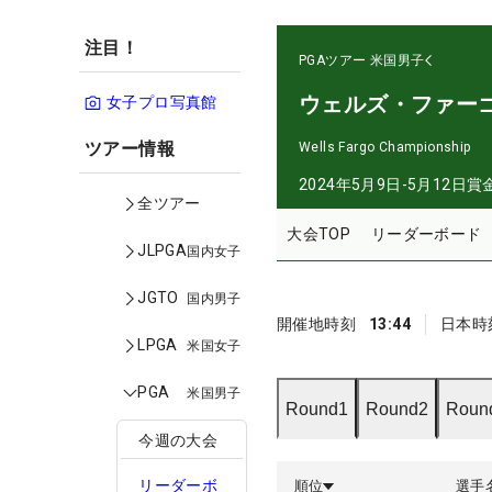
注目！
PGAツアー
米国男子
ウェルズ・ファー
女子プロ写真館
ツアー情報
Wells Fargo Championship
2024年5月9日-5月12日
賞
全ツアー
大会TOP
リーダーボード
JLPGA
国内女子
JGTO
国内男子
開催地時刻
13:44
日本時
LPGA
米国女子
PGA
米国男子
Round1
Round2
Roun
今週の大会
リーダーボ
順位
選手