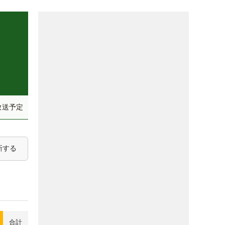
放送予定
新する
合計