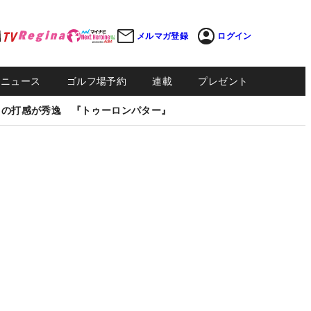
メルマガ登録
ログイン
Sニュース
ゴルフ場予約
連載
プレゼント
しの打感が秀逸 『トゥーロンパター』