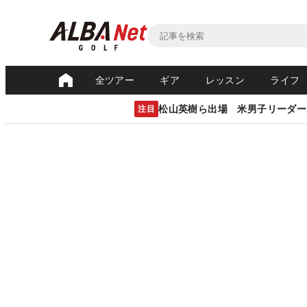
全ツアー
ギア
レッスン
ライフ
松山英樹ら出場 米男子リーダー
注目