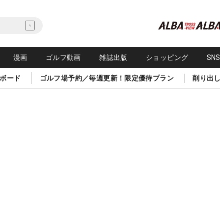
漫画
ゴルフ動画
雑誌出版
ショッピング
SN
ボード
ゴルフ場予約／毎週更新！限定優待プラン
削り出