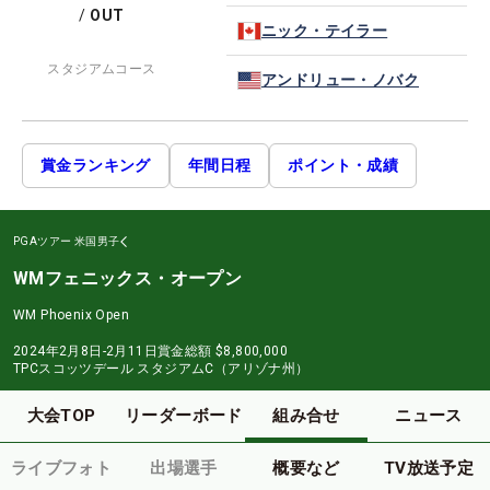
/
OUT
ニック・テイラー
スタジアムコース
アンドリュー・ノバク
賞金ランキング
年間日程
ポイント・成績
PGAツアー
米国男子
WMフェニックス・オープン
WM Phoenix Open
2024年2月8日-2月11日
賞金総額
$8,800,000
TPCスコッツデール スタジアムC（アリゾナ州）
大会TOP
リーダーボード
組み合せ
ニュース
ライブフォト
出場選手
概要など
TV放送予定