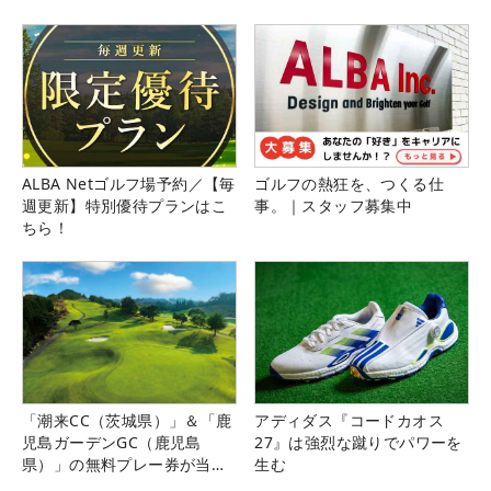
ALBA Netゴルフ場予約／【毎
ゴルフの熱狂を、つくる仕
週更新】特別優待プランはこ
事。｜スタッフ募集中
ちら！
「潮来CC（茨城県）」＆「鹿
アディダス『コードカオス
児島ガーデンGC（鹿児島
27』は強烈な蹴りでパワーを
県）」の無料プレー券が当た
生む
る！！