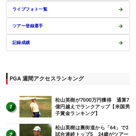
→
ライブフォト一覧
→
ツアー登録選手
→
記録成績
PGA 週間アクセスランキング
松山英樹が7000万円獲得 通算7
1
億円越えでランクアップ【米国男
子賞金ランキング】
松山英樹は裏街道から「64」で2
2
試合連続トップ5 24歳がツアー