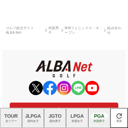
ゴルフ総合サイト
米国男
WMフェニックス・オ
組み合わ
ALBA Net
子
ープン
せ
ALBAゴルフニュース
TOUR
JLPGA
JGTO
LPGA
PGA
閉じる
メルマガ登録はこちら
全ツアー
国内女子
国内男子
米国女子
米国男子
更新