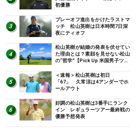
初優勝
プレーオフ進出をかけたラストマ
3
ッチ 松山英樹は日本時間7日深
夜にティオフ
松山英樹が結婚の発表を伏せてい
4
た理由とは？素顔を見せない松山
の“哲学”【Pick Up 米国男子ツア
ー十大ニュース】
＜速報＞松山英樹は初日
5
「67」 久常涼は4アンダーでホ
ールアウト
好調の松山英樹は3番手にランク
6
イン レギュラーツアー最終戦の
優勝予想発表