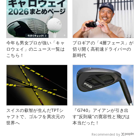
今年も男女プロが強い「キャ
プロギアの「4層フェース」が
ロウェイ」のニュース一覧は
切り開く高初速ドライバーの
こちら！
新時代
スイスの叡智が生んだTPTシ
『G740』アイアンが引き出
ャフトで、ゴルフを異次元の
す“反則級”の寛容性と飛びは
世界へ
本当だった！
Recommended by