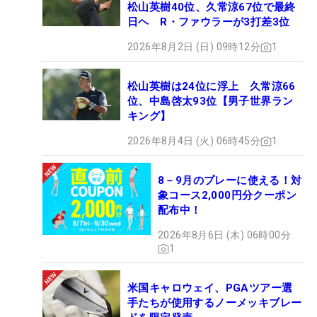
松山英樹40位、久常涼67位で最終
日ヘ R・ファウラーが3打差3位
2026年8月2日 (日) 09時12分
1
松山英樹は24位に浮上 久常涼66
位、中島啓太93位【男子世界ラン
キング】
2026年8月4日 (火) 06時45分
1
8－9月のプレーに使える！対
象コース2,000円分クーポン
配布中！
2026年8月6日 (木) 06時00分
1
米国キャロウェイ、PGAツアー選
手たちが使用するノーメッキブレー