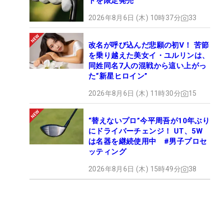
ドを限定発売
2026年8月6日 (木) 10時37分
33
改名が呼び込んだ悲願の初V！ 苦節
を乗り越えた美女イ・ユルリンは、
同姓同名7人の混戦から這い上がっ
た“新星ヒロイン”
2026年8月6日 (木) 11時30分
15
“替えないプロ”今平周吾が10年ぶり
にドライバーチェンジ！ UT、5W
は名器を継続使用中 #男子プロセ
ッティング
2026年8月6日 (木) 15時49分
38