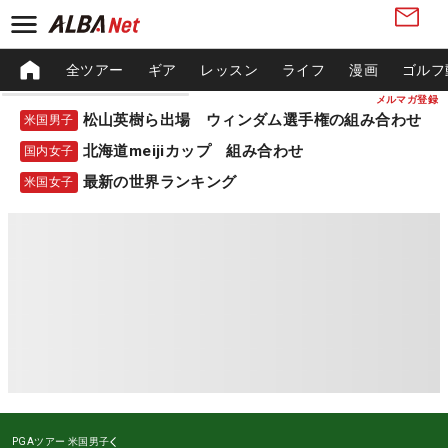
全ツアー
ギア
レッスン
ライフ
漫画
ゴルフ
メルマガ登録
松山英樹ら出場 ウィンダム選手権の組み合わせ
米国男子
北海道meijiカップ 組み合わせ
国内女子
最新の世界ランキング
米国女子
PGAツアー
米国男子