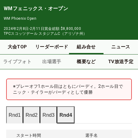
WMフェニックス・オープン
WM Phoenix Open
2024年2月8日-2月11日
賞金総額
$8,800,000
TPCスコッツデール スタジアムC（アリゾナ州）
大会TOP
リーダーボード
組み合せ
ニュース
ライブフォト
出場選手
概要など
TV放送予定
※プレーオフ1ホール目はともにバーディ。2ホール目で
ニック・テイラーがバーディとして優勝
Rnd1
Rnd2
Rnd3
Rnd4
スタート時間
選手名