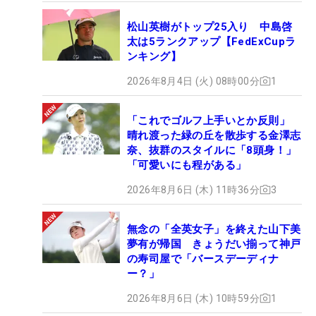
松山英樹がトップ25入り 中島啓
太は5ランクアップ【FedExCupラ
ンキング】
2026年8月4日 (火) 08時00分
1
「これでゴルフ上手いとか反則」
晴れ渡った緑の丘を散歩する金澤志
奈、抜群のスタイルに「8頭身！」
「可愛いにも程がある」
2026年8月6日 (木) 11時36分
3
無念の「全英女子」を終えた山下美
夢有が帰国 きょうだい揃って神戸
の寿司屋で「バースデーディナ
ー？」
2026年8月6日 (木) 10時59分
1