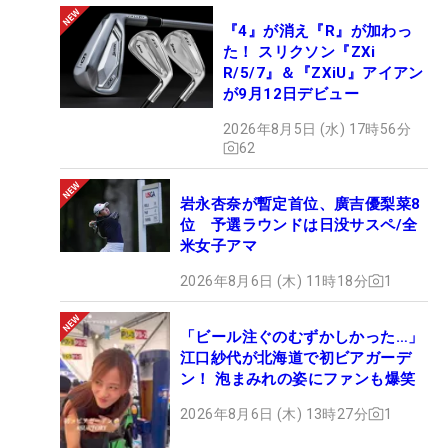
『4』が消え『R』が加わっ
た！ スリクソン『ZXi
R/5/7』＆『ZXiU』アイアン
が9月12日デビュー
2026年8月5日 (水) 17時56分
62
岩永杏奈が暫定首位、廣吉優梨菜8
位 予選ラウンドは日没サスペ/全
米女子アマ
2026年8月6日 (木) 11時18分
1
「ビール注ぐのむずかしかった…」
江口紗代が北海道で初ビアガーデ
ン！ 泡まみれの姿にファンも爆笑
2026年8月6日 (木) 13時27分
1