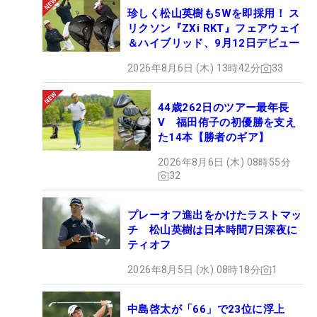
珍しく松山英樹も5Wを即採用！ ス
リクソン『ZXi RKT』フェアウェイ
＆ハイブリッド、9月12日デビュー
2026年8月6日 (木) 13時42分
33
44歳262日のツアー最年長
V 福田侑子の初優勝を支え
た14本【勝者のギア】
2026年8月6日 (木) 08時55分
32
プレーオフ進出をかけたラストマッ
チ 松山英樹は日本時間7日深夜に
ティオフ
2026年8月5日 (水) 08時18分
1
中島啓太が「66」で23位に浮上