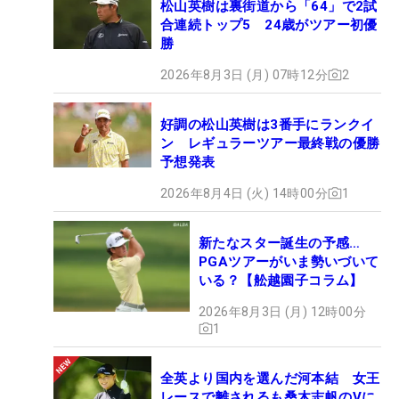
松山英樹は裏街道から「64」で2試
合連続トップ5 24歳がツアー初優
勝
2026年8月3日 (月) 07時12分
2
好調の松山英樹は3番手にランクイ
ン レギュラーツアー最終戦の優勝
予想発表
2026年8月4日 (火) 14時00分
1
新たなスター誕生の予感…
PGAツアーがいま勢いづいて
いる？【舩越園子コラム】
2026年8月3日 (月) 12時00分
1
全英より国内を選んだ河本結 女王
レースで離されるも桑木志帆のVに