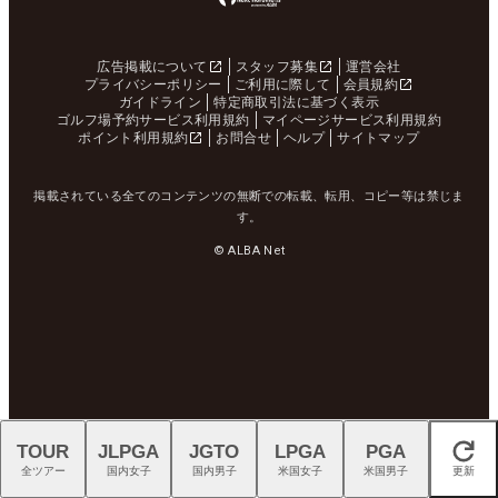
広告掲載について
スタッフ募集
運営会社
プライバシーポリシー
ご利用に際して
会員規約
ガイドライン
特定商取引法に基づく表示
ゴルフ場予約サービス利用規約
マイページサービス利用規約
ポイント利用規約
お問合せ
ヘルプ
サイトマップ
掲載されている全てのコンテンツの無断での転載、転用、コピー等は禁じま
す。
© ALBA Net
TOUR
JLPGA
JGTO
LPGA
PGA
閉じる
全ツアー
国内女子
国内男子
米国女子
米国男子
更新