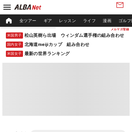
全ツアー
ギア
レッスン
ライフ
漫画
ゴルフ
メルマガ登録
松山英樹ら出場 ウィンダム選手権の組み合わせ
米国男子
北海道meijiカップ 組み合わせ
国内女子
最新の世界ランキング
米国女子