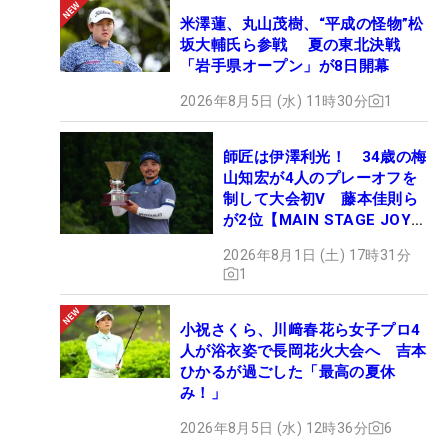
米澤蓮、丸山茂樹、“平成の怪物”松
坂大輔氏ら参戦 夏の東北決戦
「岩手県オープン」が8日開幕
2026年8月5日 (水) 11時30分
1
師匠は伊澤利光！ 34歳の梅
山知宏が4人のプレーオフを
制して大会初V 藤本佳則ら
が2位【MAIN STAGE JOYX
OPEN】
2026年8月1日 (土) 17時31分
1
小祝さくら、川﨑春花ら女子プロ4
人が浴衣姿で長岡花火大会へ 吉本
ひかるが過ごした「最高の夏休
み！」
2026年8月5日 (水) 12時36分
6