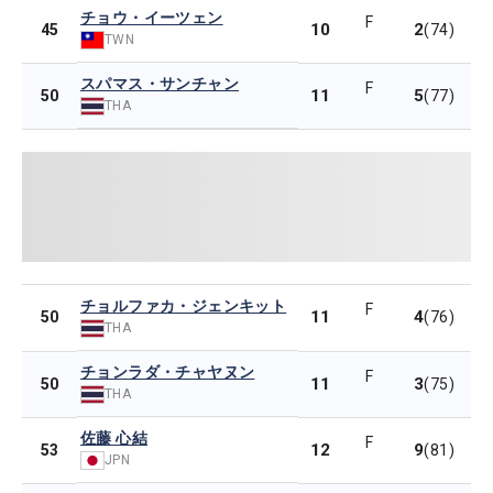
チョウ・イーツェン
F
10
2
45
(74)
TWN
スパマス・サンチャン
F
11
5
50
(77)
THA
チョルファカ・ジェンキット
F
11
4
50
(76)
THA
チョンラダ・チャヤヌン
F
11
3
50
(75)
THA
佐藤 心結
F
12
9
53
(81)
JPN