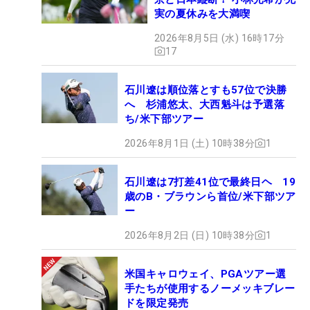
実の夏休みを大満喫
2026年8月5日 (水) 16時17分
17
石川遼は順位落とすも57位で決勝
へ 杉浦悠太、大西魁斗は予選落
ち/米下部ツアー
2026年8月1日 (土) 10時38分
1
石川遼は7打差41位で最終日ヘ 19
歳のB・ブラウンら首位/米下部ツア
ー
2026年8月2日 (日) 10時38分
1
米国キャロウェイ、PGAツアー選
手たちが使用するノーメッキブレー
ドを限定発売