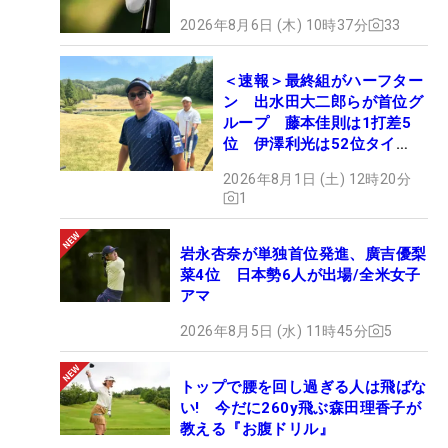
2026年8月6日 (木) 10時37分
33
＜速報＞最終組がハーフター
ン 出水田大二郎らが首位グ
ループ 藤本佳則は1打差5
位 伊澤利光は52位タイ
【MAIN STAGE JOYX
2026年8月1日 (土) 12時20分
OPEN】
1
岩永杏奈が単独首位発進、廣吉優梨
菜4位 日本勢6人が出場/全米女子
アマ
2026年8月5日 (水) 11時45分
5
トップで腰を回し過ぎる人は飛ばな
い! 今だに260y飛ぶ森田理香子が
教える『お腹ドリル』