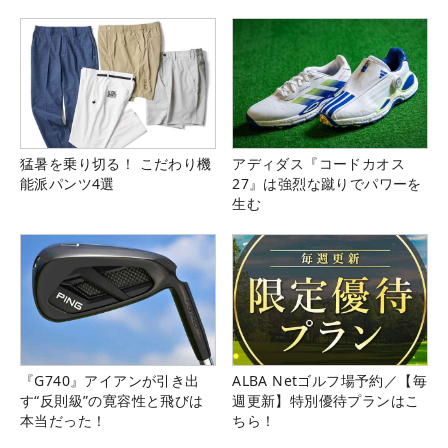
猛暑を乗り切る！ こだわり機
アディダス『コードカオス
能派パンツ4選
27』は強烈な蹴りでパワーを
生む
『G740』アイアンが引き出
ALBA Netゴルフ場予約／【毎
す“反則級”の寛容性と飛びは
週更新】特別優待プランはこ
本当だった！
ちら！