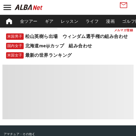
全ツアー
ギア
レッスン
ライフ
漫画
ゴルフ
メルマガ登録
松山英樹ら出場 ウィンダム選手権の組み合わせ
米国男子
北海道meijiカップ 組み合わせ
国内女子
最新の世界ランキング
米国女子
アマチュア・その他