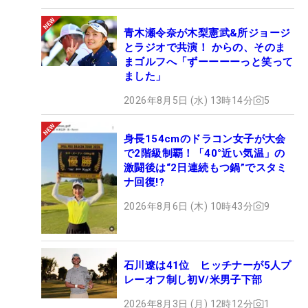
青木瀬令奈が木梨憲武&所ジョージ
とラジオで共演！ からの、そのま
まゴルフへ「ずーーーーっと笑って
ました」
2026年8月5日 (水) 13時14分
5
身長154cmのドラコン女子が大会
で2階級制覇！「40°近い気温」の
激闘後は“2日連続もつ鍋”でスタミ
ナ回復!?
2026年8月6日 (木) 10時43分
9
石川遼は41位 ヒッチナーが5人プ
レーオフ制し初V/米男子下部
2026年8月3日 (月) 12時12分
1