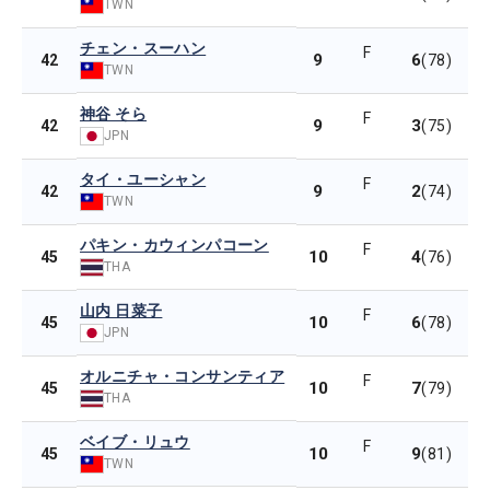
TWN
チェン・スーハン
F
9
6
42
(78)
TWN
神谷 そら
F
9
3
42
(75)
JPN
タイ・ユーシャン
F
9
2
42
(74)
TWN
パキン・カウィンパコーン
F
10
4
45
(76)
THA
山内 日菜子
F
10
6
45
(78)
JPN
オルニチャ・コンサンティア
F
10
7
45
(79)
THA
ベイブ・リュウ
F
10
9
45
(81)
TWN