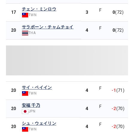
チェン・ミンロウ
F
3
0
17
(72)
TWN
サラポーン・チャムチョイ
F
4
0
20
(72)
THA
サイ・ペイイン
F
4
-1
20
(71)
TWN
安福 千乃
F
4
-2
20
(70)
JPN
シュ・ウェイリン
F
4
-2
20
(70)
TWN