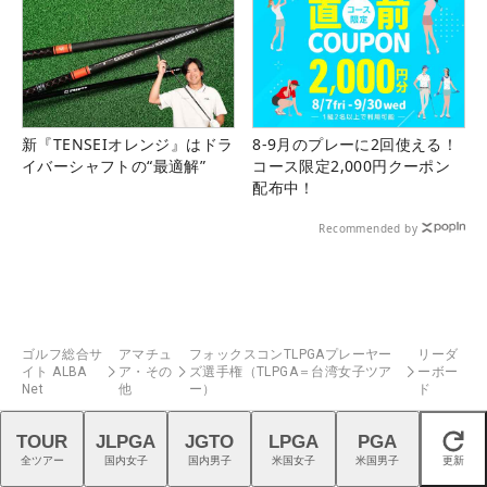
新『TENSEIオレンジ』はドラ
8-9月のプレーに2回使える！
イバーシャフトの“最適解”
コース限定2,000円クーポン
配布中！
Recommended by
ゴルフ総合サ
アマチュ
フォックスコンTLPGAプレーヤー
リーダ
イト ALBA
ア・その
ズ選手権（TLPGA＝台湾女子ツア
ーボー
Net
他
ー）
ド
TOUR
JLPGA
JGTO
LPGA
PGA
閉じる
全ツアー
国内女子
国内男子
米国女子
米国男子
更新