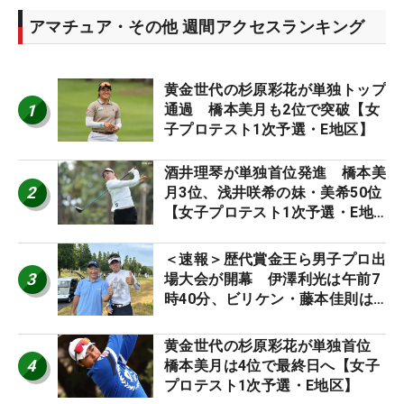
アマチュア・その他 週間アクセスランキング
黄金世代の杉原彩花が単独トップ
1
通過 橋本美月も2位で突破【女
子プロテスト1次予選・E地区】
酒井理琴が単独首位発進 橋本美
2
月3位、浅井咲希の妹・美希50位
【女子プロテスト1次予選・E地
区】
＜速報＞歴代賞金王ら男子プロ出
3
場大会が開幕 伊澤利光は午前7
時40分、ビリケン・藤本佳則は
午前9時30分にティオフ【MAIN
STAGE JOYX OPEN】
黄金世代の杉原彩花が単独首位
4
橋本美月は4位で最終日へ【女子
プロテスト1次予選・E地区】