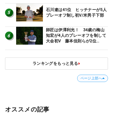
石川遼は41位 ヒッチナーが5人
5
プレーオフ制し初V/米男子下部
師匠は伊澤利光！ 34歳の梅山
6
知宏が4人のプレーオフを制して
大会初V 藤本佳則らが2位
【MAIN STAGE JOYX OPEN】
ランキングをもっと見る
ページ上部へ
オススメの記事