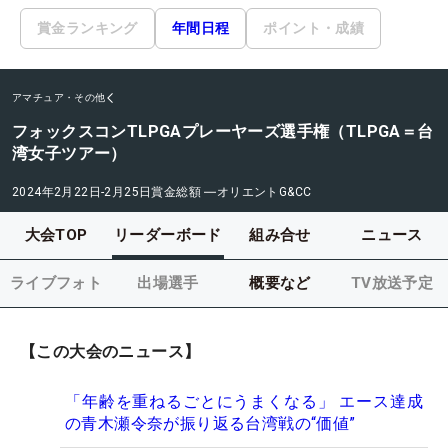
賞金ランキング
年間日程
ポイント・成績
アマチュア・その他
フォックスコンTLPGAプレーヤーズ選手権（TLPGA＝台
湾女子ツアー）
2024年2月22日-2月25日
賞金総額
―
オリエントG&CC
大会TOP
リーダーボード
組み合せ
ニュース
ライブフォト
出場選手
概要など
TV放送予定
【この大会のニュース】
「年齢を重ねるごとにうまくなる」 エース達成
の青木瀬令奈が振り返る台湾戦の“価値”