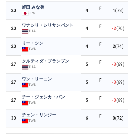
蛭田 みな美
F
4
1
20
(73)
JPN
ワナシリ・シリサンパント
F
4
-2
20
(70)
THA
リー・シン
F
4
2
20
(74)
TWN
クルティダ・プランプン
F
5
-3
27
(69)
THA
ワン・リーニン
F
5
-3
27
(69)
TWN
チー・ジェシカ・パン
F
5
-3
27
(69)
TWN
チェン・リンジー
F
6
0
30
(72)
TWN