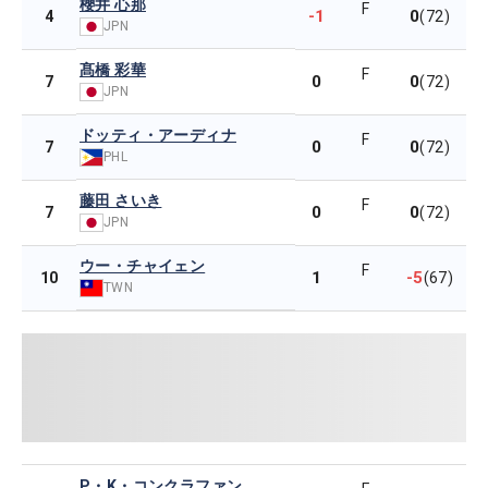
櫻井 心那
F
-1
0
4
(72)
JPN
髙橋 彩華
F
0
0
7
(72)
JPN
ドッティ・アーディナ
F
0
0
7
(72)
PHL
藤田 さいき
F
0
0
7
(72)
JPN
ウー・チャイェン
F
1
-5
10
(67)
TWN
P・K・コンクラファン