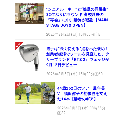
”シニアルーキー”と“義足の同級生”
32年ぶりにラウンド 高校以来の
『再会』に中川勝弥が感謝【MAIN
STAGE JOYX OPEN】
2026年8月2日 (日) 15時05分
3
選手は“長く使える”点をべた褒め！
創業者復帰でソールを見直した、ク
リーブランド『RTZ 2』ウェッジが
9月12日デビュー
2026年8月5日 (水) 15時09分
60
44歳262日のツアー最年長
V 福田侑子の初優勝を支え
た14本【勝者のギア】
2026年8月6日 (木) 08時55分
32