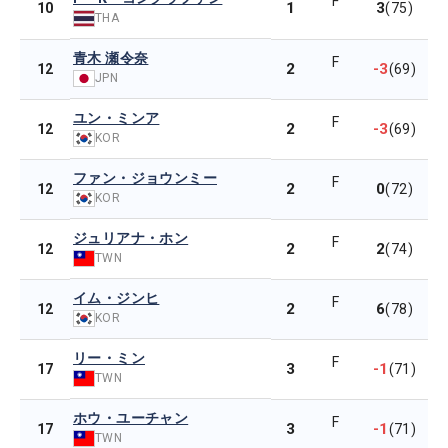
F
1
3
10
(75)
THA
青木 瀬令奈
F
2
-3
12
(69)
JPN
ユン・ミンア
F
2
-3
12
(69)
KOR
ファン・ジョウンミー
F
2
0
12
(72)
KOR
ジュリアナ・ホン
F
2
2
12
(74)
TWN
イム・ジンヒ
F
2
6
12
(78)
KOR
リー・ミン
F
3
-1
17
(71)
TWN
ホウ・ユーチャン
F
3
-1
17
(71)
TWN