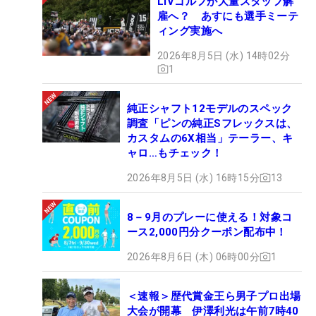
LIVゴルフが大量スタッフ解
雇へ？ あすにも選手ミーテ
ィング実施へ
2026年8月5日 (水) 14時02分
1
純正シャフト12モデルのスペック
調査「ピンの純正Sフレックスは、
カスタムの6X相当」テーラー、キ
ャロ…もチェック！
2026年8月5日 (水) 16時15分
13
8－9月のプレーに使える！対象コ
ース2,000円分クーポン配布中！
2026年8月6日 (木) 06時00分
1
＜速報＞歴代賞金王ら男子プロ出場
大会が開幕 伊澤利光は午前7時40