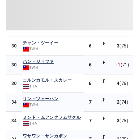
チャン・ツーイー
F
6
3
30
(75)
TWN
ハン・ジョファ
F
6
-1
30
(71)
TWN
コルンカモル・スカレー
F
6
4
30
(76)
THA
リン・ツェーハン
F
7
2
34
(74)
TWN
ミンド・ムアンクフムサクル
F
7
3
34
(75)
THA
ワサワン・サンカポン
F