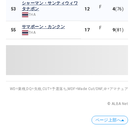
シャーマン・サンティウィワ
F
タナポン
12
4
53
(76)
THA
サマポーン・カンクン
F
17
9
55
(81)
THA
WD=棄権,
DQ=失格,
CUT=予選落ち,
MDF=Made Cut/DNF,
＠=アマチュア
© ALBA Net
ページ上部へ