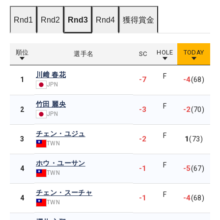
Rnd1
Rnd2
Rnd3
Rnd4
獲得賞金
順位
HOLE
TODAY
選手名
SC
川﨑 春花
F
-7
-4
1
(68)
JPN
竹田 麗央
F
-3
-2
2
(70)
JPN
チェン・ユジュ
F
-2
1
3
(73)
TWN
ホウ・ユーサン
F
-1
-5
4
(67)
TWN
チェン・スーチャ
F
-1
-4
4
(68)
TWN