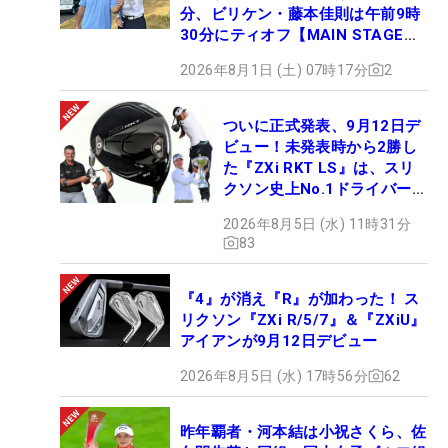
分、ビリケン・藤本佳則は午前9時
30分にティオフ【MAIN STAGE
JOYX OPEN】
2026年8月1日 (土) 07時17分
2
ついに正式発表、9月12日デ
ビュー！未発表時から2勝し
た『ZXi RKT LS』は、スリ
クソン史上No.1ドライバー!?
【打ってみた】
2026年8月5日 (水) 11時31分
83
『4』が消え『R』が加わった！ ス
リクソン『ZXi R/5/7』＆『ZXiU』
アイアンが9月12日デビュー
2026年8月5日 (水) 17時56分
62
昨年覇者・河本結は小祝さくら、佐