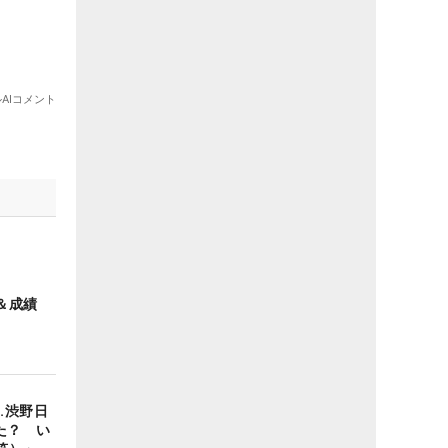
＆成績
…渋野日
た？ い