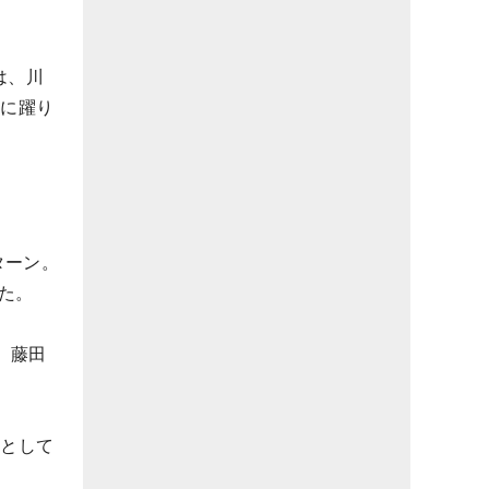
は、川
位に躍り
ターン。
た。
。藤田
イとして