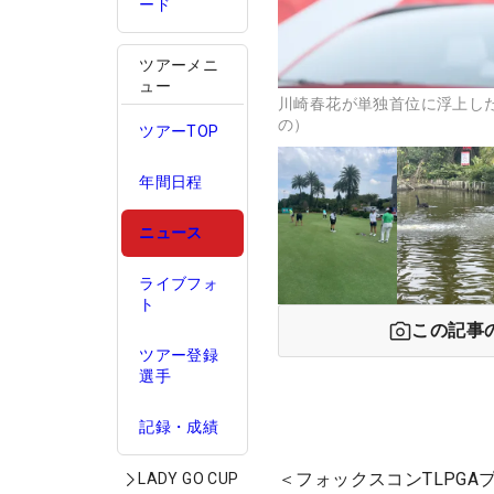
ード
ツアーメニ
ュー
川崎春花が単独首位に浮上した
の）
ツアーTOP
年間日程
ニュース
ライブフォ
ト
この記事
ツアー登録
選手
記録・成績
＜フォックスコンTLPGA
LADY GO CUP