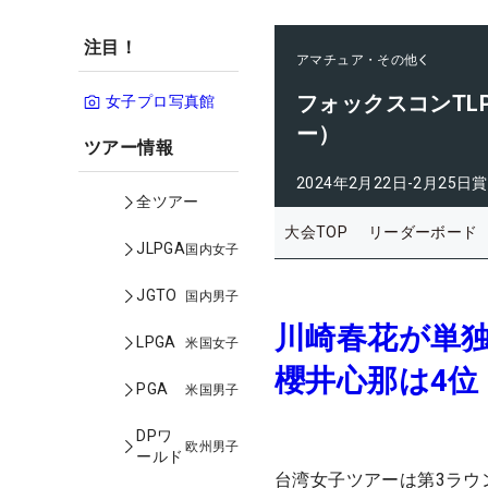
注目！
アマチュア・その他
フォックスコンTL
女子プロ写真館
ー）
ツアー情報
2024年2月22日-2月25日
賞
全ツアー
大会TOP
リーダーボード
JLPGA
国内女子
JGTO
国内男子
川崎春花が単独
LPGA
米国女子
櫻井心那は4位
PGA
米国男子
DPワ
欧州男子
ールド
台湾女子ツアーは第3ラウ