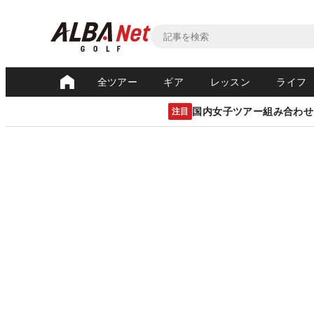
全ツアー
ギア
レッスン
ライフ
国内女子ツアー組み合わせ
注目