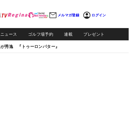
メルマガ登録
ログイン
Sニュース
ゴルフ場予約
連載
プレゼント
感が秀逸 『トゥーロンパター』