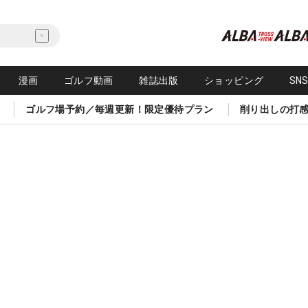
漫画
ゴルフ動画
雑誌出版
ショッピング
SN
ゴルフ場予約／毎週更新！限定優待プラン
削り出しの打