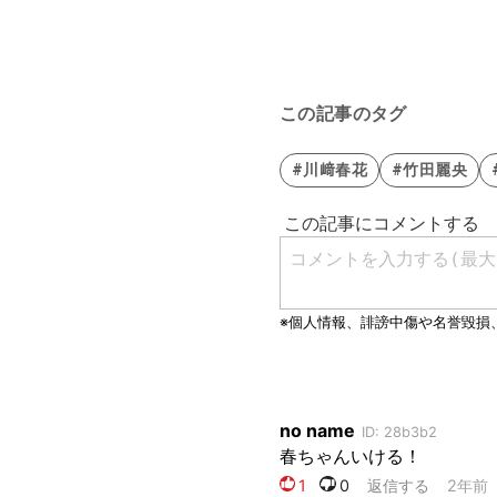
この記事のタグ
#川﨑春花
#竹田麗央