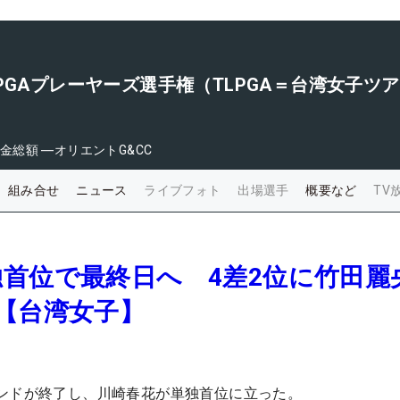
PGAプレーヤーズ選手権（TLPGA＝台湾女子ツア
金総額
―
オリエントG&CC
組み合せ
ニュース
ライブフォト
出場選手
概要など
TV
首位で最終日へ 4差2位に竹田麗
【台湾女子】
ンドが終了し、川崎春花が単独首位に立った。