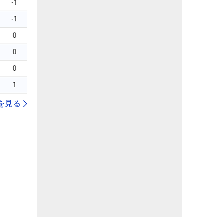
-1
-1
0
0
0
1
を見る
）