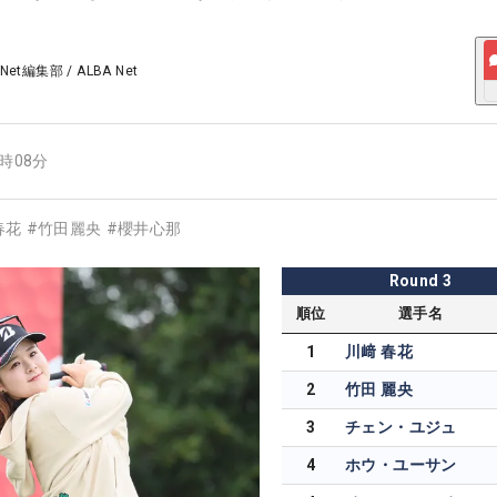
 Net編集部
/
ALBA Net
7時08分
春花
#
竹田麗央
#
櫻井心那
Round
3
順位
選手名
1
川﨑 春花
2
竹田 麗央
3
チェン・ユジュ
4
ホウ・ユーサン