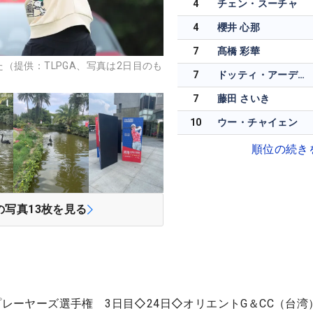
4
チェン・スーチャ
4
櫻井 心那
7
髙橋 彩華
（提供：TLPGA、写真は2日目のも
7
ドッティ・アーディナ
7
藤田 さいき
10
ウー・チャイェン
順位の続き
の写真
13
枚を見る
プレーヤーズ選手権 3日目◇24日◇オリエントG＆CC（台湾