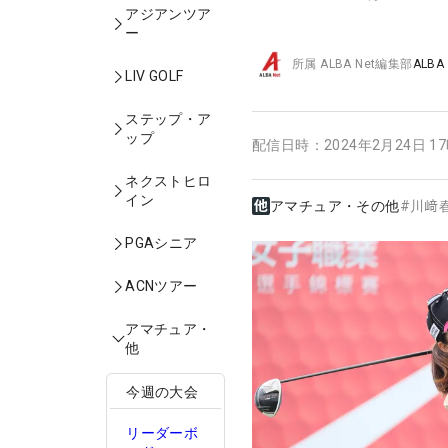
アジアンツア
ー
所属
ALBA Net編集部
ALBA
LIV GOLF
ステップ・ア
ップ
配信日時：
2024年2月24日 1
ネクストヒロ
イン
アマチュア・その他
#
川﨑
PGAシニア
ACNツアー
アマチュア・
他
今週の大会
リーダーボ