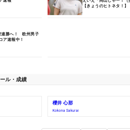
ア速報
えいえ「岡山じゃー！（
【きょうのヒトネタ！】
2連勝へ！ 欧州男子
コア速報中！
ール・成績
櫻井 心那
Kokona Sakurai