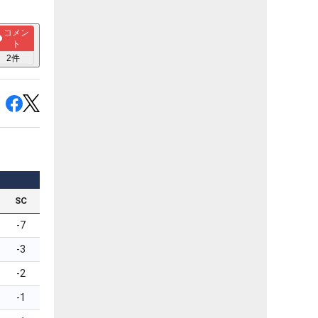
コメン
ト
2
件
SC
-7
-3
-2
-1