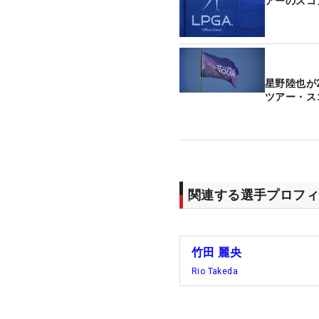
アーのスコ
星野陸也が
ツアー・ス
関連する選手プロフィ
竹田 麗央
Rio Takeda