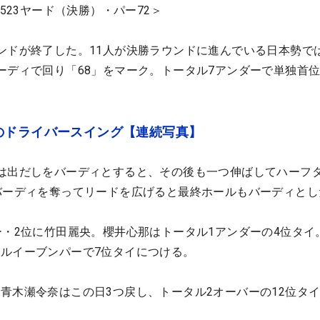
6523ヤード（決勝）・パー72＞
ンドが終了した。11人が決勝ラウンドに進んでいる日本勢で
ーディで回り「68」をマーク。トータル7アンダーで単独首
のドライバースイング【連続写真】
は出だしをバーディとすると、その後も一つ伸ばしてハーフ
バーディを奪ってリードを広げると最終ホールもバーディとし
ー・2位に竹田麗央。櫻井心那はトータル1アンダーの4位タイ
ルイーブンパーで7位タイにつける。
青木瀬令奈はこの日3つ戻し、トータル2オーバーの12位タ