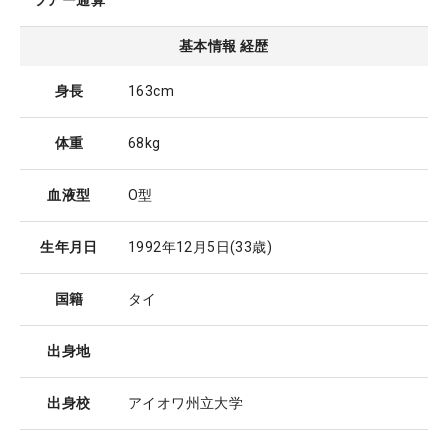
ツアー通算
基本情報 経歴
身長
163cm
体重
68kg
血液型
O型
生年月日
1992年12月5日
(33歳)
国籍
タイ
出身地
出身校
アイオワ州立大学