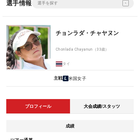
選手情報
チョンラダ・チャヤヌン
Chonlada Chayanun
（33歳）
タイ
主戦
米国女子
プロフィール
大会成績/スタッツ
成績