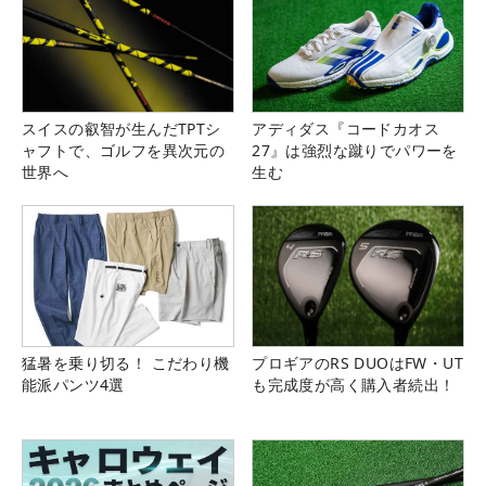
スイスの叡智が生んだTPTシ
アディダス『コードカオス
ャフトで、ゴルフを異次元の
27』は強烈な蹴りでパワーを
世界へ
生む
猛暑を乗り切る！ こだわり機
プロギアのRS DUOはFW・UT
能派パンツ4選
も完成度が高く購入者続出！