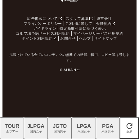
広告掲載について
スタッフ募集
運営会社
プライバシーポリシー
ご利用に際して
会員規約
ガイドライン
特定商取引法に基づく表示
ゴルフ場予約サービス利用規約
マイページサービス利用規約
ポイント利用規約
お問合せ
ヘルプ
サイトマップ
掲載されている全てのコンテンツの無断での転載、転用、コピー等は禁じま
す。
© ALBA Net
TOUR
JLPGA
JGTO
LPGA
PGA
閉じる
全ツアー
国内女子
国内男子
米国女子
米国男子
更新