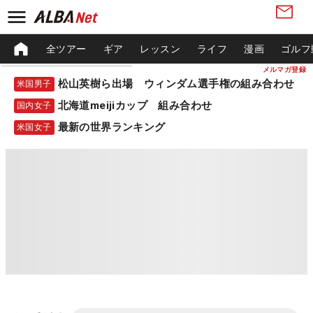
全ツアー
ギア
レッスン
ライフ
漫画
ゴルフ
メルマガ登録
松山英樹ら出場 ウィンダム選手権の組み合わせ
米国男子
北海道meijiカップ 組み合わせ
国内女子
最新の世界ランキング
米国女子