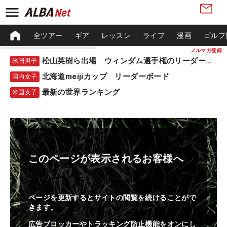
全ツアー
ギア
レッスン
ライフ
漫画
ゴルフ
メルマガ登録
松山英樹ら出場 ウィンダム選手権のリーダーボード
米国男子
北海道meijiカップ リーダーボード
国内女子
最新の世界ランキング
米国女子
このページが表示されるお客様へ
ページを更新するとサイトの閲覧を続けることがで
きます。
広告ブロッカーやトラッキング防止機能をオンにし