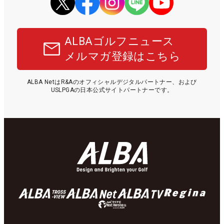
ALBAゴルフニュース
メルマガ登録はこちら
ALBA NetはR&Aのオフィシャルデジタルパートナー、および
USLPGAの日本公式サイトパートナーです。