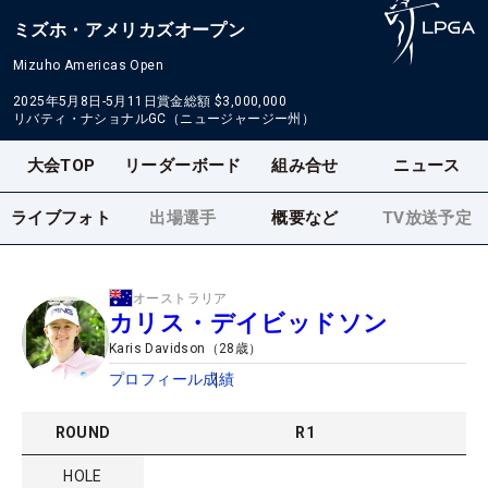
ミズホ・アメリカズオープン
Mizuho Americas Open
2025年5月8日-5月11日
賞金総額
$3,000,000
リバティ・ナショナルGC（ニュージャージー州）
大会TOP
リーダーボード
組み合せ
ニュース
ライブフォト
出場選手
概要など
TV放送予定
オーストラリア
カリス・デイビッドソン
Karis Davidson
（
28
歳）
プロフィール
成績
ROUND
R
1
HOLE