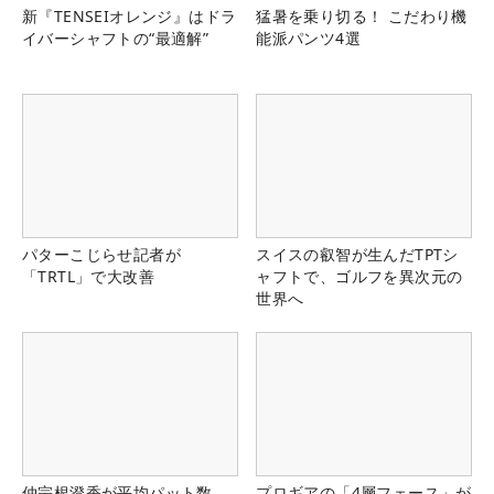
新『TENSEIオレンジ』はドラ
猛暑を乗り切る！ こだわり機
イバーシャフトの“最適解”
能派パンツ4選
パターこじらせ記者が
スイスの叡智が生んだTPTシ
「TRTL」で大改善
ャフトで、ゴルフを異次元の
世界へ
仲宗根澄香が平均パット数
プロギアの「4層フェース」が