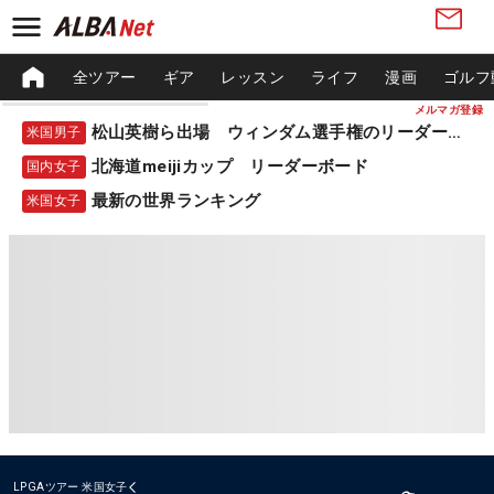
全ツアー
ギア
レッスン
ライフ
漫画
ゴルフ
メルマガ登録
松山英樹ら出場 ウィンダム選手権のリーダーボード
米国男子
北海道meijiカップ リーダーボード
国内女子
最新の世界ランキング
米国女子
LPGAツアー
米国女子