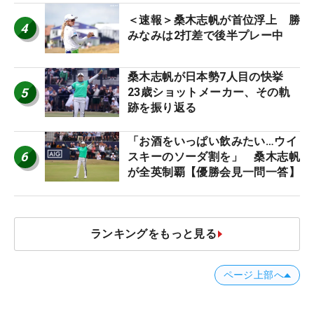
＜速報＞桑木志帆が首位浮上 勝
4
みなみは2打差で後半プレー中
桑木志帆が日本勢7人目の快挙
5
23歳ショットメーカー、その軌
跡を振り返る
「お酒をいっぱい飲みたい…ウイ
6
スキーのソーダ割を」 桑木志帆
が全英制覇【優勝会見一問一答】
ランキングをもっと見る
ページ上部へ