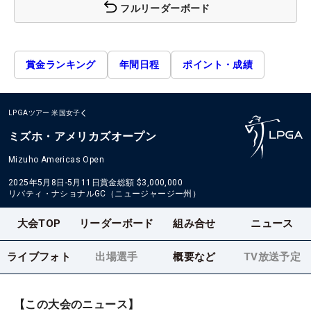
フルリーダーボード
賞金ランキング
年間日程
ポイント・成績
LPGAツアー
米国女子
ミズホ・アメリカズオープン
Mizuho Americas Open
2025年5月8日-5月11日
賞金総額
$3,000,000
リバティ・ナショナルGC（ニュージャージー州）
大会TOP
リーダーボード
組み合せ
ニュース
ライブフォト
出場選手
概要など
TV放送予定
【この大会のニュース】