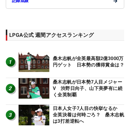
→
記録成績
LPGA公式 週間アクセスランキング
桑木志帆が全英最高額2億3000万
1
円ゲット 日本勢の獲得賞金は？
桑木志帆が日本勢7人目メジャー
2
V 渋野日向子、山下美夢有に続
く全英制覇
日本人女子7人目の快挙なるか
3
全英決着は何時ごろ？ 桑木志帆
は3打差逆転へ