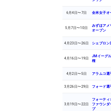
6月4日
〜
7日
全米女子オ
みずほアメ
5月7日
〜
10日
オープン
4月23日
〜
26日
シェブロン
JMイーグル
4月16日
〜
19日
権
4月2日
〜
5日
アラムコ選
3月26日
〜
29日
フォード選
フォーティ
3月19日
〜
22日
ファウンダ
プ