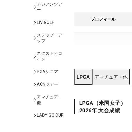
アジアンツア
ー
プロフィール
LIV GOLF
ステップ・ア
ップ
ネクストヒロ
イン
PGAシニア
LPGA
アマチュア・他
ACNツアー
アマチュア・
LPGA
（米国女子）
他
2026
年 大会成績
LADY GO CUP