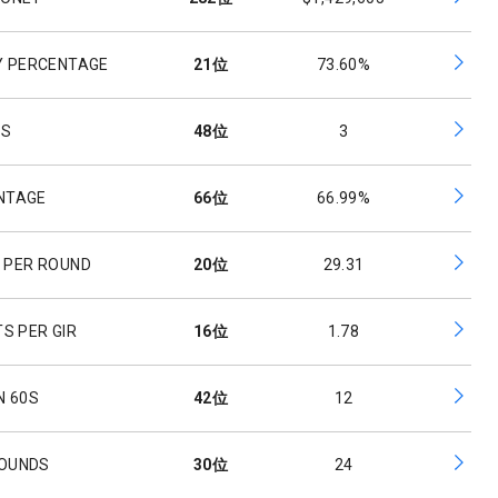
Y PERCENTAGE
21
位
73.60%
ES
48
位
3
ENTAGE
66
位
66.99%
 PER ROUND
20
位
29.31
S PER GIR
16
位
1.78
N 60S
42
位
12
ROUNDS
30
位
24