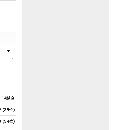
14
試合
8
(
39
位)
t
(
54
位)