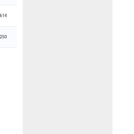
,614
,250