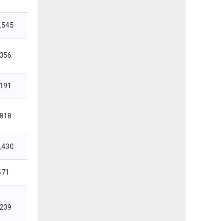
,545
,356
,191
,818
,430
571
,239