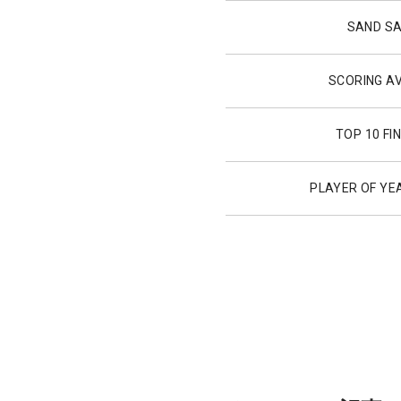
SAND S
SCORING A
TOP 10 FI
PLAYER OF YE