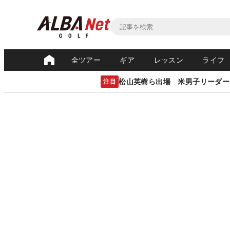
全ツアー
ギア
レッスン
ライフ
松山英樹ら出場 米男子リーダー
注目