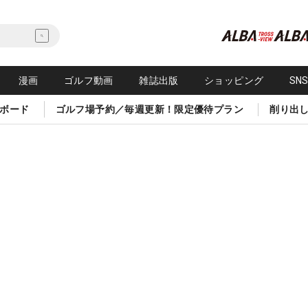
漫画
ゴルフ動画
雑誌出版
ショッピング
SN
ボード
ゴルフ場予約／毎週更新！限定優待プラン
削り出