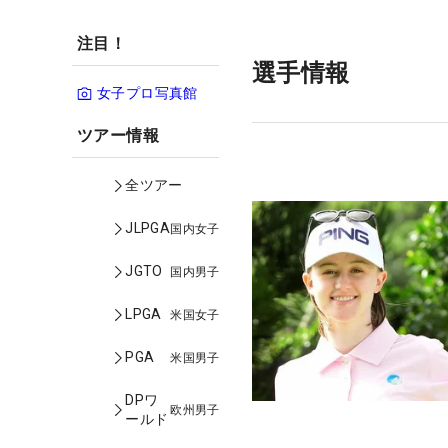
注目！
選手情報
女子プロ写真館
ツアー情報
全ツアー
JLPGA
国内女子
JGTO
国内男子
LPGA
米国女子
PGA
米国男子
DPワ
欧州男子
ールド