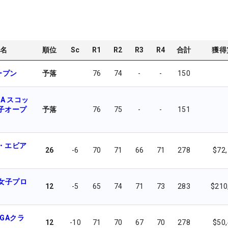
名
順位
Sc
R1
R2
R3
R4
合計
獲得
ープン
予落
76
74
-
-
150
DA スコッ
子オープ
予落
76
75
-
-
151
・エビア
26
-6
70
71
66
71
278
$72
米女子プロ
12
-5
65
74
71
73
283
$210
GAクラ
12
-10
71
70
67
70
278
$50