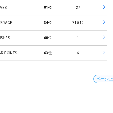
AVES
91
位
27
VERAGE
34
位
71.519
NISHES
60
位
1
AR POINTS
63
位
6
ページ