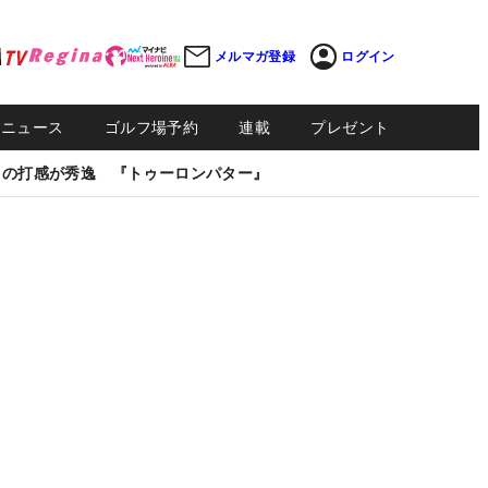
メルマガ登録
ログイン
Sニュース
ゴルフ場予約
連載
プレゼント
しの打感が秀逸 『トゥーロンパター』