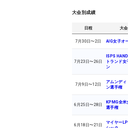
大会別成績
日程
大会
7月30日
〜
2日
AIG女子オ
ISPS HAN
7月23日
〜
26日
トランド女
ン
アムンディ
7月9日
〜
12日
ン選手権
KPMG全
6月25日
〜
28日
選手権
マイヤーLP
6月18日
〜
21日
シック