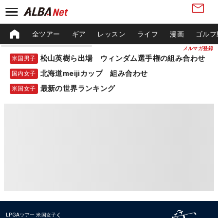
全ツアー
ギア
レッスン
ライフ
漫画
ゴルフ
メルマガ登録
松山英樹ら出場 ウィンダム選手権の組み合わせ
米国男子
北海道meijiカップ 組み合わせ
国内女子
最新の世界ランキング
米国女子
LPGAツアー
米国女子