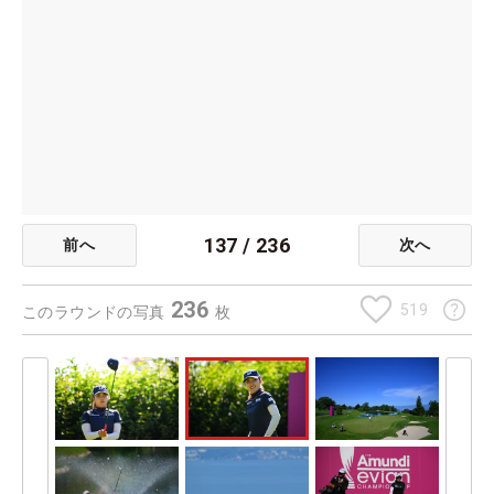
137
/
236
前へ
次へ
236
519
このラウンドの写真
枚