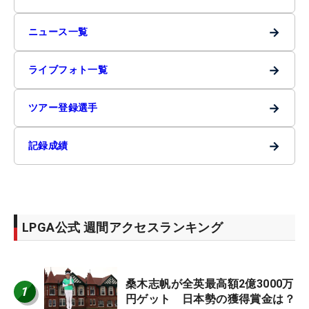
→
ニュース一覧
→
ライブフォト一覧
→
ツアー登録選手
→
記録成績
LPGA公式 週間アクセスランキング
桑木志帆が全英最高額2億3000万
1
円ゲット 日本勢の獲得賞金は？