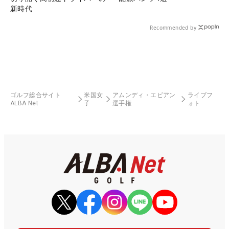
新時代
Recommended by
ゴルフ総合サイト
米国女
アムンディ・エビアン
ライブフ
ALBA Net
子
選手権
ォト