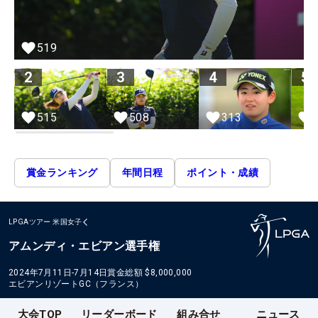
519
2
3
4
5
515
508
313
賞金ランキング
年間日程
ポイント・成績
LPGAツアー
米国女子
アムンディ・エビアン選手権
2024年7月11日-7月14日
賞金総額
$8,000,000
エビアンリゾートGC（フランス）
大会TOP
リーダーボード
組み合せ
ニュース