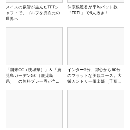
スイスの叡智が生んだTPTシ
仲宗根澄香が平均パット数
ャフトで、ゴルフを異次元の
『TRTL』で6人抜き！
世界へ
「潮来CC（茨城県）」＆「鹿
インター5分、都心から60分
児島ガーデンGC（鹿児島
のフラットな美観コース。大
県）」の無料プレー券が当た
栄カントリー俱楽部（千葉
る！！
県）