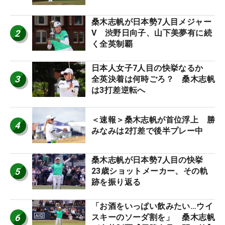
桑木志帆が日本勢7人目メジャー
2
V 渋野日向子、山下美夢有に続
く全英制覇
日本人女子7人目の快挙なるか
3
全英決着は何時ごろ？ 桑木志帆
は3打差逆転へ
＜速報＞桑木志帆が首位浮上 勝
4
みなみは2打差で後半プレー中
桑木志帆が日本勢7人目の快挙
5
23歳ショットメーカー、その軌
跡を振り返る
「お酒をいっぱい飲みたい…ウイ
6
スキーのソーダ割を」 桑木志帆