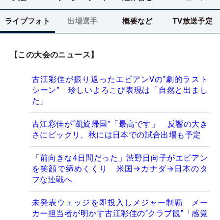
ライブフォト
出場選手
概要など
TV放送予定
【この大会のニュース】
古江彩佳が振り返ったエビアンVの“劇的ラスト
シーン” 珍しいよろこび表現は「自然と出まし
た」
古江彩佳が“凱旋帰国”「最高です」 反響の大き
さにビックリ、秋には日本での試合出場も予定
「前向きな4日間だった」渋野日向子がエビアン
を笑顔で締めくくり 米国→カナダ→日本のタ
フな連戦へ
未発表ウェッジを即投入しメジャー制覇 メー
カー担当者が明かす古江彩佳の“クラブ観”「感覚